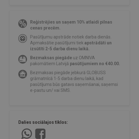
Reģistrējies un saņem 10% atlaidi pilnas
cenas precēm.
Pasūtījumu apstrāde notiek darba dienās.
Apmaksātie pasūtījumi tiek
apstrādāti un
izsūtīti 2-5 darba dienu laikā.
Bezmaksas piegāde
uz OMNIVA
pakomātiem Latvijā
pasūtījumiem no €40.00.
Bezmaksas piegāde jebkurā GLOBUSS
grāmatnīcā 1-5 darba dienu laikā, kad
pasūtījums būs gatavs saņemšanai, saņemsi
e-pastu un/ vai SMS.
Dalies sociālajos tīklos: