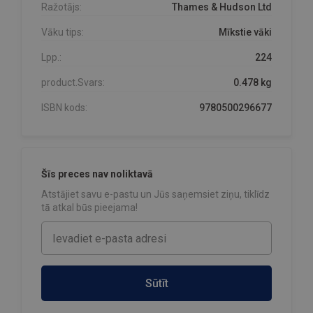
Ražotājs:
Thames & Hudson Ltd
Vāku tips:
Mīkstie vāki
Lpp.:
224
product.Svars:
0.478 kg
ISBN kods:
9780500296677
Šīs preces nav noliktavā
Atstājiet savu e-pastu un Jūs saņemsiet ziņu, tiklīdz
tā atkal būs pieejama!
Sūtīt