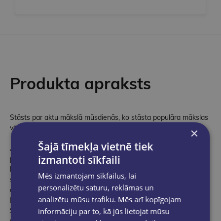
Produkta apraksts
Stāsts par aktu mākslā mūsdienās, ko stāsta populāra mākslas
vēsturniece ar retu talantu dalīties savās kaislībās un idejās.
×
Šajā tīmekļa vietnē tiek
Akta attēlojums mākslā daudzus gadsimtus bija fikcijas uzvara
izmantoti sīkfaili
pār faktu. Skaista, izskatīga, nevainojama — tās lielie panākumi
bija neapģērbta ķermeņa attālināšana no neērti atklātas
Mēs izmantojam sīkfailus, lai
seksualitātes nokrāsas, erotikas vai nepilnības. Šajā nesen
personalizētu saturu, reklāmas un
atjauninātajā pētījumā Frānsisa Borzelo pretstata Keneta
analizētu mūsu trafiku. Mēs arī kopīgojam
Klārka klasisko civilizēto, sanitāro, uzlaboto aktu "The Nude: A
informāciju par to, kā jūs lietojat mūsu
Study in Ideal Form" (1956) ar mūsdienu attēliem: