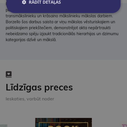
RĀDĪT DETAĻAS
Pēdējā nodaļa ilustrē radikālas mākslas un kultūras norises
pēdējo desmit gadu laikā, īpaši koncentrējoties uz sieviešu,
transmākslinieku un krāsaino mākslinieku mākslas darbiem.
Borzello šos darbus saista ar viņu mākslas vēsturiskajiem un
politiskajiem priekštečiem, demonstrējot akta nepārtraukti
nebeidzamo spēju izjaukt tradicionālās hierarhijas un dzimumu
kategorijas dzīvē un mākslā.
Līdzīgas preces
Ieskaties, varbūt noder