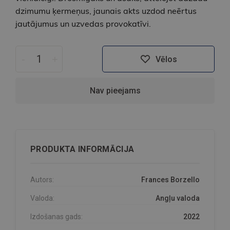
dzimumu ķermeņus, jaunais akts uzdod neērtus
jautājumus un uzvedas provokatīvi.
-
+
Vēlos
Nav pieejams
PRODUKTA INFORMĀCIJA
Autors:
Frances Borzello
Valoda:
Angļu valoda
Izdošanas gads:
2022