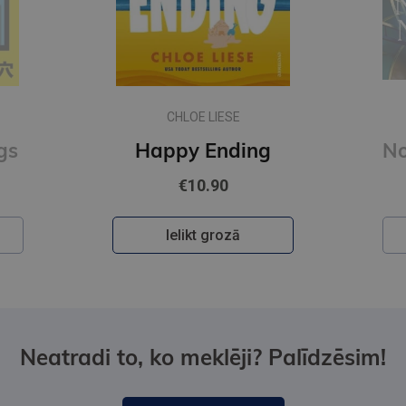
DENS BRAUNS
g
Noslēpumu noslēpums
€35.95
Ielikt grozā
Neatradi to, ko meklēji? Palīdzēsim!