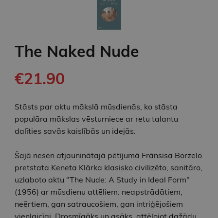
The Naked Nude
€21.90
Stāsts par aktu mākslā mūsdienās, ko stāsta
populāra mākslas vēsturniece ar retu talantu
dalīties savās kaislībās un idejās.
Šajā nesen atjauninātajā pētījumā Frānsisa Borzelo
pretstata Keneta Klārka klasisko civilizēto, sanitāro,
uzlaboto aktu "The Nude: A Study in Ideal Form"
(1956) ar mūsdienu attēliem: neapstrādātiem,
neērtiem, gan satraucošiem, gan intriģējošiem
vienlaicīgi. Drosmīgāks un asāks, attēlojot dažādu