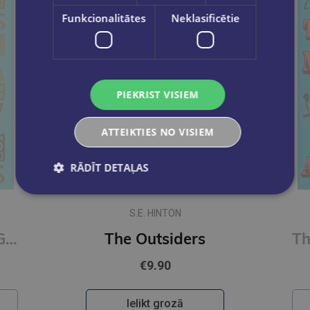
Funkcionalitātes
Neklasificētie
PIEKRIST VISIEM
ATTEIKTIES NO VISIEM
RĀDĪT DETAĻAS
S.E. HINTON
On Happiness : Gilded Pocket Edition (Arcturus Ornate Classics)
The Outsiders
€9.90
Ielikt grozā