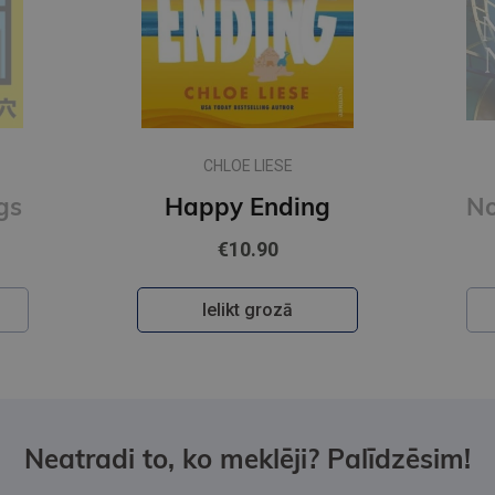
CHLOE LIESE
gs
Happy Ending
€10.90
Ielikt grozā
Neatradi to, ko meklēji? Palīdzēsim!