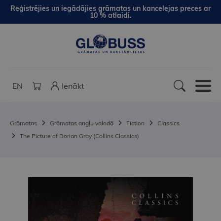
Reģistrējies un iegādājies grāmatas un kancelejas preces ar
10 % atlaidi.
EN
Ienākt
Grāmatas
Grāmatas angļu valodā
Fiction
Classics
The Picture of Dorian Gray (Collins Classics)