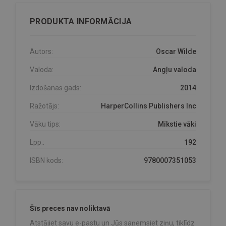
PRODUKTA INFORMĀCIJA
Autors:
Oscar Wilde
Valoda:
Angļu valoda
Izdošanas gads:
2014
Ražotājs:
HarperCollins Publishers Inc
Vāku tips:
Mīkstie vāki
Lpp.:
192
ISBN kods:
9780007351053
Šīs preces nav noliktavā
Atstājiet savu e-pastu un Jūs saņemsiet ziņu, tiklīdz