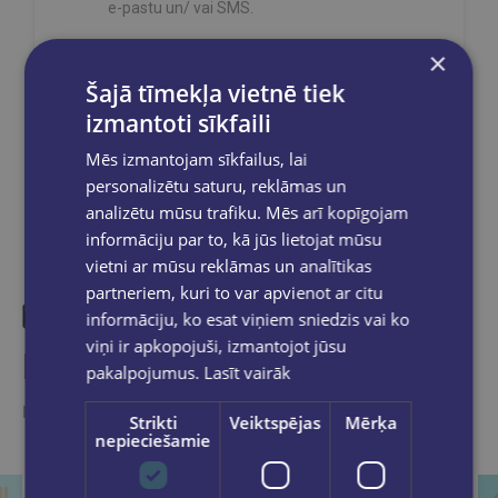
e-pastu un/ vai SMS.
×
Šajā tīmekļa vietnē tiek
izmantoti sīkfaili
Dalies sociālajos tīklos:
Mēs izmantojam sīkfailus, lai
personalizētu saturu, reklāmas un
analizētu mūsu trafiku. Mēs arī kopīgojam
informāciju par to, kā jūs lietojat mūsu
vietni ar mūsu reklāmas un analītikas
partneriem, kuri to var apvienot ar citu
informāciju, ko esat viņiem sniedzis vai ko
viņi ir apkopojuši, izmantojot jūsu
Līdzīgas preces
pakalpojumus.
Lasīt vairāk
Ieskaties, varbūt noder
Strikti
Veiktspējas
Mērķa
nepieciešamie