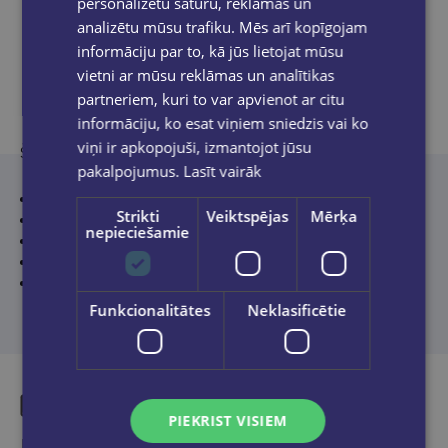
personalizētu saturu, reklāmas un
analizētu mūsu trafiku. Mēs arī kopīgojam
informāciju par to, kā jūs lietojat mūsu
Produkta apraksts
vietni ar mūsu reklāmas un analītikas
partneriem, kuri to var apvienot ar citu
informāciju, ko esat viņiem sniedzis vai ko
viņi ir apkopojuši, izmantojot jūsu
Šajā grāmatā:
pakalpojumus.
Lasīt vairāk
produkti, kurus vēlams lietot uzturā;
Strikti
Veiktspējas
Mērķa
efektīvi apetīti mazinoši tautas līdzekļi;
nepieciešamie
atslodzes dienu receptes;
uzlējumi, novārījumi, tējas un sulas;
ārstnieciskās vannas.
Funkcionalitātes
Neklasificētie
PIEKRIST VISIEM