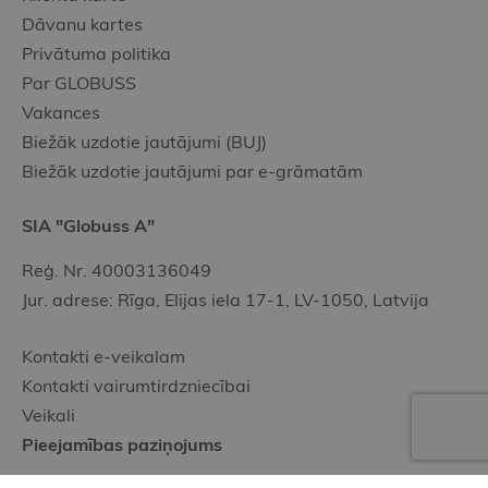
Dāvanu kartes
Privātuma politika
Par GLOBUSS
Vakances
Biežāk uzdotie jautājumi (BUJ)
Biežāk uzdotie jautājumi par e-grāmatām
SIA "Globuss A"
Reģ. Nr. 40003136049
Jur. adrese: Rīga, Elijas iela 17-1, LV-1050, Latvija
Kontakti e-veikalam
Kontakti vairumtirdzniecībai
Veikali
Pieejamības paziņojums