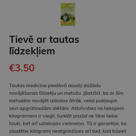
Tievē ar tautas
līdzekļiem
€3.50
Tautas medicīna piedāvā daudz dažādu
novājēšanas līdzekļu un metožu. Jāatzīst, ka ar šīm
metodēm novājēt izdodas ātrāk, nekā pakļaujot
sevi apgrūtinošām diētām. Atbrīvoties no liekajiem
kilogramiem ir viegli, turklāt pazūd ne tikai liekie
tauki, bet arī uzlabojas vielmaiņa. Tā ir garantija, ka
zaudētie kilogrami neatgriezīsies arī tad, kad būsiet