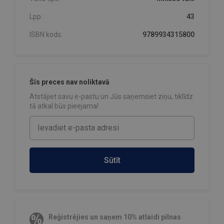
Lpp.:
43
ISBN kods:
9789934315800
Šīs preces nav noliktavā
Atstājiet savu e-pastu un Jūs saņemsiet ziņu, tiklīdz
tā atkal būs pieejama!
Sūtīt
Reģistrējies un saņem 10% atlaidi pilnas