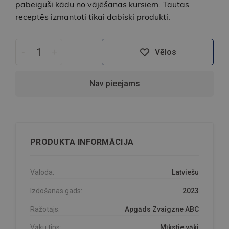
pabeiguši kādu no vājēšanas kursiem. Tautas
receptēs izmantoti tikai dabiski produkti.
-
+
Vēlos
Nav pieejams
PRODUKTA INFORMĀCIJA
Valoda:
Latviešu
Izdošanas gads:
2023
Ražotājs:
Apgāds Zvaigzne ABC
Vāku tips:
Mīkstie vāki