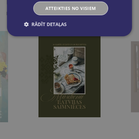
Līdzīgas preces
ATTEIKTIES NO VISIEM
Ieskaties, varbūt noder
RĀDĪT DETAĻAS
MĀRA ZIEMELE