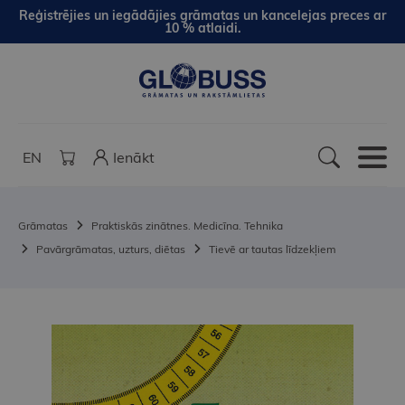
Reģistrējies un iegādājies grāmatas un kancelejas preces ar
10 % atlaidi.
EN
Ienākt
Grāmatas
Praktiskās zinātnes. Medicīna. Tehnika
Pavārgrāmatas, uzturs, diētas
Tievē ar tautas līdzekļiem