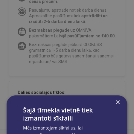
cenas precēm.
Pasūtījumu apstrāde notiek darba dienās.
Apmaksātie pasūtījumi tiek
apstrādāti un
izsūtīti 2-5 darba dienu laikā.
Bezmaksas piegāde
uz OMNIVA
pakomātiem Latvijā
pasūtījumiem no €40.00.
Bezmaksas piegāde jebkurā GLOBUSS
grāmatnīcā 1-5 darba dienu laikā, kad
pasūtījums būs gatavs saņemšanai, saņemsi
e-pastu un/ vai SMS.
Dalies sociālajos tīklos:
×
Šajā tīmekļa vietnē tiek
izmantoti sīkfaili
Mēs izmantojam sīkfailus, lai