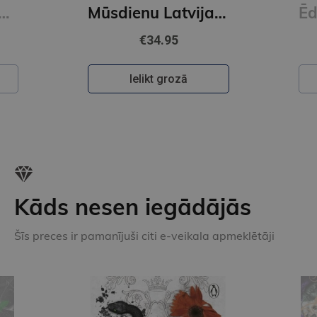
Mūsdienu Latvijas saimnieces. 16 garšu stāsti un 80 receptes
Ēdam skaisti. Vienkāršas receptes ar svētku garšu
€25.95
Ielikt grozā
Kāds nesen iegādājās
Šīs preces ir pamanījuši citi e-veikala apmeklētāji