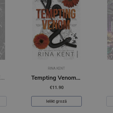
Jaunums
AUTUMN WOODS
Tempting Venom : #3 The Vipers series
Daybreak
€11.90
Ielikt grozā