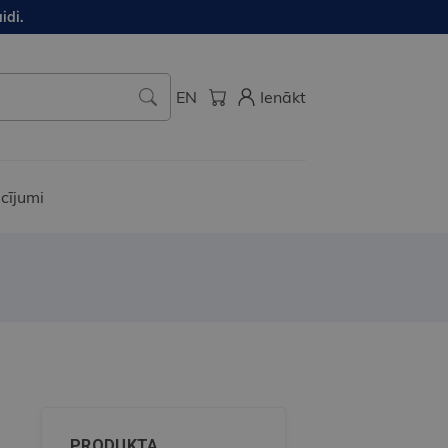
idi.
EN
Ienākt
cījumi
PRODUKTA