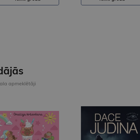
dājās
kala apmeklētāji