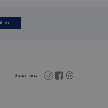
āties
Seko mums: