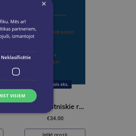
×
fiku. Mēs arī
ītikas partneriem,
pojuši, izmantojot
Neklasificētie
Pēdējais eks.
RIST VISIEM
ma 2026
LNB Zinātniskie raksti 4 XXIV
€34.00
Ielikt grozā