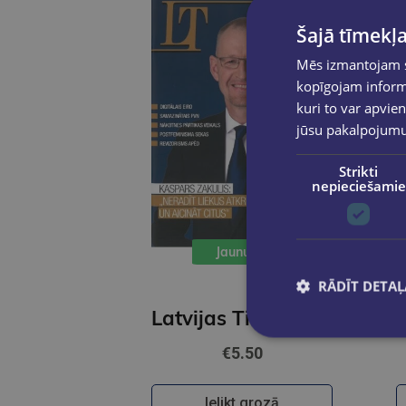
Šajā tīmekļa
Mēs izmantojam sī
kopīgojam informā
kuri to var apvien
jūsu pakalpojum
Strikti
nepieciešamie
Jaunums
RĀDĪT DETAĻ
Latvijas Tirgotājs 4/5/6 2026
€5.50
Ielikt grozā