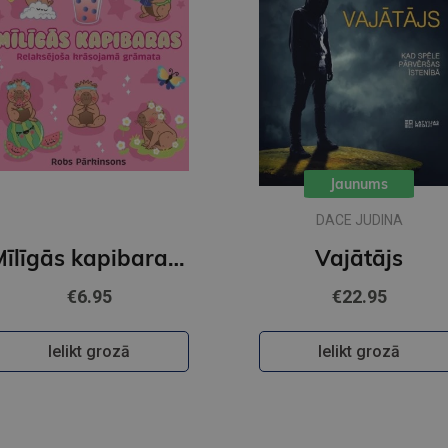
Jaunums
DACE JUDINA
Mīlīgās kapibaras. Omulīga krāsošana. Relaksējoša krāsojamā grāmata
Vajātājs
€6.95
€22.95
Ielikt grozā
Ielikt grozā