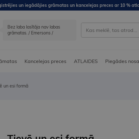
istrējies un iegādājies grāmatas un kancelejas preces ar 10 % atla
Bez laba lasītāja nav labas
grāmatas. / Emersons /
āmatas
Kancelejas preces
ATLAIDES
Piegādes nosa
ē un esi formā
Tievē un esi formā