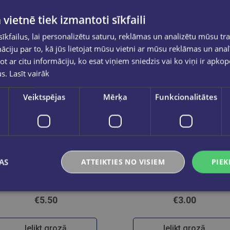
 vietnē tiek izmantoti sīkfaili
kfailus, lai personalizētu saturu, reklāmas un analizētu mūsu tra
ciju par to, kā jūs lietojat mūsu vietni ar mūsu reklāmas un anal
ot ar citu informāciju, ko esat viņiem sniedzis vai ko viņi ir apko
us.
Lasīt vairāk
Veiktspējas
Mērķa
Funkcionalitātes
AS
ATTEIKTIES NO VISIEM
PIEK
Latvijas Tirgotājs 1 2 3 2026
Zvaigžņotā debess. Zie
€5.50
€3.00
Ielikt grozā
Ielikt grozā