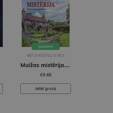
Jaunums
METJŪ KOSTELLO, NĪLS
RIČARDSS
Muižas mistērija. Vakara detektīvs
€9.65
Ielikt grozā