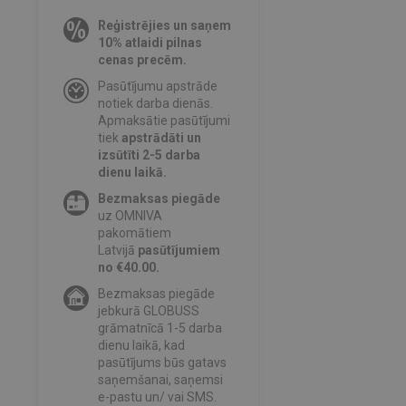
Reģistrējies un saņem
10% atlaidi pilnas
cenas precēm.
Pasūtījumu apstrāde
notiek darba dienās.
Apmaksātie pasūtījumi
tiek
apstrādāti un
izsūtīti 2-5 darba
dienu laikā.
Bezmaksas piegāde
uz OMNIVA
pakomātiem
Latvijā
pasūtījumiem
no €40.00.
Bezmaksas piegāde
jebkurā GLOBUSS
grāmatnīcā 1-5 darba
dienu laikā, kad
pasūtījums būs gatavs
saņemšanai, saņemsi
e-pastu un/ vai SMS.