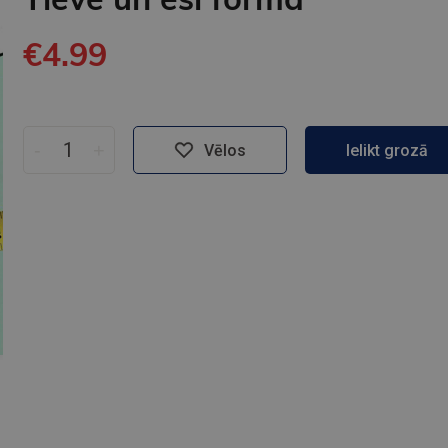
€4.99
-
+
Vēlos
Ielikt grozā