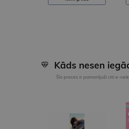
Kāds nesen iegā
Šīs preces ir pamanījuši citi e-vei