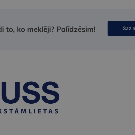
i to, ko meklēji? Palīdzēsim!
Sazin