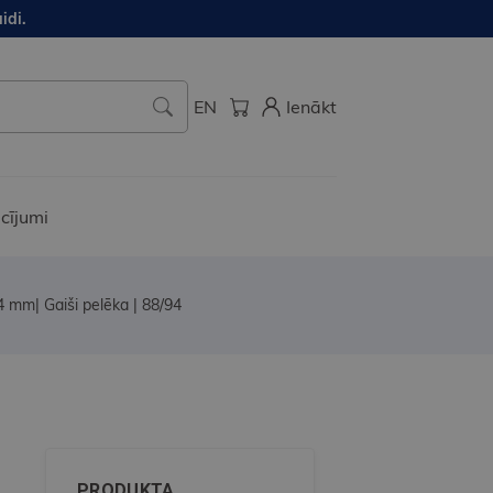
idi.
EN
Ienākt
cījumi
4 mm| Gaiši pelēka | 88/94
PRODUKTA