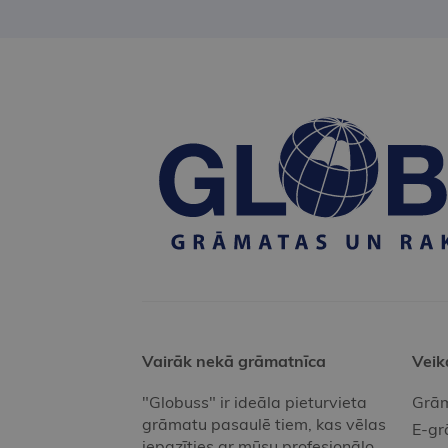
Vairāk nekā grāmatnīca
Veik
"Globuss" ir ideāla pieturvieta
Grām
grāmatu pasaulē tiem, kas vēlas
E-gr
iepazīties ar mūsu profesionālo,