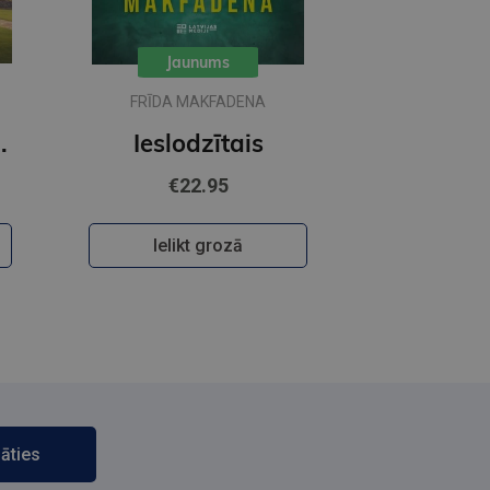
Jaunums
FRĪDA MAKFADENA
īgārdenas mistērijas
Ieslodzītais
€22.95
Ielikt grozā
āties