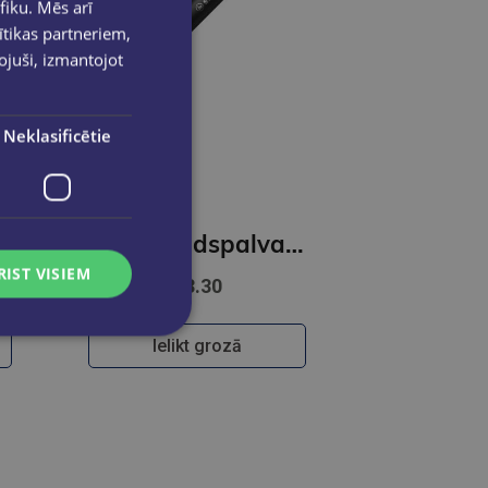
fiku. Mēs arī
ītikas partneriem,
pojuši, izmantojot
Neklasificētie
STABILO dr!ve, F, zaļa
Tintes pildspalva STABILO dr!ve, F, sarkana
RIST VISIEM
€3.30
Ielikt grozā