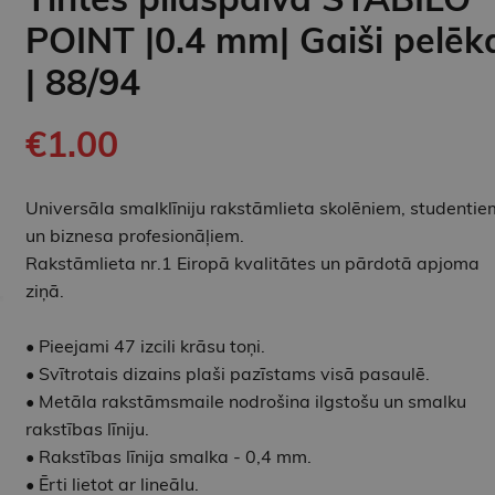
POINT |0.4 mm| Gaiši pelēk
| 88/94
€1.00
Universāla smalklīniju rakstāmlieta skolēniem, studentie
un biznesa profesionāļiem.
Rakstāmlieta nr.1 Eiropā kvalitātes un pārdotā apjoma
ziņā.
• Pieejami 47 izcili krāsu toņi.
• Svītrotais dizains plaši pazīstams visā pasaulē.
• Metāla rakstāmsmaile nodrošina ilgstošu un smalku
rakstības līniju.
• Rakstības līnija smalka - 0,4 mm.
• Ērti lietot ar lineālu.