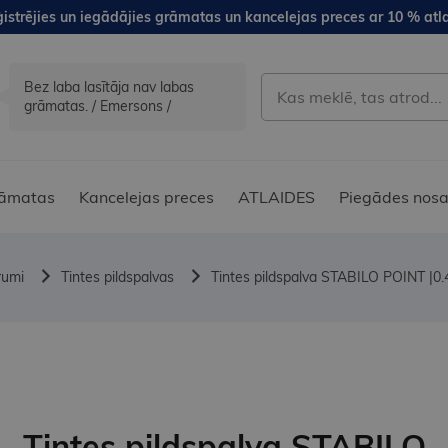
istrējies un iegādājies grāmatas un kancelejas preces ar 10 % atla
Bez laba lasītāja nav labas
grāmatas. / Emersons /
āmatas
Kancelejas preces
ATLAIDES
Piegādes nosa
rumi
Tintes pildspalvas
Tintes pildspalva STABILO POINT |0.
Tintes pildspalva STABILO