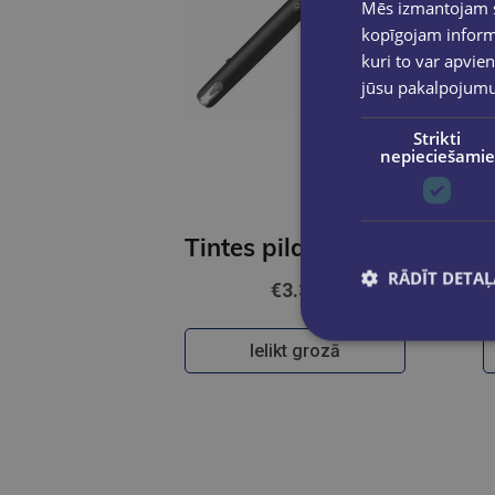
Mēs izmantojam sī
kopīgojam informā
kuri to var apvien
jūsu pakalpojum
Strikti
nepieciešamie
Tintes pildspalva STABILO dr!ve, M, melna
RĀDĪT DETAĻ
€3.30
Ielikt grozā