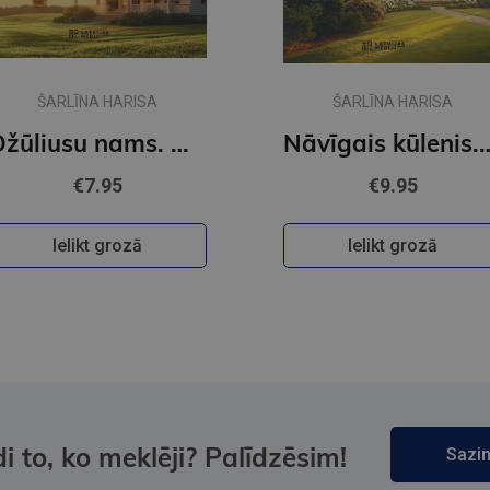
ŠARLĪNA HARISA
ŠARLĪNA HARISA
Džūliusu nams. Auroras Tīgārdenas mistērijas
Nāvīgais kūlenis. Auroras T
€7.95
€9.95
Ielikt grozā
Ielikt grozā
i to, ko meklēji? Palīdzēsim!
Sazin