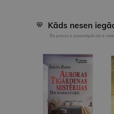
Kāds nesen iegā
Šīs preces ir pamanījuši citi e-vei