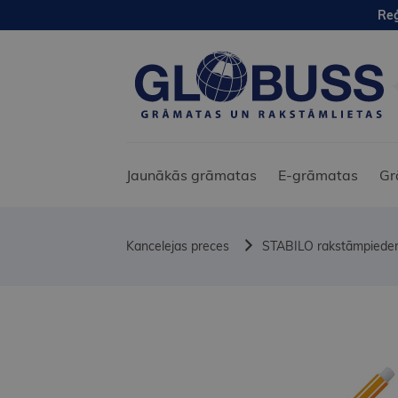
Reģ
Jaunākās grāmatas
E-grāmatas
Gr
Kancelejas preces
STABILO rakstāmpiede