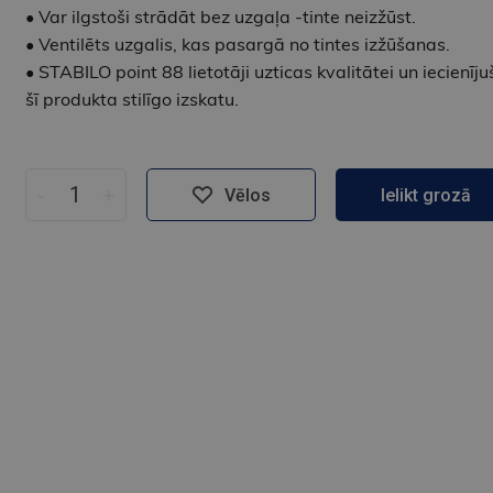
• Var ilgstoši strādāt bez uzgaļa -tinte neizžūst.
• Ventilēts uzgalis, kas pasargā no tintes izžūšanas.
• STABILO point 88 lietotāji uzticas kvalitātei un iecienīju
šī produkta stilīgo izskatu.
-
+
Vēlos
Ielikt grozā