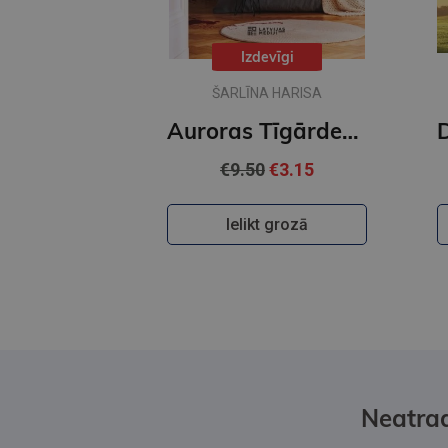
Izdevīgi
ŠARLĪNA HARISA
Auroras Tīgārdenas mistērijas. Trīs istabas un līķis
€9.50
€3.15
Ielikt grozā
Neatrad