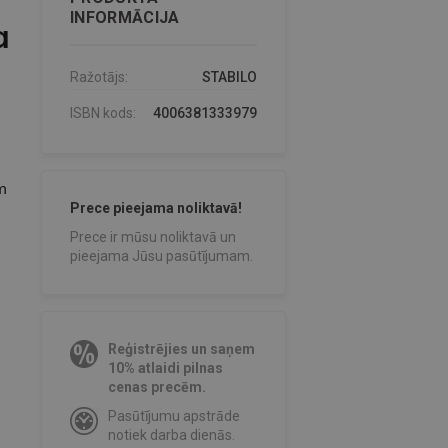
INFORMĀCIJA
a
Ražotājs:
STABILO
ISBN kods:
4006381333979
m
Prece pieejama noliktavā!
Prece ir mūsu noliktavā un
pieejama Jūsu pasūtījumam.
Reģistrējies un saņem
10% atlaidi pilnas
cenas precēm.
Pasūtījumu apstrāde
notiek darba dienās.