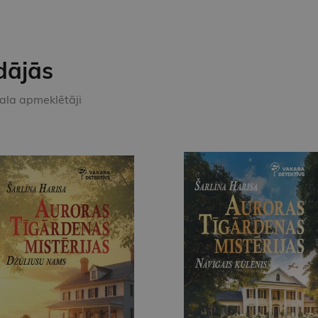
dājās
kala apmeklētāji