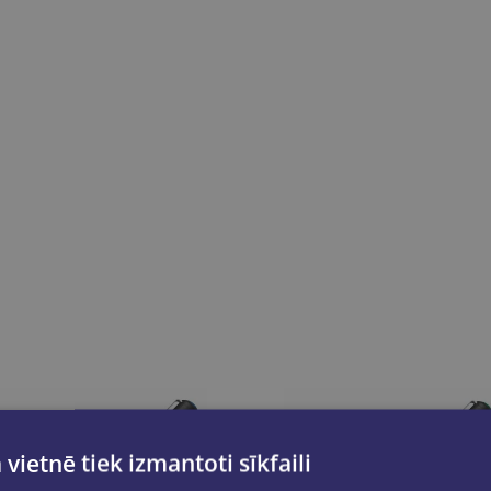
 vietnē tiek izmantoti sīkfaili