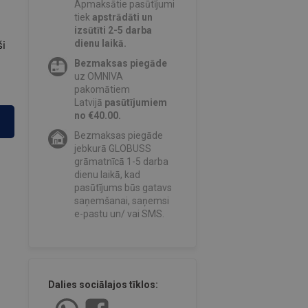
Apmaksātie pasūtījumi
tiek
apstrādāti un
izsūtīti 2-5 darba
ši
dienu laikā.
Bezmaksas piegāde
uz OMNIVA
pakomātiem
Latvijā
pasūtījumiem
no €40.00.
Bezmaksas piegāde
jebkurā GLOBUSS
grāmatnīcā 1-5 darba
dienu laikā, kad
pasūtījums būs gatavs
saņemšanai, saņemsi
e-pastu un/ vai SMS.
Dalies sociālajos tīklos: