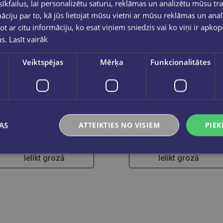
kfailus, lai personalizētu saturu, reklāmas un analizētu mūsu tra
ciju par to, kā jūs lietojat mūsu vietni ar mūsu reklāmas un anal
ot ar citu informāciju, ko esat viņiem sniedzis vai ko viņi ir apko
us.
Lasīt vairāk
Veiktspējas
Mērķa
Funkcionalitātes
Tintes pildspalva STABILO dr!ve, M, zila
Tintes pildspalva 
AS
ATTEIKTIES NO VISIEM
PIEK
€3.30
€3.30
Ielikt grozā
Ielikt grozā