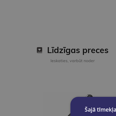
Līdzīgas preces
Ieskaties, varbūt noder
Šajā tīmekļa