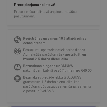
Prece pieejama noliktavā!
Prece ir mūsu noliktavā un pieejama Jūsu
pasūtījumam.
Reģistrējies un saņem 10% atlaidi pilnas
cenas precēm.
Pasūtījumu apstrāde notiek darba dienās.
Apmaksātie pasūtījumi tiek
apstrādāti un
izsūtīti 2-5 darba dienu laikā.
Bezmaksas piegāde
uz OMNIVA
pakomātiem Latvijā
pasūtījumiem no €40.00.
Bezmaksas piegāde jebkurā GLOBUSS
grāmatnīcā 1-5 darba dienu laikā, kad
pasūtījums būs gatavs saņemšanai, saņemsi
e-pastu un/ vai SMS.