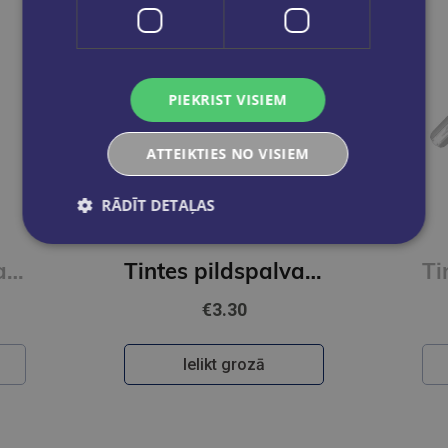
PIEKRIST VISIEM
ATTEIKTIES NO VISIEM
RĀDĪT DETAĻAS
Tintes pildspalva STABILO dr!ve, M, zila
Tintes pildspalva STABILO dr!ve, F, zaļa
€3.30
Ielikt grozā