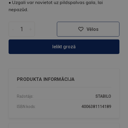
• Uzgali var novietot uz pildspalvas gala, lai
nepazūd.
-
+
Vēlos
Ielikt grozā
PRODUKTA INFORMĀCIJA
Ražotājs:
STABILO
ISBN kods:
4006381114189