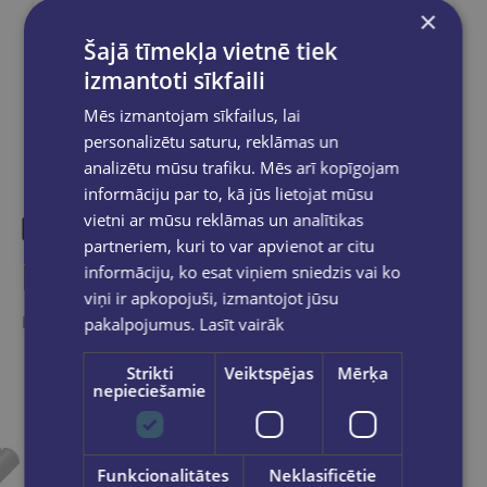
×
Dalies sociālajos tīklos:
Šajā tīmekļa vietnē tiek
izmantoti sīkfaili
Mēs izmantojam sīkfailus, lai
personalizētu saturu, reklāmas un
analizētu mūsu trafiku. Mēs arī kopīgojam
informāciju par to, kā jūs lietojat mūsu
vietni ar mūsu reklāmas un analītikas
partneriem, kuri to var apvienot ar citu
Līdzīgas preces
informāciju, ko esat viņiem sniedzis vai ko
viņi ir apkopojuši, izmantojot jūsu
Ieskaties, varbūt noder
pakalpojumus.
Lasīt vairāk
Strikti
Veiktspējas
Mērķa
nepieciešamie
Funkcionalitātes
Neklasificētie