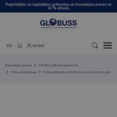
Reģistrējies un iegādājies grāmatas un kancelejas preces ar
10 % atlaidi.
EN
Ienākt
Kancelejas preces
STABILO rakstāmpiederumi
Tintes pildspalvas
Tintes pildspalva STABILO sensor |0.3 mm| zila