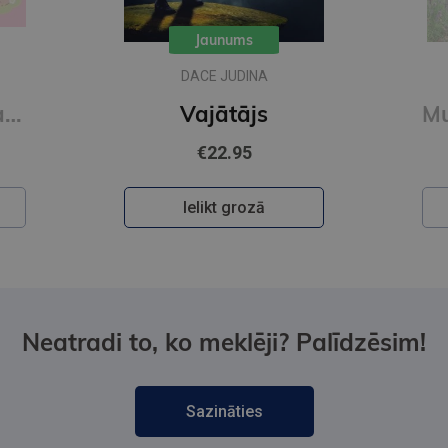
Jaunums
DACE JUDINA
Mīlīgās kapibaras. Omulīga krāsošana. Relaksējoša krāsojamā grāmata
Vajātājs
€22.95
Ielikt grozā
Neatradi to, ko meklēji? Palīdzēsim!
Sazināties