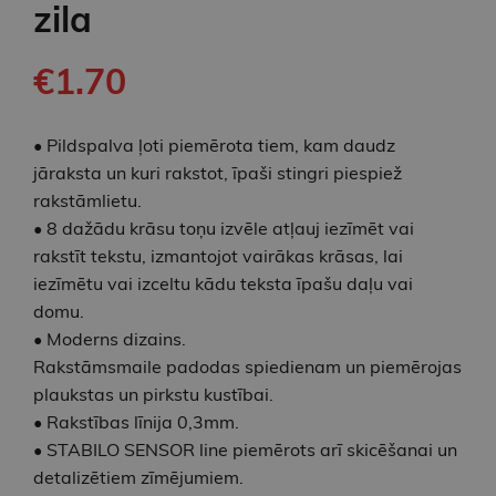
zila
€1.70
• Pildspalva ļoti piemērota tiem, kam daudz
jāraksta un kuri rakstot, īpaši stingri piespiež
rakstāmlietu.
• 8 dažādu krāsu toņu izvēle atļauj iezīmēt vai
rakstīt tekstu, izmantojot vairākas krāsas, lai
iezīmētu vai izceltu kādu teksta īpašu daļu vai
domu.
• Moderns dizains.
Rakstāmsmaile padodas spiedienam un piemērojas
plaukstas un pirkstu kustībai.
• Rakstības līnija 0,3mm.
• STABILO SENSOR line piemērots arī skicēšanai un
detalizētiem zīmējumiem.