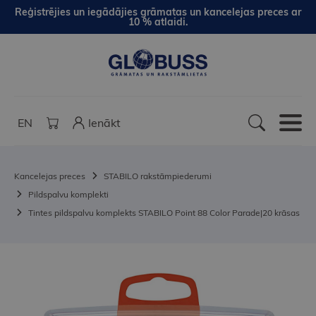
Reģistrējies un iegādājies grāmatas un kancelejas preces ar
10 % atlaidi.
EN
Ienākt
Kancelejas preces
STABILO rakstāmpiederumi
Pildspalvu komplekti
Tintes pildspalvu komplekts STABILO Point 88 Color Parade|20 krāsas