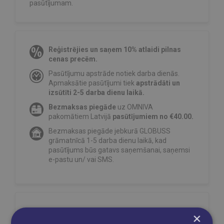
pasūtījumam.
Reģistrējies un saņem 10% atlaidi pilnas
cenas precēm.
Pasūtījumu apstrāde notiek darba dienās.
Apmaksātie pasūtījumi tiek
apstrādāti un
izsūtīti 2-5 darba dienu laikā.
Bezmaksas piegāde
uz OMNIVA
pakomātiem Latvijā
pasūtījumiem no €40.00.
Bezmaksas piegāde jebkurā GLOBUSS
grāmatnīcā 1-5 darba dienu laikā, kad
pasūtījums būs gatavs saņemšanai, saņemsi
e-pastu un/ vai SMS.
Dalies sociālajos tīklos:
×