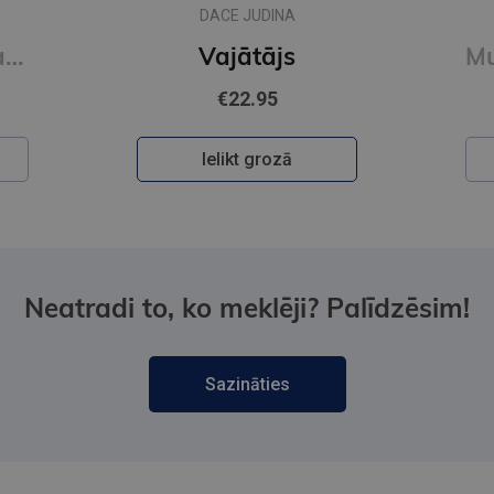
DACE JUDINA
Mīlīgās kapibaras. Omulīga krāsošana. Relaksējoša krāsojamā grāmata
Vajātājs
€22.95
Ielikt grozā
Neatradi to, ko meklēji? Palīdzēsim!
Sazināties