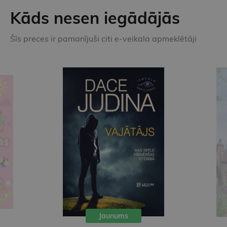
Kāds nesen iegādājās
Šīs preces ir pamanījuši citi e-veikala apmeklētāji
Jaunums