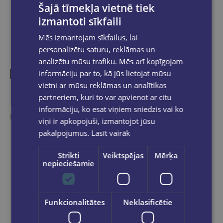
Šajā tīmekļa vietnē tiek
izmantoti sīkfaili
Mēs izmantojam sīkfailus, lai
personalizētu saturu, reklāmas un
analizētu mūsu trafiku. Mēs arī kopīgojam
informāciju par to, kā jūs lietojat mūsu
vietni ar mūsu reklāmas un analītikas
Līdzīgas preces
partneriem, kuri to var apvienot ar citu
informāciju, ko esat viņiem sniedzis vai ko
Ieskaties, varbūt noder
viņi ir apkopojuši, izmantojot jūsu
pakalpojumus.
Lasīt vairāk
Strikti
Veiktspējas
Mērķa
nepieciešamie
Funkcionalitātes
Neklasificētie