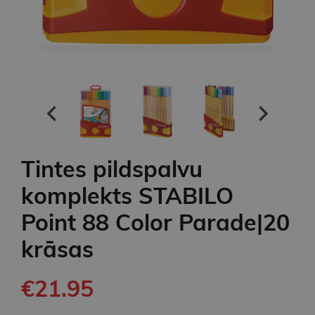
Tintes pildspalvu
komplekts STABILO
Point 88 Color Parade|20
krāsas
€21.95