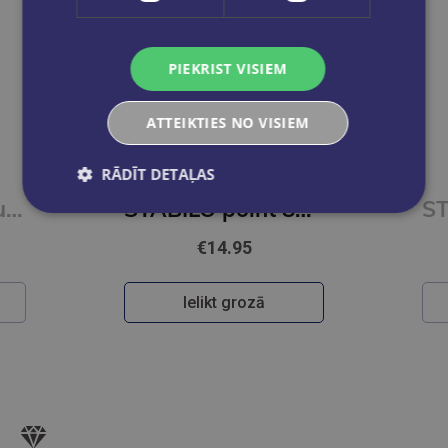
PIEKRIST VISIEM
ATTEIKTIES NO VISIEM
RĀDĪT DETAĻAS
Tintes pildspalvu komplekts STABILO Point 88 Color Parade|20 krāsas
STABILO point 88 15gb kartona paciņā
€14.95
Ielikt grozā