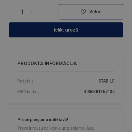
-
+
Vēlos
Ielikt grozā
PRODUKTA INFORMĀCIJA
Ražotājs:
STABILO
ISBN kods:
4006381357135
Prece pieejama noliktavā!
Prece ir mūsu noliktavā un pieejama Jūsu