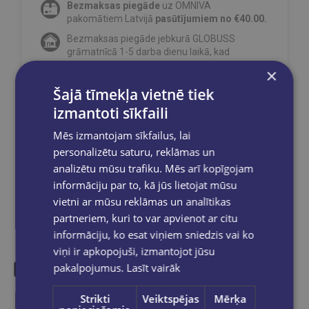
Bezmaksas piegāde
uz OMNIVA
pakomātiem Latvijā
pasūtījumiem no €40.00.
Bezmaksas piegāde jebkurā GLOBUSS
grāmatnīcā 1-5 darba dienu laikā, kad
pasūtījums būs gatavs saņemšanai, saņemsi
×
e-pastu un/ vai SMS.
Šajā tīmekļa vietnē tiek
izmantoti sīkfaili
Mēs izmantojam sīkfailus, lai
Dalies sociālajos tīklos:
personalizētu saturu, reklāmas un
analizētu mūsu trafiku. Mēs arī kopīgojam
informāciju par to, kā jūs lietojat mūsu
vietni ar mūsu reklāmas un analītikas
partneriem, kuri to var apvienot ar citu
informāciju, ko esat viņiem sniedzis vai ko
viņi ir apkopojuši, izmantojot jūsu
pakalpojumus.
Lasīt vairāk
Līdzīgas preces
Strikti
Veiktspējas
Mērķa