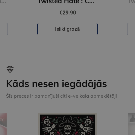
Tempting Venom : #3 The Vipers series
Twisted Hate : Collector's Edition
€29.90
Ielikt grozā
Kāds nesen iegādājās
Šīs preces ir pamanījuši citi e-veikala apmeklētāji