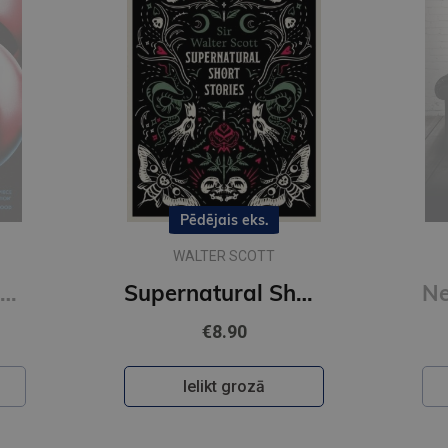
Pēdējais eks.
WALTER SCOTT
Brave New World (Vintage Classics) (xs)
Supernatural Short Stories : Tales of Murder and Letters on Demonology and Witchcraf (Alma Classics)
€8.90
Ielikt grozā