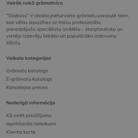
Vairāk nekā grāmatnīca
"Globuss" ir ideāla pieturvieta grāmatu pasaulē tiem,
kas vēlas iepazīties ar mūsu profesionālo,
pieredzējušo speciālistu izvēlētu - starptautisko un
vietējo izdevēju labāko un populārāko izdevumu
klāstu.
Veikala kategorijas
Grāmatu katalogs
E-grāmatu katalogs
Kancelejas preces
Noderīgā informācija
Kā veikt pasūtījumu
Iepirkšanās noteikumi
Klienta karte