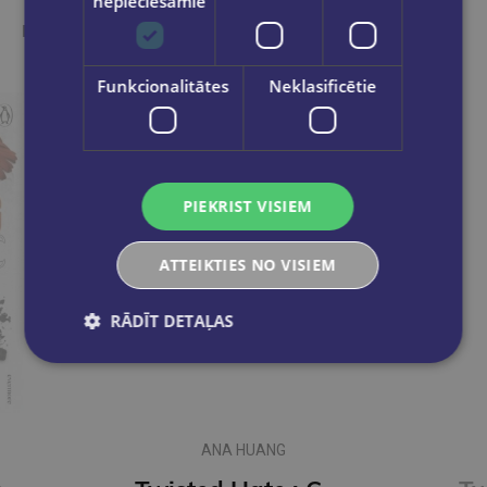
nepieciešamie
Ieskaties, varbūt noder
Funkcionalitātes
Neklasificētie
PIEKRIST VISIEM
ATTEIKTIES NO VISIEM
RĀDĪT DETAĻAS
ANA HUANG