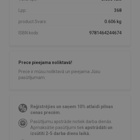
Lpp.:
368
product.Svars:
0.606 kg
ISBN kods:
9781464244674
Prece pieejama noliktavā!
Prece ir mūsu noliktavā un pieejama Jūsu
pasūtījumam.
Reģistrējies un saņem 10% atlaidi pilnas
cenas precēm.
Pasūtījumu apstrāde notiek darba dienās.
Apmaksātie pasūtījumi tiek
apstrādāti un
izsūtīti 2-5 darba dienu laikā.