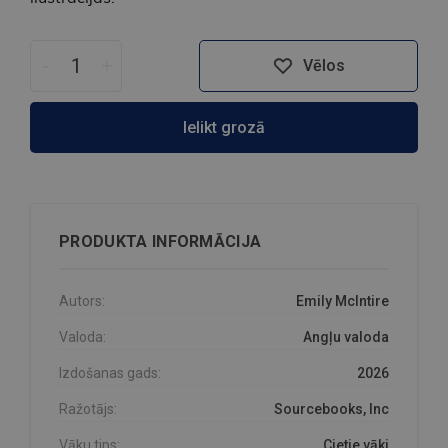
-
+
Vēlos
Ielikt grozā
PRODUKTA INFORMĀCIJA
Autors:
Emily McIntire
Valoda:
Angļu valoda
Izdošanas gads:
2026
Ražotājs:
Sourcebooks, Inc
Vāku tips:
Cietie vāki