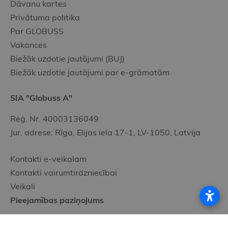
Dāvanu kartes
Privātuma politika
Par GLOBUSS
Vakances
Biežāk uzdotie jautājumi (BUJ)
Biežāk uzdotie jautājumi par e-grāmatām
SIA "Globuss A"
Reģ. Nr. 40003136049
Jur. adrese: Rīga, Elijas iela 17-1, LV-1050, Latvija
Kontakti e-veikalam
Kontakti vairumtirdzniecībai
Veikali
Pieejamības paziņojums