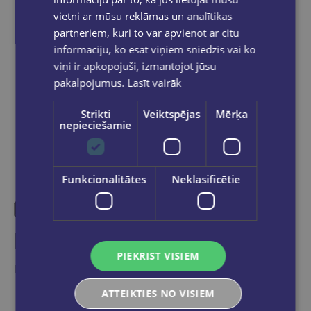
pasūtījums būs gatavs saņemšanai, saņemsi
vietni ar mūsu reklāmas un analītikas
e-pastu un/ vai SMS.
partneriem, kuri to var apvienot ar citu
informāciju, ko esat viņiem sniedzis vai ko
viņi ir apkopojuši, izmantojot jūsu
pakalpojumus.
Lasīt vairāk
Dalies sociālajos tīklos:
Strikti
Veiktspējas
Mērķa
nepieciešamie
Funkcionalitātes
Neklasificētie
Līdzīgas preces
PIEKRIST VISIEM
Ieskaties, varbūt noder
ATTEIKTIES NO VISIEM