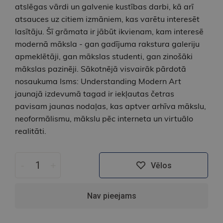
atslēgas vārdi un galvenie kustības darbi, kā arī
atsauces uz citiem izmāniem, kas varētu interesēt
lasītāju. Šī grāmata ir jābūt ikvienam, kam interesē
modernā māksla - gan gadījuma rakstura galeriju
apmeklētāji, gan mākslas studenti, gan zinošāki
mākslas pazinēji. Sākotnējā visvairāk pārdotā
nosaukuma Isms: Understanding Modern Art
jaunajā izdevumā tagad ir iekļautas četras
pavisam jaunas nodaļas, kas aptver arhīva mākslu,
neoformālismu, mākslu pēc interneta un virtuālo
realitāti.
-
+
Vēlos
Nav pieejams