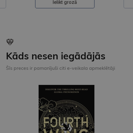
Ielikt grozā
Kāds nesen iegādājās
Šīs preces ir pamanījuši citi e-veikala apmeklētāji