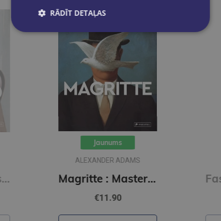
RĀDĪT DETAĻAS
FASHIONARY TEAM
Magritte : Masters of Art
Fashion Unfolded: Pop-Up Louis Vuitton
€23.90