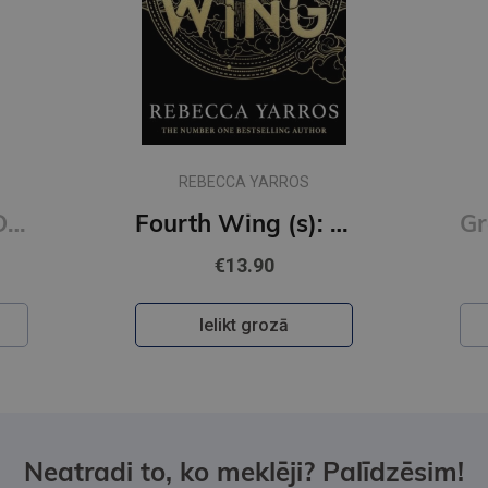
Fourth Wing (s): DISCOVER THE GLOBAL PHENOMENON THAT EVERYONE CAN'T STOP TALKING ABOUT!
Grāmatzīme GLOBUSS - Balts kaķis
€0.39
Ielikt grozā
Neatradi to, ko meklēji? Palīdzēsim!