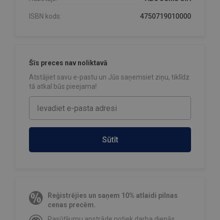
ISBN kods:
4750719010000
Šīs preces nav noliktavā
Atstājiet savu e-pastu un Jūs saņemsiet ziņu, tiklīdz
tā atkal būs pieejama!
Sūtīt
Reģistrējies un saņem 10% atlaidi pilnas
cenas precēm.
Pasūtījumu apstrāde notiek darba dienās.