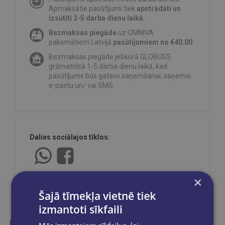
Apmaksātie pasūtījumi tiek
apstrādāti un
izsūtīti 2-5 darba dienu laikā.
Bezmaksas piegāde
uz OMNIVA
pakomātiem Latvijā
pasūtījumiem no €40.00.
Bezmaksas piegāde jebkurā GLOBUSS
grāmatnīcā 1-5 darba dienu laikā, kad
pasūtījums būs gatavs saņemšanai, saņemsi
e-pastu un/ vai SMS.
Dalies sociālajos tīklos:
×
Šajā tīmekļa vietnē tiek
izmantoti sīkfaili