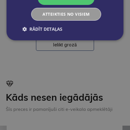
ATTEIKTIES NO VISIEM
Vēstuļu papīrs A4 50 lpp/60gram.
€1.80
RĀDĪT DETAĻAS
Ielikt grozā
Kāds nesen iegādājās
Šīs preces ir pamanījuši citi e-veikala apmeklētāji