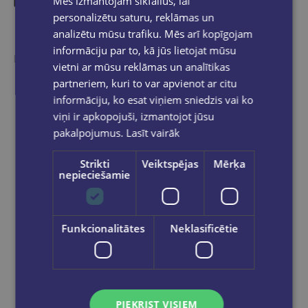
Mēs izmantojam sīkfailus, lai
personalizētu saturu, reklāmas un
Līdzīgas preces
analizētu mūsu trafiku. Mēs arī kopīgojam
informāciju par to, kā jūs lietojat mūsu
Ieskaties, varbūt noder
vietni ar mūsu reklāmas un analītikas
partneriem, kuri to var apvienot ar citu
informāciju, ko esat viņiem sniedzis vai ko
viņi ir apkopojuši, izmantojot jūsu
pakalpojumus.
Lasīt vairāk
Strikti
Veiktspējas
Mērķa
nepieciešamie
Funkcionalitātes
Neklasificētie
PIEKRIST VISIEM