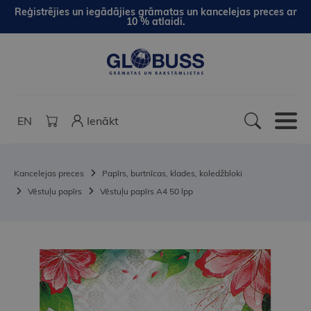
Reģistrējies un iegādājies grāmatas un kancelejas preces ar
10 % atlaidi.
EN
Ienākt
Kancelejas preces
Papīrs, burtnīcas, klades, koledžbloki
Vēstuļu papīrs
Vēstuļu papīrs A4 50 lpp