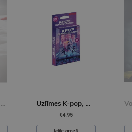
E-grāmata
DACE JUDINA
Uzlīmes K-pop, Multipack
Vajātājs (e-grāmata)
€18.60
Pieslēdzies