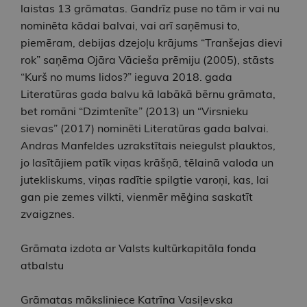
laistas 13 grāmatas. Gandrīz puse no tām ir vai nu
nominēta kādai balvai, vai arī saņēmusi to,
piemēram, debijas dzejoļu krājums “Tranšejas dievi
rok” saņēma Ojāra Vācieša prēmiju (2005), stāsts
“Kurš no mums lidos?” ieguva 2018. gada
Literatūras gada balvu kā labākā bērnu grāmata,
bet romāni “Dzimtenīte” (2013) un “Virsnieku
sievas” (2017) nominēti Literatūras gada balvai.
Andras Manfeldes uzrakstītais neiegulst plauktos,
jo lasītājiem patīk viņas krāšņā, tēlainā valoda un
jutekliskums, viņas radītie spilgtie varoņi, kas, lai
gan pie zemes vilkti, vienmēr mēģina saskatīt
zvaigznes.
Grāmata izdota ar Valsts kultūrkapitāla fonda
atbalstu
Grāmatas māksliniece Katrīna Vasiļevska