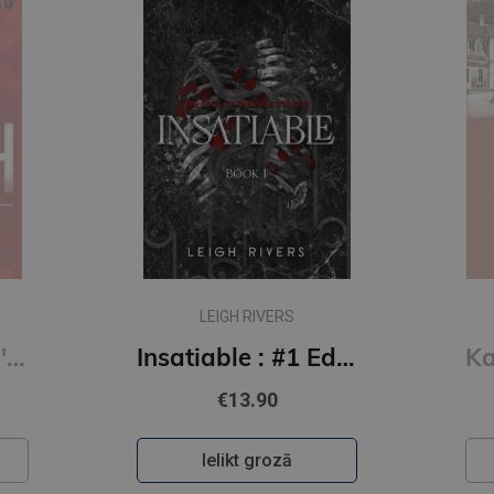
LEIGH RIVERS
Kill Switch: Devil's Night #3
Insatiable : #1 Edge of Darkness series : delux paperback featuring exclusive character artwork
€13.90
Ielikt grozā