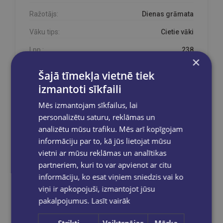
Ražotājs:
Dienas grāmata
Vāku tips:
Cietie vāki
Lpp.:
238
×
ISBN kods:
9789934595028
Šajā tīmekļa vietnē tiek
izmantoti sīkfaili
Mēs izmantojam sīkfailus, lai
Prece pieejama noliktavā!
personalizētu saturu, reklāmas un
analizētu mūsu trafiku. Mēs arī kopīgojam
Prece ir mūsu noliktavā un pieejama Jūsu
pasūtījumam.
informāciju par to, kā jūs lietojat mūsu
vietni ar mūsu reklāmas un analītikas
partneriem, kuri to var apvienot ar citu
informāciju, ko esat viņiem sniedzis vai ko
Reģistrējies un saņem 10% atlaidi pilnas
viņi ir apkopojuši, izmantojot jūsu
cenas precēm.
pakalpojumus.
Lasīt vairāk
Pasūtījumu apstrāde notiek darba dienās.
Apmaksātie pasūtījumi tiek
apstrādāti un