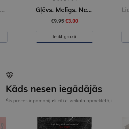
No Romas līdz Vecpiebalgai
Gļēvs. Melīgs. Nelietīgs. Noziedznieks
€9.95
€3.00
Ielikt grozā
Kāds nesen iegādājās
Šīs preces ir pamanījuši citi e-veikala apmeklētāji