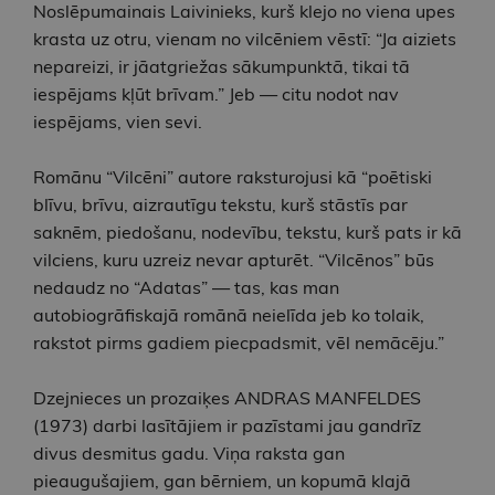
Noslēpumainais Laivinieks, kurš klejo no viena upes
krasta uz otru, vienam no vilcēniem vēstī: “Ja aiziets
nepareizi, ir jāatgriežas sākumpunktā, tikai tā
iespējams kļūt brīvam.” Jeb — citu nodot nav
iespējams, vien sevi.
Romānu “Vilcēni” autore raksturojusi kā “poētiski
blīvu, brīvu, aizrautīgu tekstu, kurš stāstīs par
saknēm, piedošanu, nodevību, tekstu, kurš pats ir kā
vilciens, kuru uzreiz nevar apturēt. “Vilcēnos” būs
nedaudz no “Adatas” — tas, kas man
autobiogrāfiskajā romānā neielīda jeb ko tolaik,
rakstot pirms gadiem piecpadsmit, vēl nemācēju.”
Dzejnieces un prozaiķes ANDRAS MANFELDES
(1973) darbi lasītājiem ir pazīstami jau gandrīz
divus desmitus gadu. Viņa raksta gan
pieaugušajiem, gan bērniem, un kopumā klajā