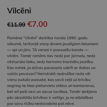
Vilcēni
€7.00
€11.99
Romāna “Vilcēni” darbība risinās 1990. gadu
sākumā, teritorijā starp diviem jaudīgiem lielumiem
— upi un jūru. Tā varoņi ir pusaudžu banda —
vilcēni. Tomēr romāns nav nedz par Jūrmalu, nedz
vēsturisko laiku, nedz hormonu tracinātu jaunību.
Kas notiek, ja dzīves pavasaris sakrīt ar dabas un
valsts pavasari? Neirotiskā nedrošība rada vēl
vienu zudušo paaudzi, kas savā ceļā uz brīvību
sagrauj ne tikai pieturvietu stiklus un konteinerus,
bet arī paši sevi un savus tuvākos. Tomēr skrējiens
pēc absolūtās brīvības ir veltīgs, jo no atbildības
par savu rīcību neatsvabina pat nāve.