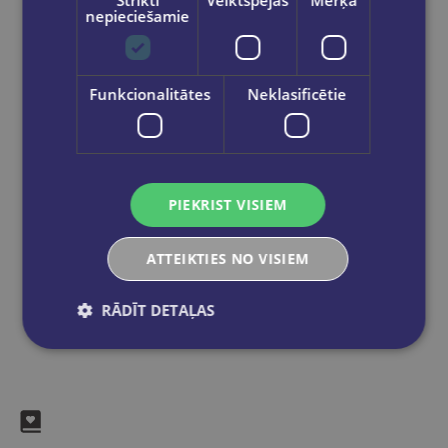
Strikti
Veiktspējas
Mērķa
izsūtīti 2-5 darba dienu laikā.
nepieciešamie
Bezmaksas piegāde
uz OMNIVA
pakomātiem Latvijā
pasūtījumiem no €40.00.
Bezmaksas piegāde jebkurā GLOBUSS
Funkcionalitātes
Neklasificētie
grāmatnīcā 1-5 darba dienu laikā, kad
pasūtījums būs gatavs saņemšanai, saņemsi
e-pastu un/ vai SMS.
PIEKRIST VISIEM
Dalies sociālajos tīklos:
ATTEIKTIES NO VISIEM
RĀDĪT DETAĻAS