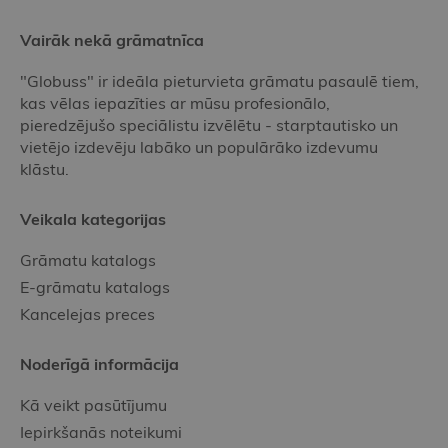
Vairāk nekā grāmatnīca
"Globuss" ir ideāla pieturvieta grāmatu pasaulē tiem,
kas vēlas iepazīties ar mūsu profesionālo,
pieredzējušo speciālistu izvēlētu - starptautisko un
vietējo izdevēju labāko un populārāko izdevumu
klāstu.
Veikala kategorijas
Grāmatu katalogs
E-grāmatu katalogs
Kancelejas preces
Noderīgā informācija
Kā veikt pasūtījumu
Iepirkšanās noteikumi