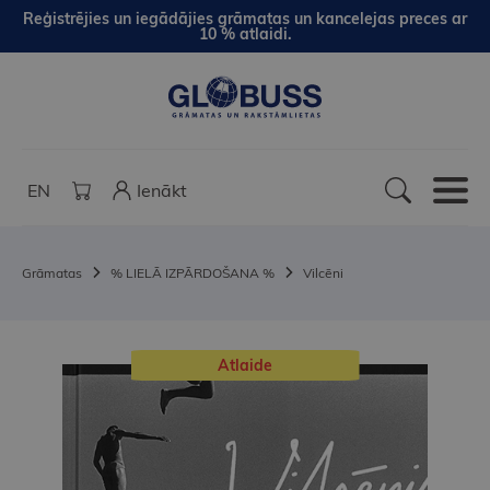
Reģistrējies un iegādājies grāmatas un kancelejas preces ar
10 % atlaidi.
EN
Ienākt
Grāmatas
% LIELĀ IZPĀRDOŠANA %
Vilcēni
Atlaide