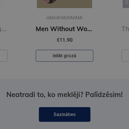
HARUKI MURAKAMI
Men Without Women
The City and Its Uncertain Walls (paperback, s)
€11.90
Ielikt grozā
Neatradi to, ko meklēji? Palīdzēsim!
Sazināties