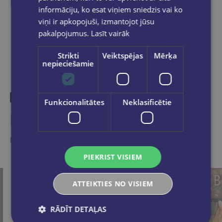
informāciju, ko esat viņiem sniedzis vai ko
Dalies sociālajos tīklos:
viņi ir apkopojuši, izmantojot jūsu
pakalpojumus.
Lasīt vairāk
Strikti
Veiktspējas
Mērķa
nepieciešamie
Funkcionalitātes
Neklasificētie
Līdzīgas preces
Ieskaties, varbūt noder
PIEKRIST VISIEM
ATTEIKTIES NO VISIEM
RĀDĪT DETAĻAS