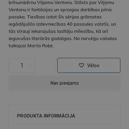
brīnumbērnu Viljamu Ventonu. Stāsts par Viljamu
Ventonu ir fantāzijas un spraigas darbības pilna
pasaka. Tiesības izdot šīs sērijas grāmatas
iegādājušās izdevniecības 40 pasaules valstīs, un
tās strauji iekarojušas lasītāju mīlestību, kā arī
ieguvušas literārās godalgas. No norvēģu valodas
tulkojusi Marta Roķe.
-
+
Vēlos
Nav pieejams
PRODUKTA INFORMĀCIJA