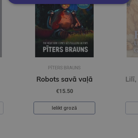
BAIBA ZĪLE
ļā
Lilī, Bubass un čukstu grāmata
€15.50
Ielikt grozā