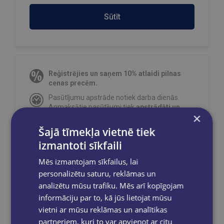
Sūtīt
Reģistrējies un saņem 10% atlaidi pilnas
cenas precēm.
Pasūtījumu apstrāde notiek darba dienās.
Apmaksātie pasūtījumi tiek
apstrādāti un
×
izsūtīti 2-5 darba dienu laikā.
Šajā tīmekļa vietnē tiek
Bezmaksas piegāde
uz OMNIVA
pakomātiem Latvijā
pasūtījumiem no €40.00.
izmantoti sīkfaili
Bezmaksas piegāde jebkurā GLOBUSS
Mēs izmantojam sīkfailus, lai
grāmatnīcā 1-5 darba dienu laikā, kad
personalizētu saturu, reklāmas un
pasūtījums būs gatavs saņemšanai, saņemsi
e-pastu un/ vai SMS.
analizētu mūsu trafiku. Mēs arī kopīgojam
informāciju par to, kā jūs lietojat mūsu
vietni ar mūsu reklāmas un analītikas
partneriem, kuri to var apvienot ar citu