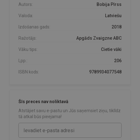
Autors:
Bobija Pīrss
Valoda:
Latviešu
Izdošanas gads:
2018
Ražotājs:
Apgāds Zvaigzne ABC
Vāku tips:
Cietie vāki
Lpp.:
206
ISBN kods:
9789934077548
Šīs preces nav noliktavā
Atstājiet savu e-pastu un Jūs saņemsiet ziņu, tiklīdz
tā atkal būs pieejama!