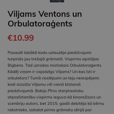
Viljams Ventons un
Orbulatoraģents
€10.99
Pasaulē labākā kodu uzlauzēja piedzīvojumi
turpinās jau trešajā grāmatā. Vispirms apstājas
Bigbens. Tad uzrodas mistiskais Orbulatoraģents.
Kādēļ viņam ir vajadzīgs Viljams? Un kas īsti ir
orbulators? Tumši noslēpumi un teju neiespējami
kodi aizsūta Viljamu vēl vienā bīstamā
piedzīvojumā. Bobijs Pīrss starptautisku
atpazīstamību vispirms ieguva kā kinorežisors un
scenāriju autors, bet 2015. gadā debitēja kā bērnu
rakstnieks, izdodot pirmo grāmatu sērijā par