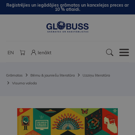
Reģistrējies un iegādājies grāmatas un kancelejas preces ar
10 % atlaidi.
EN
Ienākt
Grāmatas
Bērnu & jauniešu literatūra
Uzziņu literatūra
Visuma valoda