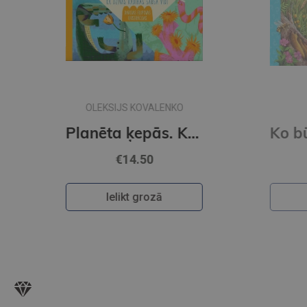
Planēta ķepās. Kā dzīvās radības sargā vidi
Ko būvē dzīvnieki. Kādēļ? Kāpēc? kā tā?
€13.95
Ielikt grozā