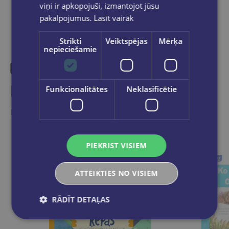
viņi ir apkopojuši, izmantojot jūsu
pakalpojumus.
Lasīt vairāk
Strikti
Veiktspējas
Mērķa
nepieciešamie
Līdzīgas preces
Funkcionalitātes
Neklasificētie
Ieskaties, varbūt noder
PIEKRIST VISIEM
ATTEIKTIES NO VISIEM
RĀDĪT DETAĻAS