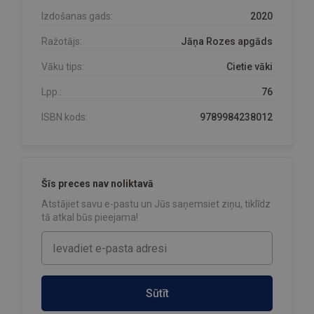
Izdošanas gads:
2020
Ražotājs:
Jāņa Rozes apgāds
Vāku tips:
Cietie vāki
Lpp.:
76
ISBN kods:
9789984238012
Šīs preces nav noliktavā
Atstājiet savu e-pastu un Jūs saņemsiet ziņu, tiklīdz
tā atkal būs pieejama!
Sūtīt