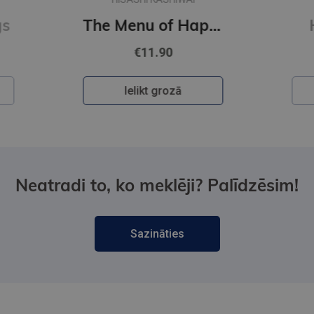
The Menu of Happiness
Happy Ending
€10.90
Ielikt grozā
Neatradi to, ko meklēji? Palīdzēsim!
Sazināties