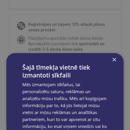
Reģistrējies un saņem 10% atlaidi pilnas
cenas precēm.
Pasūtījumu apstrāde notiek darba dienās.
Apmaksātie pasūtījumi tiek
apstrādāti un
izsūtīti 2-5 darba dienu laikā.
×
Bezmaksas piegāde
uz OMNIVA
pakomātiem Latvijā
pasūtījumiem no €40.00.
Šajā tīmekļa vietnē tiek
Bezmaksas piegāde jebkurā GLOBUSS
izmantoti sīkfaili
grāmatnīcā 1-5 darba dienu laikā, kad
pasūtījums būs gatavs saņemšanai, saņemsi
Mēs izmantojam sīkfailus, lai
e-pastu un/ vai SMS.
personalizētu saturu, reklāmas un
analizētu mūsu trafiku. Mēs arī kopīgojam
informāciju par to, kā jūs lietojat mūsu
vietni ar mūsu reklāmas un analītikas
Dalies sociālajos tīklos:
partneriem, kuri to var apvienot ar citu
informāciju, ko esat viņiem sniedzis vai ko