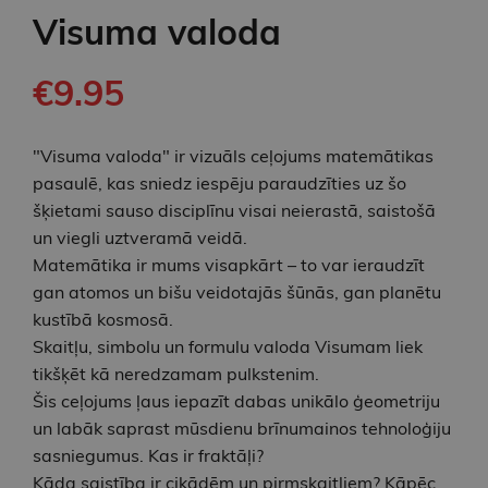
Visuma valoda
€9.95
"Visuma valoda" ir vizuāls ceļojums matemātikas
pasaulē, kas sniedz iespēju paraudzīties uz šo
šķietami sauso disciplīnu visai neierastā, saistošā
un viegli uztveramā veidā.
Matemātika ir mums visapkārt – to var ieraudzīt
gan atomos un bišu veidotajās šūnās, gan planētu
kustībā kosmosā.
Skaitļu, simbolu un formulu valoda Visumam liek
tikšķēt kā neredzamam pulkstenim.
Šis ceļojums ļaus iepazīt dabas unikālo ģeometriju
un labāk saprast mūsdienu brīnumainos tehnoloģiju
sasniegumus. Kas ir fraktāļi?
Kāda saistība ir cikādēm un pirmskaitļiem? Kāpēc