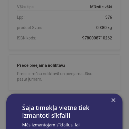
Vāku tips:
Mīkstie vāki
Lpp.:
576
product.Svars:
0.380 kg
ISBN kods:
9780008710262
Prece pieejama noliktavā!
Prece ir mūsu noliktavā un pieejama Jūsu
pasūtījumam.
×
Šajā tīmekļa vietnē tiek
Reģistrējies un saņem 10% atlaidi pilnas
cenas precēm.
izmantoti sīkfaili
Pasūtījumu apstrāde notiek darba dienās.
Mēs izmantojam sīkfailus, lai
Apmaksātie pasūtījumi tiek
apstrādāti un