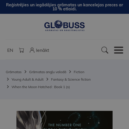
Reģistrējies un iegādājies grāmatas un kancelejas preces ar
10 % atlaidi.
EN
Ienākt
Grāmatas
Grāmatas angļu valodā
Fiction
Young Adult & Adult
Fantasy & Science fiction
When the Moon Hatched : Book 1 (s)