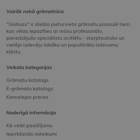
Vairāk nekā grāmatnīca
"Globuss" ir ideāla pieturvieta grāmatu pasaulē tiem,
kas vēlas iepazīties ar mūsu profesionālo,
pieredzējušo speciālistu izvēlētu - starptautisko un
vietējo izdevēju labāko un populārāko izdevumu
klāstu.
Veikala kategorijas
Grāmatu katalogs
E-grāmatu katalogs
Kancelejas preces
Noderīgā informācija
Kā veikt pasūtījumu
Iepirkšanās noteikumi