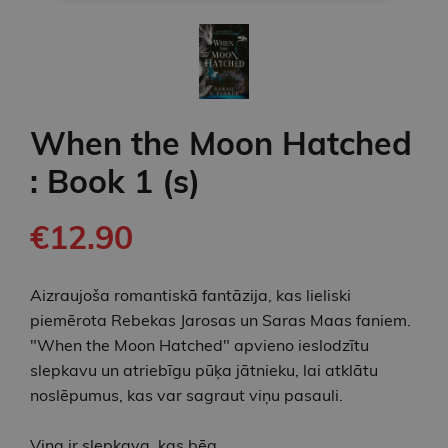
When the Moon Hatched
: Book 1 (s)
€12.90
Aizraujoša romantiskā fantāzija, kas lieliski
piemērota Rebekas Jarosas un Saras Maas faniem.
"When the Moon Hatched" apvieno ieslodzītu
slepkavu un atriebīgu pūķa jātnieku, lai atklātu
noslēpumus, kas var sagraut viņu pasauli.
Viņa ir slepkava, kas bēg.