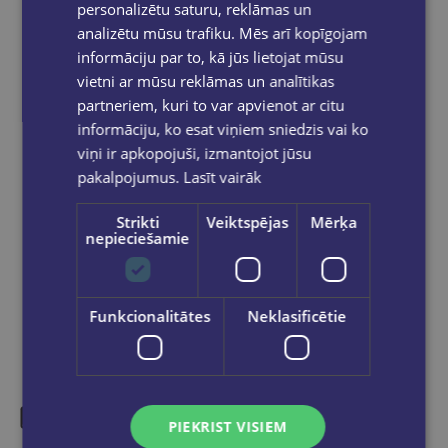
izsūtīti 2-5 darba dienu laikā.
personalizētu saturu, reklāmas un
analizētu mūsu trafiku. Mēs arī kopīgojam
Bezmaksas piegāde
uz OMNIVA
pakomātiem Latvijā
pasūtījumiem no €40.00.
informāciju par to, kā jūs lietojat mūsu
vietni ar mūsu reklāmas un analītikas
Bezmaksas piegāde jebkurā GLOBUSS
grāmatnīcā 1-5 darba dienu laikā, kad
partneriem, kuri to var apvienot ar citu
pasūtījums būs gatavs saņemšanai, saņemsi
informāciju, ko esat viņiem sniedzis vai ko
e-pastu un/ vai SMS.
viņi ir apkopojuši, izmantojot jūsu
pakalpojumus.
Lasīt vairāk
Strikti
Veiktspējas
Mērķa
nepieciešamie
Dalies sociālajos tīklos:
Funkcionalitātes
Neklasificētie
PIEKRIST VISIEM