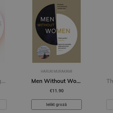
HARUKI MURAKAMI
First Person Singular : mind-bending new collection of short stories
Men Without Women
€11.90
Ielikt grozā