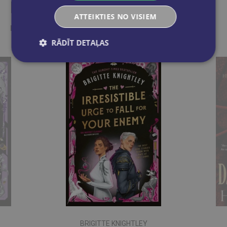
Līdzīgas preces
ATTEIKTIES NO VISIEM
Ieskaties, varbūt noder
RĀDĪT DETAĻAS
BRIGITTE KNIGHTLEY