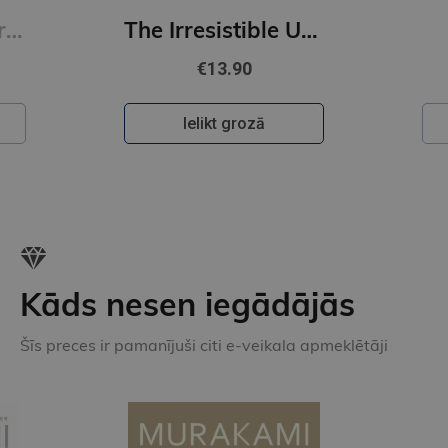
The Exquisite Torment of Loving Your Enemy : #2 Dearly Beloathed series
The Irresistible Urge to Fall For Your Enemy : #1 Dearly Beloathed series
€13.90
Ielikt grozā
Kāds nesen iegādājās
Šīs preces ir pamanījuši citi e-veikala apmeklētāji