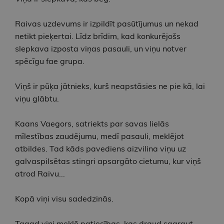
Raivas uzdevums ir izpildīt pasūtījumus un nekad
netikt pieķertai. Līdz brīdim, kad konkurējošs
slepkava izposta viņas pasauli, un viņu notver
spēcīgu fae grupa.
Viņš ir pūķa jātnieks, kurš neapstāsies ne pie kā, lai
viņu glābtu.
Kaans Vaegors, satriekts par savas lielās
mīlestības zaudējumu, medī pasauli, meklējot
atbildes. Tad kāds pavediens aizvilina viņu uz
galvaspilsētas stingri apsargāto cietumu, kur viņš
atrod Raivu...
Kopā viņi visu sadedzinās.
Tagad viņi meklē patiesības, kas draud sagraut