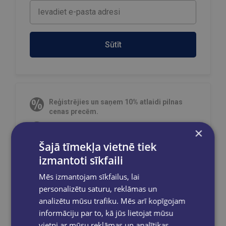
Sūtīt
Reģistrējies un saņem 10% atlaidi pilnas
cenas precēm.
Pasūtījumu apstrāde notiek darba dienās.
×
Apmaksātie pasūtījumi tiek
apstrādāti un
Šajā tīmekļa vietnē tiek
izsūtīti 2-5 darba dienu laikā.
izmantoti sīkfaili
Bezmaksas piegāde
uz OMNIVA
pakomātiem Latvijā
pasūtījumiem no €40.00.
Mēs izmantojam sīkfailus, lai
Bezmaksas piegāde jebkurā GLOBUSS
personalizētu saturu, reklāmas un
grāmatnīcā 1-5 darba dienu laikā, kad
analizētu mūsu trafiku. Mēs arī kopīgojam
pasūtījums būs gatavs saņemšanai, saņemsi
informāciju par to, kā jūs lietojat mūsu
e-pastu un/ vai SMS.
vietni ar mūsu reklāmas un analītikas