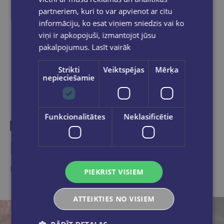
partneriem, kuri to var apvienot ar citu
informāciju, ko esat viņiem sniedzis vai ko
viņi ir apkopojuši, izmantojot jūsu
Dalies sociālajos tīklos:
pakalpojumus.
Lasīt vairāk
Strikti
Veiktspējas
Mērķa
nepieciešamie
Funkcionalitātes
Neklasificētie
Līdzīgas preces
Ieskaties, varbūt noder
PIEKRIST VISIEM
ATTEIKTIES NO VISIEM