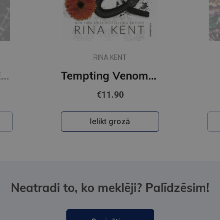
Jaunums
AUTUMN WOODS
Tempting Venom : #3 The Vipers series
Daybreak
€11.90
Ielikt grozā
Neatradi to, ko meklēji? Palīdzēsim!