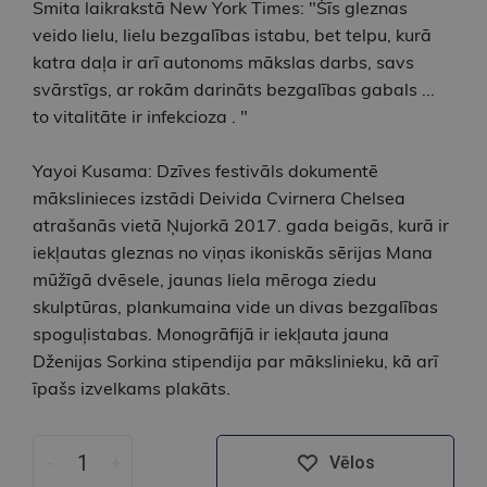
Smita laikrakstā New York Times: "Šīs gleznas
veido lielu, lielu bezgalības istabu, bet telpu, kurā
katra daļa ir arī autonoms mākslas darbs, savs
svārstīgs, ar rokām darināts bezgalības gabals ...
to vitalitāte ir infekcioza . "
Yayoi Kusama: Dzīves festivāls dokumentē
mākslinieces izstādi Deivida Cvirnera Chelsea
atrašanās vietā Ņujorkā 2017. gada beigās, kurā ir
iekļautas gleznas no viņas ikoniskās sērijas Mana
mūžīgā dvēsele, jaunas liela mēroga ziedu
skulptūras, plankumaina vide un divas bezgalības
spoguļistabas. Monogrāfijā ir iekļauta jauna
Dženijas Sorkina stipendija par mākslinieku, kā arī
īpašs izvelkams plakāts.
-
+
Vēlos