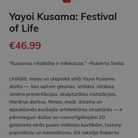
Yayoi Kusama: Festival
of Life
€46.99
"Kusamas vitalitāte ir infekcioza." –Roberta Smita
Unikālā, maņu un utopiskā stilā Yayoi Kusama
darbs ―, kas aptver gleznas, izrādes, istabas
izmēra prezentācijas, skulpturālas instalācijas,
literārus darbus, filmas, modi, dizainu un
iejaukšanās esošajās arhitektūras struktūrās ― ir
pārsniegusi dažas no vissvarīgākajām 20.
gadsimta otrās puses mākslas kustībām, tostarp
popmākslu un minimālismu. Kā rakstīja Roberta