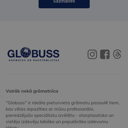
Sazināties
Vairāk nekā grāmatnīca
"Globuss" ir ideāla pieturvieta grāmatu pasaulē tiem,
kas vēlas iepazīties ar mūsu profesionālo,
pieredzējušo speciālistu izvēlētu - starptautisko un
vietējo izdevēju labāko un populārāko izdevumu
klāstu.