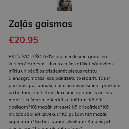
Zaļās gaismas
€20.95
ES DZĪVOJU ŠO DZĪVI jau piecdesmit gadu, no
kuriem četrdesmit divus cenšos atšķetināt dzīves
mīklu un pēdējos trīsdesmit piecus rakstu
dienasgrāmatas, kas palīdzētu to izdarīt. Tās ir
piezīmes par panākumiem un neveiksmēm, priekiem
un bēdām, par lietām, ko esmu apbrīnojis un kas
man ir likušas smieties kā kutinātam. Kā būt
godīgam? Kā mazāk stresot? Kā priecāties? Kā
mazāk sāpināt cilvēkus? Kā pašam tikt mazāk
sāpinātam? Kā būt labam cilvēkam? Kā piešķirt
dzīvei jēgu? Kā vairāk būt pašam?