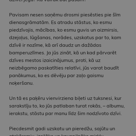
Pavisam nesen saņēmu drosmi piesēsties pie šīm
dienasgrāmatām. Es atradu stāstus, ko esmu
piedzīvojis, mācības, ko esmu guvis un aizmirsis,
dzejoļus, lūgšanas, norādes, uzskatus par to, kam
dzīvē ir nozīme, kā arī daudz un dažādas
bamperuzlīmes. Ja jūs zināt, kā un kad pārvarēt
dzīves mestos izaicinājumus, proti, kā uz
neizbēgamo paskatīties relatīvi, jūs varat baudīt
panākumus, ko es dēvēju par zaļo gaismu
noķeršanu.
Un tā es paķēru vienvirziena biļeti uz tuksnesi, kur
sarakstīju to, ko jūs patlaban turat rokās, – albumu,
ierakstu, stāstu par manu līdz šim nodzīvoto dzīvi.
Piecdesmit gadi uzskatu un pieredžu, sajūtu un