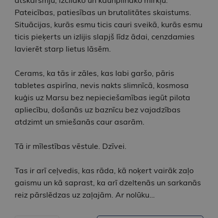
atskārsmju, izcilāko un kaunpilnāko mirkļu.
Pateicības, patiesības un brutalitātes skaistums.
Situācijas, kurās esmu ticis cauri sveikā, kurās esmu
ticis pieķerts un izlijis slapjš līdz ādai, cenzdamies
lavierēt starp lietus lāsēm.
Cerams, ka tās ir zāles, kas labi garšo, pāris
tabletes aspirīna, nevis nakts slimnīcā, kosmosa
kuģis uz Marsu bez nepieciešamības iegūt pilota
apliecību, došanās uz baznīcu bez vajadzības
atdzimt un smiešanās caur asarām.
Tā ir mīlestības vēstule. Dzīvei.
Tas ir arī ceļvedis, kas rāda, kā noķert vairāk zaļo
gaismu un kā saprast, ka arī dzeltenās un sarkanās
reiz pārslēdzas uz zaļajām. Ar nolūku…