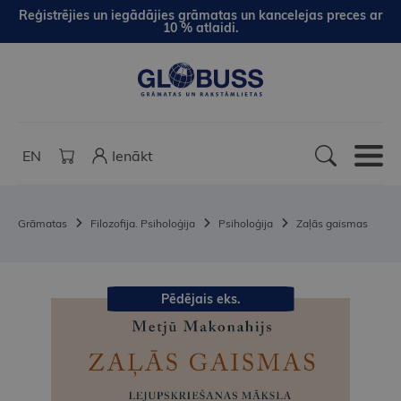
Reģistrējies un iegādājies grāmatas un kancelejas preces ar
10 % atlaidi.
EN
Ienākt
Grāmatas
Filozofija. Psiholoģija
Psiholoģija
Zaļās gaismas
Pēdējais eks.