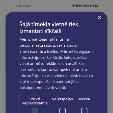
ISBN kods:
9789916656334
×
Šajā tīmekļa vietnē tiek
izmantoti sīkfaili
Prece pieejama noliktavā!
Prece ir mūsu noliktavā un pieejama Jūsu
Mēs izmantojam sīkfailus, lai
pasūtījumam.
personalizētu saturu, reklāmas un
analizētu mūsu trafiku. Mēs arī kopīgojam
informāciju par to, kā jūs lietojat mūsu
vietni ar mūsu reklāmas un analītikas
Reģistrējies un saņem 10% atlaidi pilnas
partneriem, kuri to var apvienot ar citu
cenas precēm.
informāciju, ko esat viņiem sniedzis vai ko
Pasūtījumu apstrāde notiek darba dienās.
viņi ir apkopojuši, izmantojot jūsu
Apmaksātie pasūtījumi tiek
apstrādāti un
pakalpojumus.
Lasīt vairāk
izsūtīti 2-5 darba dienu laikā.
Bezmaksas piegāde
uz OMNIVA
Strikti
Veiktspējas
Mērķa
pakomātiem Latvijā
pasūtījumiem no €40.00.
nepieciešamie
Bezmaksas piegāde jebkurā GLOBUSS
grāmatnīcā 1-5 darba dienu laikā, kad