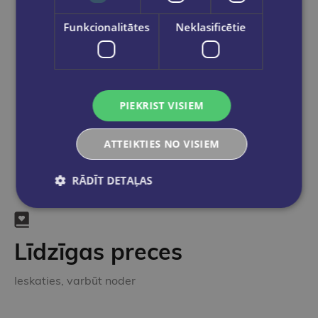
pasūtījums būs gatavs saņemšanai, saņemsi
e-pastu un/ vai SMS.
Funkcionalitātes
Neklasificētie
Dalies sociālajos tīklos:
PIEKRIST VISIEM
ATTEIKTIES NO VISIEM
RĀDĪT DETAĻAS
Līdzīgas preces
Ieskaties, varbūt noder