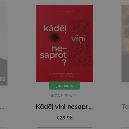
Jaunums
INGA SPRIŅĢE
si noderīgs. 7 padomi dzīvei
Kādēļ viņi nesaprot?
€29.95