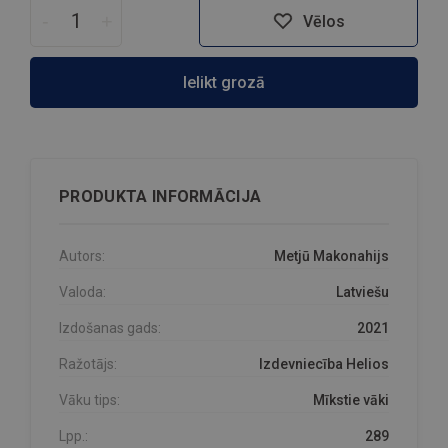
-
+
Vēlos
Ielikt grozā
PRODUKTA INFORMĀCIJA
Autors:
Metjū Makonahijs
Valoda:
Latviešu
Izdošanas gads:
2021
Ražotājs:
Izdevniecība Helios
Vāku tips:
Mīkstie vāki
Lpp.:
289