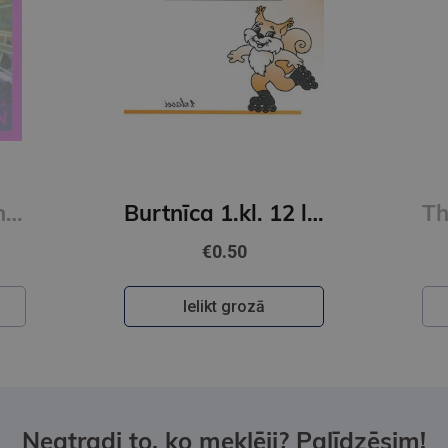
Percy Jackson and The Olympians #4: The Battle of the Labyrinth
Burtnīca 1.kl. 12 lapas lielrūtiņu
€0.50
Ielikt grozā
Neatradi to, ko meklēji? Palīdzēsim!