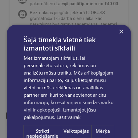
pakomātiem Latvijā
pasūtījumiem no €40.00.
Bezmaksas piegāde jebkurā GLOBUSS
grāmatnīcā 1-5 darba dienu laikā, kad
pasūtījums būs gatavs saņemšanai, saņemsi
×
e-pastu un/ vai SMS.
Šajā tīmekļa vietnē tiek
izmantoti sīkfaili
Mēs izmantojam sīkfailus, lai
Dalies sociālajos tīklos:
personalizētu saturu, reklāmas un
analizētu mūsu trafiku. Mēs arī kopīgojam
informāciju par to, kā jūs lietojat mūsu
vietni ar mūsu reklāmas un analītikas
partneriem, kuri to var apvienot ar citu
informāciju, ko esat viņiem sniedzis vai ko
viņi ir apkopojuši, izmantojot jūsu
pakalpojumus.
Lasīt vairāk
Līdzīgas preces
Strikti
Veiktspējas
Mērķa
nepieciešamie