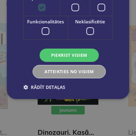
Ieskaties, varbūt noder
Funkcionalitātes
Neklasificētie
PIEKRIST VISIEM
ATTEIKTIES NO VISIEM
RĀDĪT DETAĻAS
Jaunums
Skudriņa Kāpēcīte. Burti
Dinozauri. Kasāmgrāmata