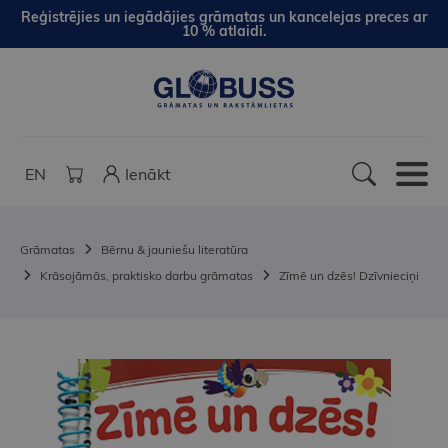
Reģistrējies un iegādājies grāmatas un kancelejas preces ar
10 % atlaidi.
EN
Ienākt
Grāmatas
Bērnu & jauniešu literatūra
Krāsojāmās, praktisko darbu grāmatas
Zīmē un dzēs! Dzīvnieciņi