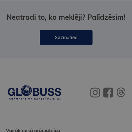
Neatradi to, ko meklēji? Palīdzēsim!
Sazināties
Vairāk nekā grāmatnīca