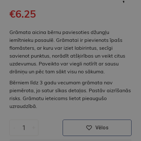
€6.25
Grāmata aicina bērnu paviesoties džungļu
iemītnieku pasaulē. Grāmatai ir pievienots īpašs
flomāsters, ar kuru var iziet labirintus, secīgi
savienot punktus, norādīt atšķirības un veikt citus
uzdevumus. Paveikto var viegli notīrīt ar sausu
drāniņu un pēc tam sākt visu no sākuma.
Bērniem līdz 3 gadu vecumam grāmata nav
piemērota, jo satur sīkas detaļas. Pastāv aizrīšanās
risks. Grāmatu ieteicams lietot pieaugušo
uzraudzībā.
-
+
Vēlos