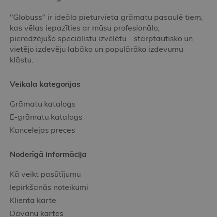
"Globuss" ir ideāla pieturvieta grāmatu pasaulē tiem,
kas vēlas iepazīties ar mūsu profesionālo,
pieredzējušo speciālistu izvēlētu - starptautisko un
vietējo izdevēju labāko un populārāko izdevumu
klāstu.
Veikala kategorijas
Grāmatu katalogs
E-grāmatu katalogs
Kancelejas preces
Noderīgā informācija
Kā veikt pasūtījumu
Iepirkšanās noteikumi
Klienta karte
Dāvanu kartes