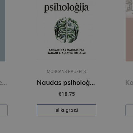
MORGANS HAUZELS
Read People Like a Book : How to Analyze, Understand, and Predict People's Emotions, Thoughts, Inten
Naudas psiholoģija
€18.75
Ielikt grozā