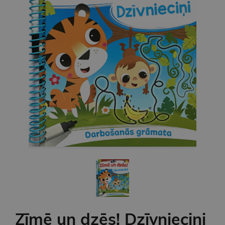
Zīmē un dzēs! Dzīvnieciņi