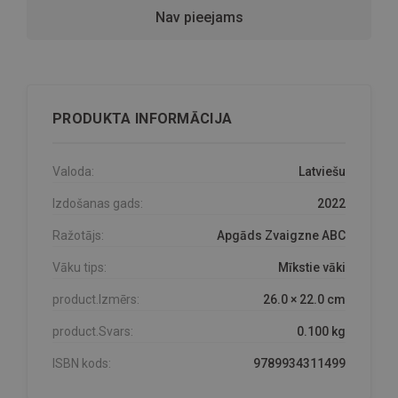
Nav pieejams
PRODUKTA INFORMĀCIJA
Valoda:
Latviešu
Izdošanas gads:
2022
Ražotājs:
Apgāds Zvaigzne ABC
Vāku tips:
Mīkstie vāki
product.Izmērs:
26.0 × 22.0 cm
product.Svars:
0.100 kg
ISBN kods:
9789934311499