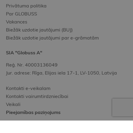
Privātuma politika
Par GLOBUSS
Vakances
Biežāk uzdotie jautājumi (BUJ)
Biežāk uzdotie jautājumi par e-grāmatām
SIA "Globuss A"
Reģ. Nr. 40003136049
Jur. adrese: Rīga, Elijas iela 17-1, LV-1050, Latvija
Kontakti e-veikalam
Kontakti vairumtirdzniecībai
Veikali
Pieejamības paziņojums