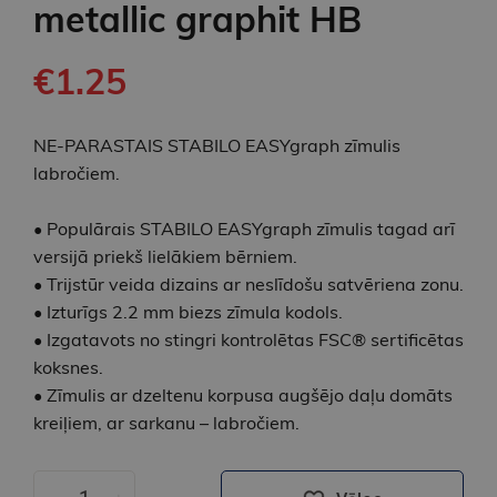
metallic graphit HB
€1.25
NE-PARASTAIS STABILO EASYgraph zīmulis
labročiem.
• Populārais STABILO EASYgraph zīmulis tagad arī
versijā priekš lielākiem bērniem.
• Trijstūr veida dizains ar neslīdošu satvēriena zonu.
• Izturīgs 2.2 mm biezs zīmula kodols.
• Izgatavots no stingri kontrolētas FSC® sertificētas
koksnes.
• Zīmulis ar dzeltenu korpusa augšējo daļu domāts
kreiļiem, ar sarkanu – labročiem.