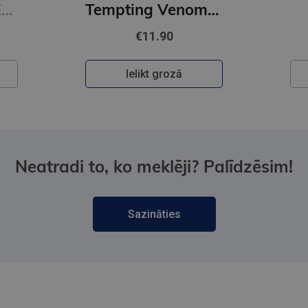
Restitution : #3 Edge of Darkness series : delux paperback featuring exclusive character artwork
Tempting Venom : #3 The Vipers series
€11.90
Ielikt grozā
Neatradi to, ko meklēji? Palīdzēsim!
Sazināties