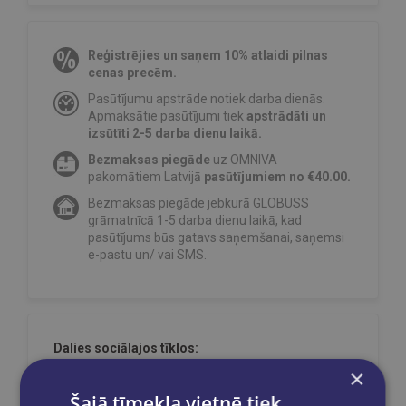
Reģistrējies un saņem 10% atlaidi pilnas
cenas precēm.
Pasūtījumu apstrāde notiek darba dienās.
Apmaksātie pasūtījumi tiek
apstrādāti un
izsūtīti 2-5 darba dienu laikā.
Bezmaksas piegāde
uz OMNIVA
pakomātiem Latvijā
pasūtījumiem no €40.00.
Bezmaksas piegāde jebkurā GLOBUSS
grāmatnīcā 1-5 darba dienu laikā, kad
pasūtījums būs gatavs saņemšanai, saņemsi
e-pastu un/ vai SMS.
Dalies sociālajos tīklos:
×
Šajā tīmekļa vietnē tiek