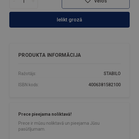
-
+
Vēlos
Ielikt grozā
PRODUKTA INFORMĀCIJA
Ražotājs:
STABILO
ISBN kods:
4006381582100
Prece pieejama noliktavā!
Prece ir mūsu noliktavā un pieejama Jūsu
pasūtījumam.