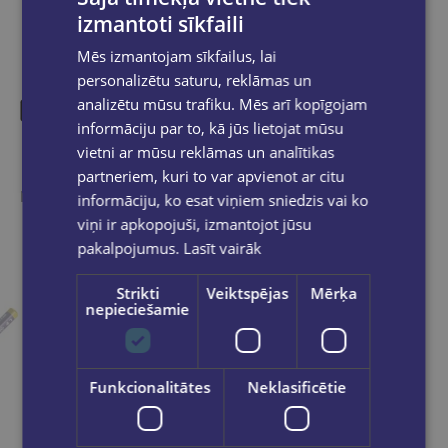
izmantoti sīkfaili
Mēs izmantojam sīkfailus, lai
personalizētu saturu, reklāmas un
analizētu mūsu trafiku. Mēs arī kopīgojam
informāciju par to, kā jūs lietojat mūsu
Līdzīgas preces
vietni ar mūsu reklāmas un analītikas
partneriem, kuri to var apvienot ar citu
Ieskaties, varbūt noder
informāciju, ko esat viņiem sniedzis vai ko
viņi ir apkopojuši, izmantojot jūsu
pakalpojumus.
Lasīt vairāk
Strikti
Veiktspējas
Mērķa
nepieciešamie
Funkcionalitātes
Neklasificētie