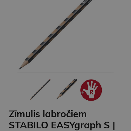
Zīmulis labročiem
STABILO EASYgraph S |