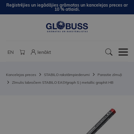
Reģistrējies un iegādājies grāmatas un kancelejas preces ar
10 % atlaidi.
EN
Ienākt
Kancelejas preces
STABILO rakstāmpiederumi
Parastie zīmuļi
Zīmulis labročiem STABILO EASYgraph S | metallic graphit HB