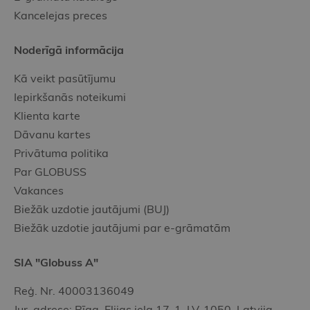
Kancelejas preces
Noderīgā informācija
Kā veikt pasūtījumu
Iepirkšanās noteikumi
Klienta karte
Dāvanu kartes
Privātuma politika
Par GLOBUSS
Vakances
Biežāk uzdotie jautājumi (BUJ)
Biežāk uzdotie jautājumi par e-grāmatām
SIA "Globuss A"
Reģ. Nr. 40003136049
Jur. adrese: Rīga, Elijas iela 17-1, LV-1050, Latvija