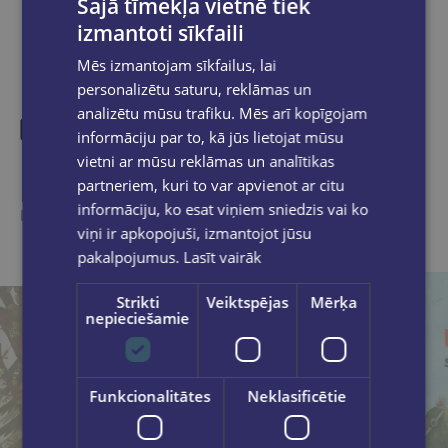
Šajā tīmekļa vietnē tiek
izmantoti sīkfaili
Mēs izmantojam sīkfailus, lai
personalizētu saturu, reklāmas un
analizētu mūsu trafiku. Mēs arī kopīgojam
informāciju par to, kā jūs lietojat mūsu
vietni ar mūsu reklāmas un analītikas
Līdzīgas preces
partneriem, kuri to var apvienot ar citu
informāciju, ko esat viņiem sniedzis vai ko
Ieskaties, varbūt noder
viņi ir apkopojuši, izmantojot jūsu
pakalpojumus.
Lasīt vairāk
Strikti
Veiktspējas
Mērķa
nepieciešamie
Funkcionalitātes
Neklasificētie