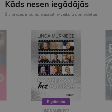
Kāds nesen iegādājās
Šīs preces ir pamanījuši citi e-veikala apmeklētāji
E-grāmata
LINDA MŪRNIECE