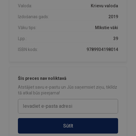
Valoda:
Krievu valoda
Izdošanas gads:
2019
Vāku tips:
Mīkstie vāki
Lpp.:
39
ISBN kods:
9789934198014
Šīs preces nav noliktavā
Atstājiet savu e-pastu un Jūs saņemsiet ziņu, tiklīdz
tā atkal būs pieejama!
Sūtīt