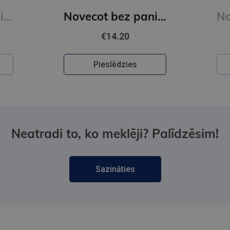
Meitene ar pistoli uz jumta (e-grāmata)
Novecot bez panikas (e-grāmata)
€14.20
Pieslēdzies
Neatradi to, ko meklēji? Palīdzēsim!
Sazināties