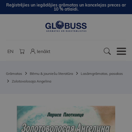
Reģistrējies un iegādājies grāmatas un kancelejas preces ar
10 % atlaidi.
EN
Ienākt
Grāmatas
Bērnu & jauniešu literatūra
Lasāmgrāmatas, pasakas
Zolotovolosaja Angelina