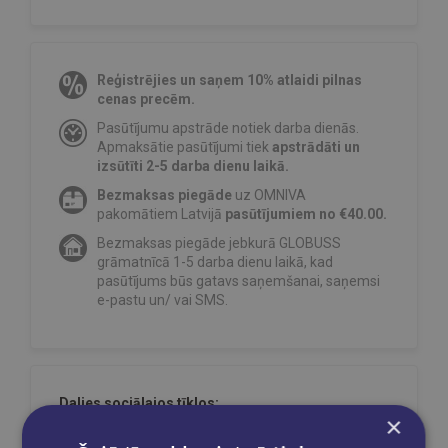
Reģistrējies un saņem 10% atlaidi pilnas
cenas precēm.
Pasūtījumu apstrāde notiek darba dienās.
Apmaksātie pasūtījumi tiek
apstrādāti un
izsūtīti 2-5 darba dienu laikā.
Bezmaksas piegāde
uz OMNIVA
pakomātiem Latvijā
pasūtījumiem no €40.00.
Bezmaksas piegāde jebkurā GLOBUSS
grāmatnīcā 1-5 darba dienu laikā, kad
pasūtījums būs gatavs saņemšanai, saņemsi
e-pastu un/ vai SMS.
Dalies sociālajos tīklos:
×