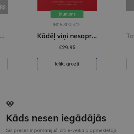
GINTA SLIŠĀNE
Kādēļ viņi nesaprot?
Tavas dzīves arhitekts
€27.95
Ielikt grozā
Kāds nesen iegādājās
Šīs preces ir pamanījuši citi e-veikala apmeklētāji