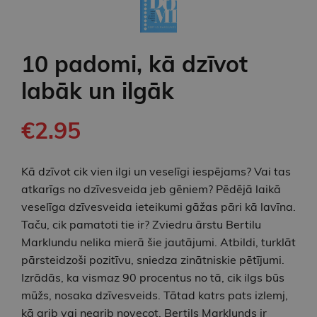
10 padomi, kā dzīvot
labāk un ilgāk
€2.95
Kā dzīvot cik vien ilgi un veselīgi iespējams? Vai tas
atkarīgs no dzīvesveida jeb gēniem? Pēdējā laikā
veselīga dzīvesveida ieteikumi gāžas pāri kā lavīna.
Taču, cik pamatoti tie ir? Zviedru ārstu Bertilu
Marklundu nelika mierā šie jautājumi. Atbildi, turklāt
pārsteidzoši pozitīvu, sniedza zinātniskie pētījumi.
Izrādās, ka vismaz 90 procentus no tā, cik ilgs būs
mūžs, nosaka dzīvesveids. Tātad katrs pats izlemj,
kā grib vai negrib novecot. Bertils Marklunds ir