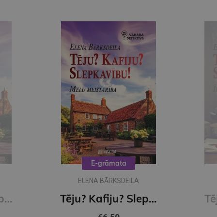
E-grāmata
ELENA BARKSDEILA
Tēju? Kafiju? Slepkavību! Melu meistarība (e-grāmata)
Tēju?Kafiju?Slepkavību! Īena O Šelija atvadu vārdi (e-grāmata)