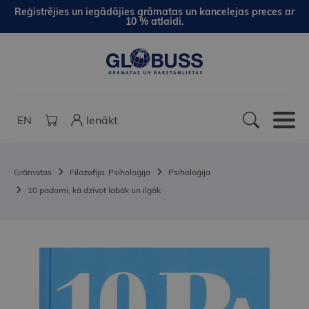
Reģistrējies un iegādājies grāmatas un kancelejas preces ar
10 % atlaidi.
EN
Ienākt
Grāmatas
Filozofija. Psiholoģija
Psiholoģija
10 padomi, kā dzīvot labāk un ilgāk