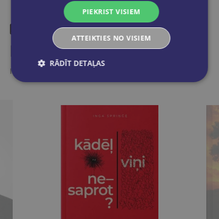
PIEKRIST VISIEM
ATTEIKTIES NO VISIEM
Līdzīgas preces
RĀDĪT DETAĻAS
Ieskaties, varbūt noder