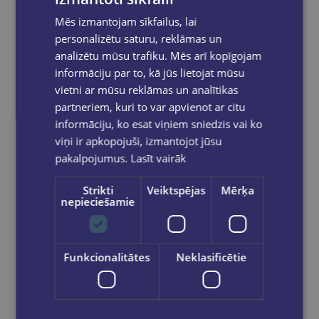
Reģistrējies un saņem 10% atlaidi pilnas
Mēs izmantojam sīkfailus, lai
cenas precēm.
personalizētu saturu, reklāmas un
Pasūtījumu apstrāde notiek darba dienās.
analizētu mūsu trafiku. Mēs arī kopīgojam
Apmaksātie pasūtījumi tiek
apstrādāti un
izsūtīti 2-5 darba dienu laikā.
informāciju par to, kā jūs lietojat mūsu
vietni ar mūsu reklāmas un analītikas
Bezmaksas piegāde
uz OMNIVA
pakomātiem Latvijā
pasūtījumiem no €40.00.
partneriem, kuri to var apvienot ar citu
informāciju, ko esat viņiem sniedzis vai ko
Bezmaksas piegāde jebkurā GLOBUSS
grāmatnīcā 1-5 darba dienu laikā, kad
viņi ir apkopojuši, izmantojot jūsu
pasūtījums būs gatavs saņemšanai, saņemsi
pakalpojumus.
Lasīt vairāk
e-pastu un/ vai SMS.
Strikti
Veiktspējas
Mērķa
nepieciešamie
Dalies sociālajos tīklos:
Funkcionalitātes
Neklasificētie