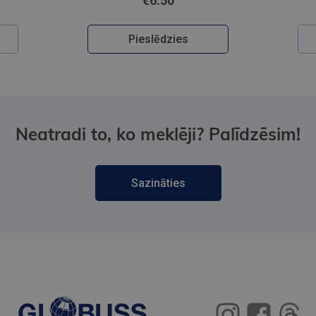
€6.50
Pieslēdzies
Neatradi to, ko meklēji? Palīdzēsim!
Sazināties