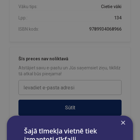
Vāku tips:
Cietie vāki
Lpp.:
134
ISBN kods:
9789934068966
Šīs preces nav noliktavā
Atstājiet savu e-pastu un Jūs saņemsiet ziņu, tiklīdz
tā atkal būs pieejama!
Sūtīt
×
Šajā tīmekļa vietnē tiek
izmantoti sīkfaili