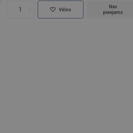
Nav
-
+
Vēlos
pieejams