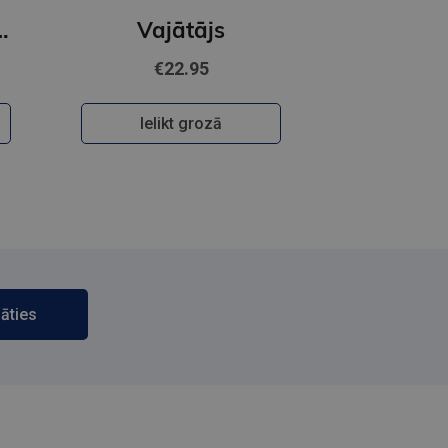
BUSS - Papagailis
Vajātājs
€22.95
Ielikt grozā
āties