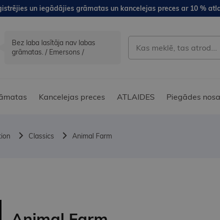
istrējies un iegādājies grāmatas un kancelejas preces ar 10 % atla
Bez laba lasītāja nav labas
grāmatas. / Emersons /
āmatas
Kancelejas preces
ATLAIDES
Piegādes nosa
tion
Classics
Animal Farm
Animal Farm