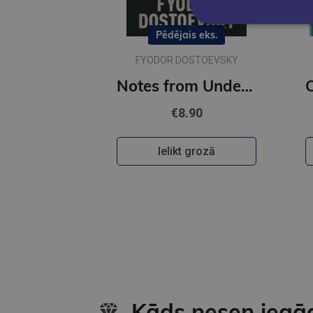
Pēdējais eks.
FYODOR DOSTOEVSKY
Notes from Underground : Gilded Pocket Edition (Arcturus Ornate Classics)
€8.90
Ielikt grozā
Kāds nesen iegā