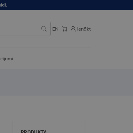
idi.
EN
Ienākt
cījumi
PRODUKTA