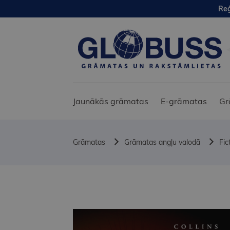
Reģ
Jaunākās grāmatas
E-grāmatas
Gr
Grāmatas
Grāmatas angļu valodā
Fic