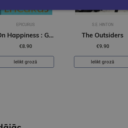
EPICURUS
S.E. HINTON
On Happiness : Gilded Pocket Edition (Arcturus Ornate Classics)
The Outsiders
€8.90
€9.90
Ielikt grozā
Ielikt grozā
dājās