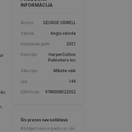
INFORMĀCIJA
Autors:
GEORGE ORWELL
Valoda:
Angļu valoda
Izdošanas gads:
2021
ar
Ražotājs:
HarperCollins
Publishers Inc
Vāku tips:
Mīkstie vāki
Lpp.:
144
pēc
ISBN kods:
9780008322052
m
Šīs preces nav noliktavā
Atstājiet savu e-pastu un Jūs