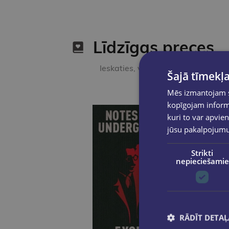
Līdzīgas preces
Ieskaties, varbūt noder
Šajā tīmekļa
Mēs izmantojam sī
kopīgojam informā
kuri to var apvien
jūsu pakalpojum
Strikti
nepieciešamie
RĀDĪT DETAĻ