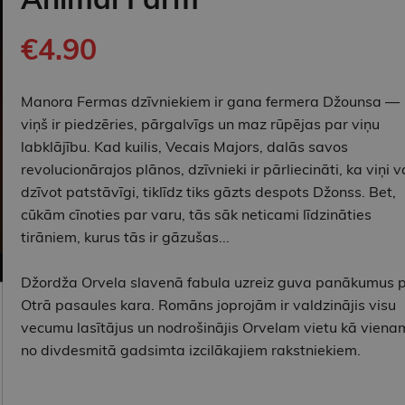
€4.90
Manora Fermas dzīvniekiem ir gana fermera Džounsa —
viņš ir piedzēries, pārgalvīgs un maz rūpējas par viņu
labklājību. Kad kuilis, Vecais Majors, dalās savos
revolucionārajos plānos, dzīvnieki ir pārliecināti, ka viņi v
dzīvot patstāvīgi, tiklīdz tiks gāzts despots Džonss. Bet,
cūkām cīnoties par varu, tās sāk neticami līdzināties
tirāniem, kurus tās ir gāzušas...
Džordža Orvela slavenā fabula uzreiz guva panākumus 
Otrā pasaules kara. Romāns joprojām ir valdzinājis visu
vecumu lasītājus un nodrošinājis Orvelam vietu kā viena
no divdesmitā gadsimta izcilākajiem rakstniekiem.