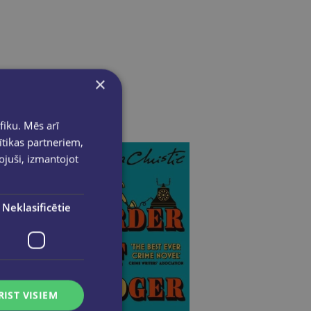
×
fiku. Mēs arī
ītikas partneriem,
pojuši, izmantojot
Neklasificētie
RIST VISIEM