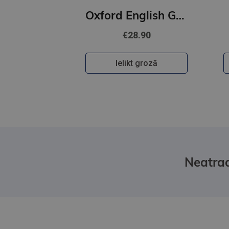
Oxford English Grammar Course: Intermediate: with Key (includes e-book)
€28.90
Ielikt grozā
Neatrad