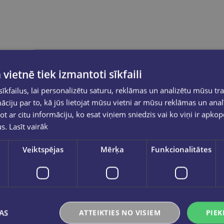
 vietnē tiek izmantoti sīkfaili
kfailus, lai personalizētu saturu, reklāmas un analizētu mūsu tra
ciju par to, kā jūs lietojat mūsu vietni ar mūsu reklāmas un anal
ot ar citu informāciju, ko esat viņiem sniedzis vai ko viņi ir apko
us.
Lasīt vairāk
Veiktspējas
Mērķa
Funkcionalitātes
AS
ATTEIKTIES NO VISIEM
PIEK