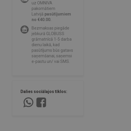
uz OMNIVA
pakomātiem
Latvijā
pasūtījumiem
no €40.00.
Bezmaksas piegāde
jebkurā GLOBUSS
grāmatnīcā 1-5 darba
dienu laikā, kad
pasūtījums būs gatavs
saņemšanai, saņemsi
e-pastu un/ vai SMS.
Dalies sociālajos tīklos: