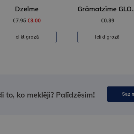
Dzelme
Grāmatzīme GLO
€7.95
€3.00
€0.39
Ielikt grozā
Ielikt grozā
i to, ko meklēji? Palīdzēsim!
Sazin