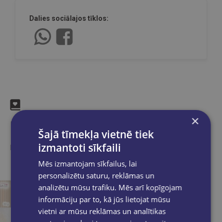
Dalies sociālajos tīklos:
×
Līdzīgas preces
Šajā tīmekļa vietnē tiek
izmantoti sīkfaili
Ieskaties, varbūt noder
Mēs izmantojam sīkfailus, lai
personalizētu saturu, reklāmas un
analizētu mūsu trafiku. Mēs arī kopīgojam
informāciju par to, kā jūs lietojat mūsu
vietni ar mūsu reklāmas un analītikas