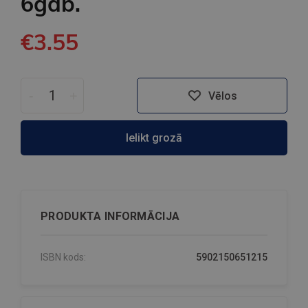
6gab.
€3.55
-
+
Vēlos
Ielikt grozā
PRODUKTA INFORMĀCIJA
ISBN kods:
5902150651215