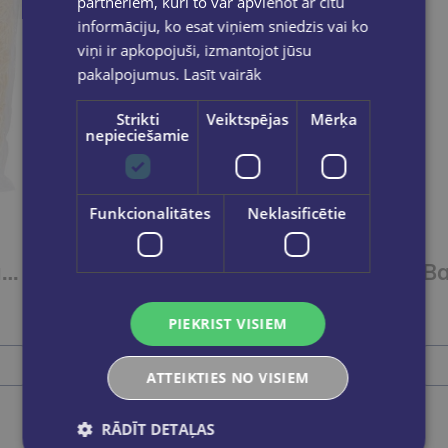
partneriem, kuri to var apvienot ar citu
informāciju, ko esat viņiem sniedzis vai ko
viņi ir apkopojuši, izmantojot jūsu
pakalpojumus.
Lasīt vairāk
Strikti
Veiktspējas
Mērķa
nepieciešamie
Funkcionalitātes
Neklasificētie
Koka skaidas dabīgas 30g
Baloni 30cm.Mašīnas 6gab.
€3.55
PIEKRIST VISIEM
Ielikt grozā
ATTEIKTIES NO VISIEM
RĀDĪT DETAĻAS