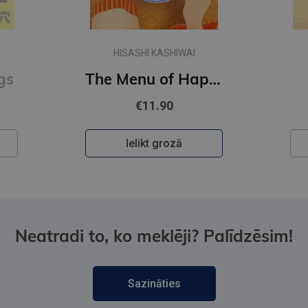
HISASHI KASHIWAI
gs
The Menu of Happiness
€11.90
Ielikt grozā
Neatradi to, ko meklēji? Palīdzēsim!
Sazināties