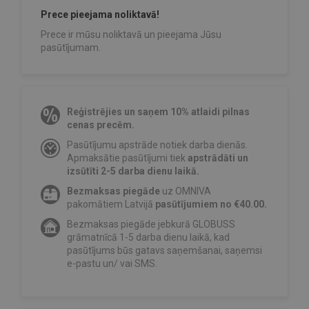
Prece pieejama noliktavā!
Prece ir mūsu noliktavā un pieejama Jūsu
pasūtījumam.
Reģistrējies un saņem 10% atlaidi pilnas
cenas precēm.
Pasūtījumu apstrāde notiek darba dienās.
Apmaksātie pasūtījumi tiek
apstrādāti un
izsūtīti 2-5 darba dienu laikā.
Bezmaksas piegāde
uz OMNIVA
pakomātiem Latvijā
pasūtījumiem no €40.00.
Bezmaksas piegāde jebkurā GLOBUSS
grāmatnīcā 1-5 darba dienu laikā, kad
pasūtījums būs gatavs saņemšanai, saņemsi
e-pastu un/ vai SMS.