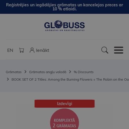
Reģistrējies un iegādājies grāmatas un kancelejas preces ar
10 % atlaidi.
EN
Ienākt
Grāmatas
Grāmatas angļu valodā
% Discounts
BOOK SET OF 2 Titles: Among the Burning Flowers + The Robin on the Oa
Izdevīgi