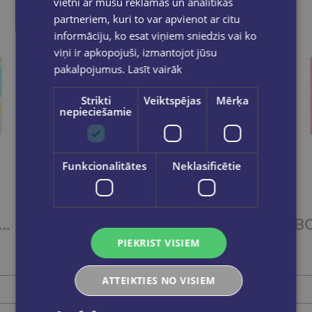
vietni ar mūsu reklāmas un analītikas
partneriem, kuri to var apvienot ar citu
informāciju, ko esat viņiem sniedzis vai ko
viņi ir apkopojuši, izmantojot jūsu
pakalpojumus.
Lasīt vairāk
Strikti
Veiktspējas
Mērķa
nepieciešamie
Funkcionalitātes
Neklasificētie
Izdevīgi
ET OF 2 Titles: It Ends With Us + It Starts with Us
BOOK SET OF 2 Titles: Alchemy of Secrets + Wild Reverence
PIEKRIST VISIEM
€37.80
ATTEIKTIES NO VISIEM
Ielikt grozā