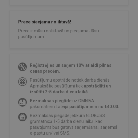
Prece pieejama noliktavā!
Prece ir mūsu noliktavā un pieejama Jūsu
pasūtījumam.
Reģistrējies un saņem 10% atlaidi pilnas
cenas precēm.
Pasūtījumu apstrāde notiek darba dienās.
Apmaksātie pasūtījumi tiek
apstrādāti un
izsūtīti 2-5 darba dienu laikā.
Bezmaksas piegāde
uz OMNIVA
pakomātiem Latvijā
pasūtījumiem no €40.00.
Bezmaksas piegāde jebkurā GLOBUSS
grāmatnīcā 1-5 darba dienu laikā, kad
pasūtījums būs gatavs saņemšanai, saņemsi
e-pastu un/ vai SMS.