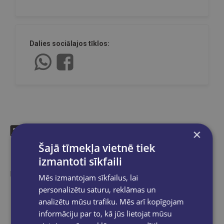
Dalies sociālajos tīklos:
×
Šajā tīmekļa vietnē tiek
Līdzīgas preces
izmantoti sīkfaili
Ieskaties, varbūt noder
Mēs izmantojam sīkfailus, lai
personalizētu saturu, reklāmas un
analizētu mūsu trafiku. Mēs arī kopīgojam
informāciju par to, kā jūs lietojat mūsu