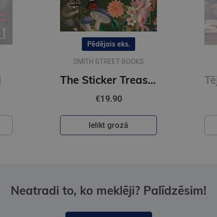
Pēdējais eks.
SMITH STREET BOOKS
i
The Sticker Treasury of Woodland Adventures : An eclectic book of stickers for journaling, collaging
€19.90
Ielikt grozā
Neatradi to, ko meklēji? Palīdzēsim!