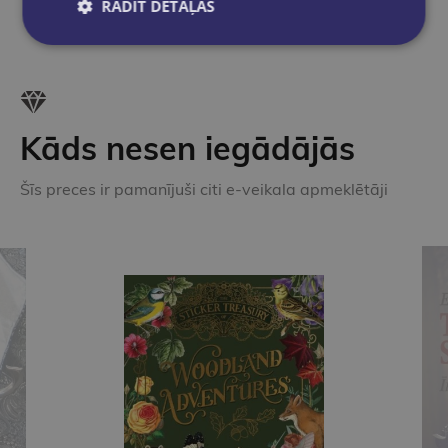
RĀDĪT DETAĻAS
Kāds nesen iegādājās
Šīs preces ir pamanījuši citi e-veikala apmeklētāji