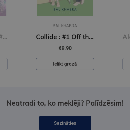
BAL KHABRA
Say You Swear: #1 Boys of Avix series : The smash-hit TikTok sensation
Collide : #1 Off the Ice series
€9.90
Ielikt grozā
Neatradi to, ko meklēji? Palīdzēsim!
Sazināties