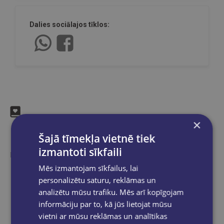
Dalies sociālajos tīklos:
×
Līdzīgas preces
Šajā tīmekļa vietnē tiek
izmantoti sīkfaili
Ieskaties, varbūt noder
Mēs izmantojam sīkfailus, lai
personalizētu saturu, reklāmas un
analizētu mūsu trafiku. Mēs arī kopīgojam
informāciju par to, kā jūs lietojat mūsu
vietni ar mūsu reklāmas un analītikas