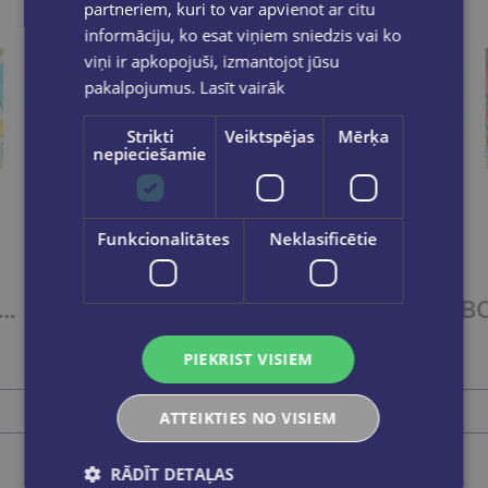
partneriem, kuri to var apvienot ar citu
informāciju, ko esat viņiem sniedzis vai ko
viņi ir apkopojuši, izmantojot jūsu
pakalpojumus.
Lasīt vairāk
Strikti
Veiktspējas
Mērķa
nepieciešamie
Izdevīgi
Funkcionalitātes
Neklasificētie
ET OF 2 Titles: It Ends With Us + It Starts with Us
BOOK SET OF 2 Titles: Alchemy of Secrets + Wild Reverence
€37.80
PIEKRIST VISIEM
Ielikt grozā
ATTEIKTIES NO VISIEM
RĀDĪT DETAĻAS