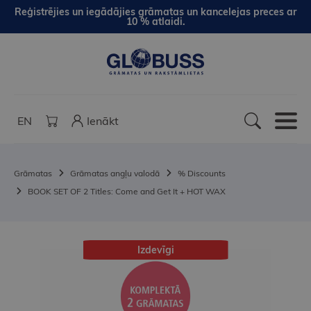
Reģistrējies un iegādājies grāmatas un kancelejas preces ar
10 % atlaidi.
EN
Ienākt
Grāmatas
Grāmatas angļu valodā
% Discounts
BOOK SET OF 2 Titles: Come and Get It + HOT WAX
Izdevīgi