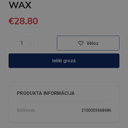
WAX
€28.80
-
+
Vēlos
Ielikt grozā
PRODUKTA INFORMĀCIJA
ISBN kods:
2100003668486