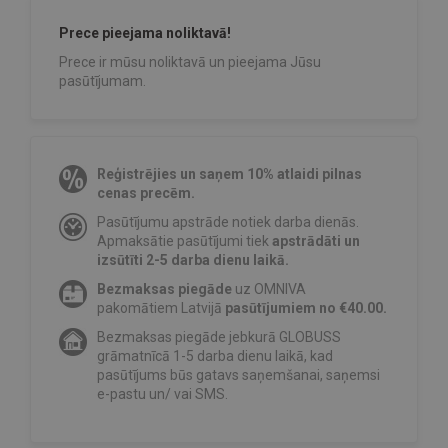
Prece pieejama noliktavā!
Prece ir mūsu noliktavā un pieejama Jūsu
pasūtījumam.
Reģistrējies un saņem 10% atlaidi pilnas
cenas precēm.
Pasūtījumu apstrāde notiek darba dienās.
Apmaksātie pasūtījumi tiek
apstrādāti un
izsūtīti 2-5 darba dienu laikā.
Bezmaksas piegāde
uz OMNIVA
pakomātiem Latvijā
pasūtījumiem no €40.00.
Bezmaksas piegāde jebkurā GLOBUSS
grāmatnīcā 1-5 darba dienu laikā, kad
pasūtījums būs gatavs saņemšanai, saņemsi
e-pastu un/ vai SMS.