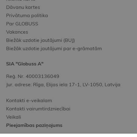
Dāvanu kartes
Privātuma politika
Par GLOBUSS
Vakances
Biežāk uzdotie jautājumi (BUJ)
Biežāk uzdotie jautājumi par e-grāmatām
SIA "Globuss A"
Reģ. Nr. 40003136049
Jur. adrese: Rīga, Elijas iela 17-1, LV-1050, Latvija
Kontakti e-veikalam
Kontakti vairumtirdzniecībai
Veikali
Pieejamības paziņojums