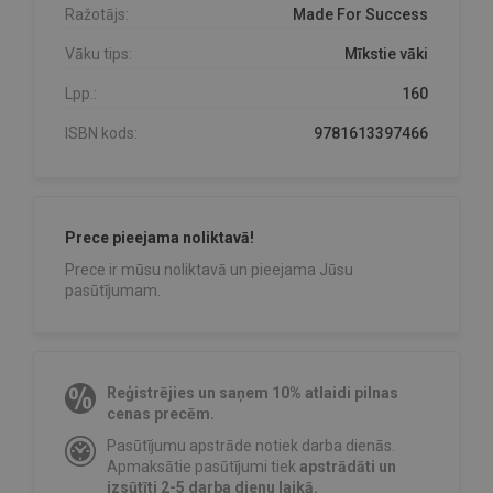
Ražotājs:
Made For Success
Vāku tips:
Mīkstie vāki
Lpp.:
160
ISBN kods:
9781613397466
Prece pieejama noliktavā!
Prece ir mūsu noliktavā un pieejama Jūsu
pasūtījumam.
Reģistrējies un saņem 10% atlaidi pilnas
cenas precēm.
Pasūtījumu apstrāde notiek darba dienās.
Apmaksātie pasūtījumi tiek
apstrādāti un
izsūtīti 2-5 darba dienu laikā.