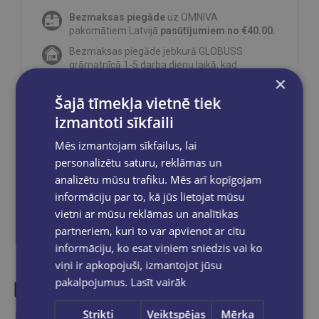
Bezmaksas piegāde
uz OMNIVA
pakomātiem Latvijā
pasūtījumiem no €40.00.
Bezmaksas piegāde jebkurā GLOBUSS
grāmatnīcā 1-5 darba dienu laikā, kad
×
pasūtījums būs gatavs saņemšanai, saņemsi
e-pastu un/ vai SMS.
Šajā tīmekļa vietnē tiek
izmantoti sīkfaili
Mēs izmantojam sīkfailus, lai
personalizētu saturu, reklāmas un
Dalies sociālajos tīklos:
analizētu mūsu trafiku. Mēs arī kopīgojam
informāciju par to, kā jūs lietojat mūsu
vietni ar mūsu reklāmas un analītikas
partneriem, kuri to var apvienot ar citu
informāciju, ko esat viņiem sniedzis vai ko
viņi ir apkopojuši, izmantojot jūsu
pakalpojumus.
Lasīt vairāk
Strikti
Veiktspējas
Mērķa