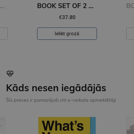
ET OF 2 Titles: It Ends With Us + It Starts with Us
BOOK SET OF 2 Titles: Alchemy of Secrets + Wild Reverence
€37.80
Ielikt grozā
Kāds nesen iegādājās
Šīs preces ir pamanījuši citi e-veikala apmeklētāji