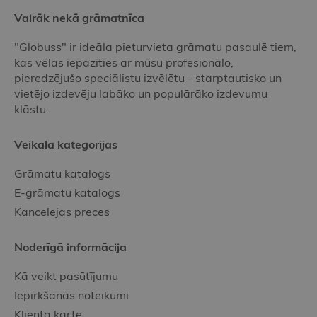
Vairāk nekā grāmatnīca
"Globuss" ir ideāla pieturvieta grāmatu pasaulē tiem,
kas vēlas iepazīties ar mūsu profesionālo,
pieredzējušo speciālistu izvēlētu - starptautisko un
vietējo izdevēju labāko un populārāko izdevumu
klāstu.
Veikala kategorijas
Grāmatu katalogs
E-grāmatu katalogs
Kancelejas preces
Noderīgā informācija
Kā veikt pasūtījumu
Iepirkšanās noteikumi
Klienta karte