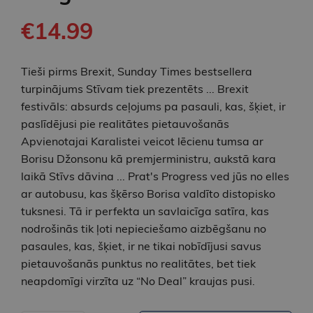
€14.99
Tieši pirms Brexit, Sunday Times bestsellera
turpinājums Stīvam tiek prezentēts ... Brexit
festivāls: absurds ceļojums pa pasauli, kas, šķiet, ir
paslīdējusi pie realitātes pietauvošanās
Apvienotajai Karalistei veicot lēcienu tumsa ar
Borisu Džonsonu kā premjerministru, aukstā kara
laikā Stīvs dāvina ... Prat's Progress ved jūs no elles
ar autobusu, kas šķērso Borisa valdīto distopisko
tuksnesi. Tā ir perfekta un savlaicīga satīra, kas
nodrošinās tik ļoti nepieciešamo aizbēgšanu no
pasaules, kas, šķiet, ir ne tikai nobīdījusi savus
pietauvošanās punktus no realitātes, bet tiek
neapdomīgi virzīta uz “No Deal” kraujas pusi.