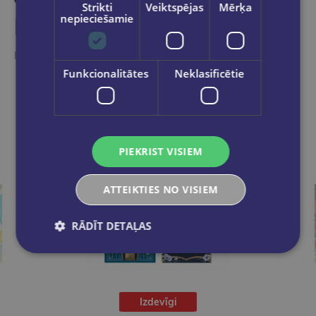
Strikti
Veiktspējas
Mērķa
nepieciešamie
Līdzīgas preces
Ieskaties, varbūt noder
Funkcionalitātes
Neklasificētie
PIEKRIST VISIEM
ATTEIKTIES NO VISIEM
RĀDĪT DETAĻAS
Izdevīgi