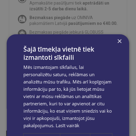
Apmaksātie pasūtījumi tiek
apstrādāti un
izsūtīti 2-5 darba dienu laikā.
Bezmaksas piegāde
uz OMNIVA
pakomātiem Latvijā
pasūtījumiem no €40.00.
Bezmaksas piegāde jebkurā GLOBUSS
grāmatnīcā 1-5 darba dienu laikā, kad
×
pasūtījums būs gatavs saņemšanai, saņemsi
Šajā tīmekļa vietnē tiek
e-pastu un/ vai SMS.
izmantoti sīkfaili
Mēs izmantojam sīkfailus, lai
personalizētu saturu, reklāmas un
Dalies sociālajos tīklos:
analizētu mūsu trafiku. Mēs arī kopīgojam
informāciju par to, kā jūs lietojat mūsu
vietni ar mūsu reklāmas un analītikas
partneriem, kuri to var apvienot ar citu
informāciju, ko esat viņiem sniedzis vai ko
viņi ir apkopojuši, izmantojot jūsu
pakalpojumus.
Lasīt vairāk