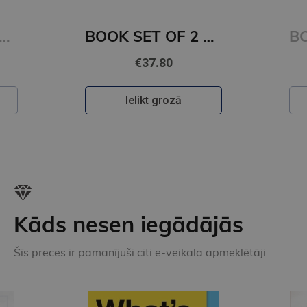
BOOK SET OF 2 Titles: Alchemy of Secrets + Wild Reverence
BOOK SET OF 2 Titles: Among the Burning Flowers + The Robin on the Oak Throne
€31.80
Ielikt grozā
Kāds nesen iegādājās
Šīs preces ir pamanījuši citi e-veikala apmeklētāji