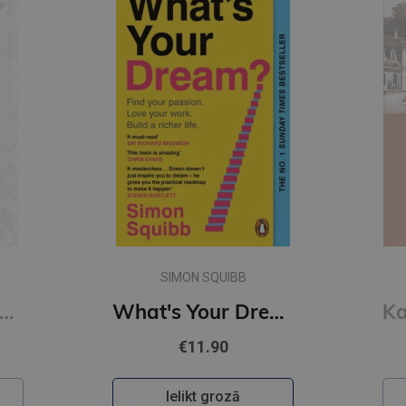
Jaunums
ANDRIS GRĪNBERGS
What's Your Dream? : Find Your Passion. Love Your Work. Build a Richer Life.
Kaucmindes pakavs
€12.50
Ielikt grozā