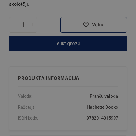
skolotāju.
-
+
Vēlos
Ielikt grozā
PRODUKTA INFORMĀCIJA
Valoda:
Franču valoda
Ražotājs:
Hachette Books
ISBN kods:
9782014015997