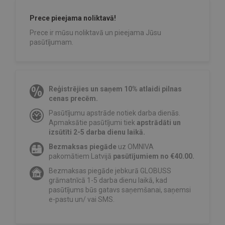
Prece pieejama noliktavā!
Prece ir mūsu noliktavā un pieejama Jūsu
pasūtījumam.
Reģistrējies un saņem 10% atlaidi pilnas
cenas precēm.
Pasūtījumu apstrāde notiek darba dienās.
Apmaksātie pasūtījumi tiek
apstrādāti un
izsūtīti 2-5 darba dienu laikā.
Bezmaksas piegāde
uz OMNIVA
pakomātiem Latvijā
pasūtījumiem no €40.00.
Bezmaksas piegāde jebkurā GLOBUSS
grāmatnīcā 1-5 darba dienu laikā, kad
pasūtījums būs gatavs saņemšanai, saņemsi
e-pastu un/ vai SMS.