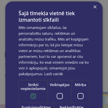
×
Šajā tīmekļa vietnē tiek
Dalies sociālajos tīklos:
izmantoti sīkfaili
Mēs izmantojam sīkfailus, lai
personalizētu saturu, reklāmas un
analizētu mūsu trafiku. Mēs arī kopīgojam
informāciju par to, kā jūs lietojat mūsu
vietni ar mūsu reklāmas un analītikas
partneriem, kuri to var apvienot ar citu
informāciju, ko esat viņiem sniedzis vai ko
Līdzīgas preces
viņi ir apkopojuši, izmantojot jūsu
pakalpojumus.
Lasīt vairāk
Ieskaties, varbūt noder
Strikti
Veiktspējas
Mērķa
nepieciešamie
Funkcionalitātes
Neklasificētie