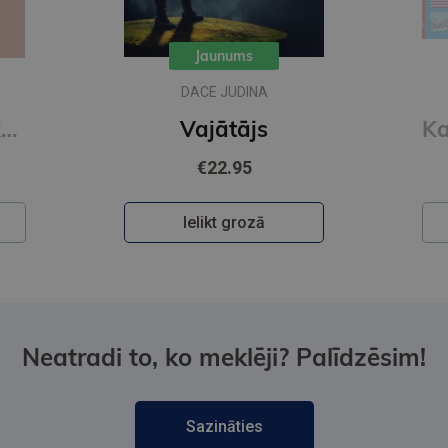
Jaunums
DACE JUDINA
Kaucmindes pakavs
Vajātājs
€22.95
Ielikt grozā
Neatradi to, ko meklēji? Palīdzēsim!
Sazināties