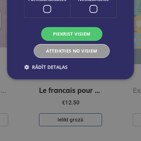
PIEKRIST VISIEM
ATTEIKTIES NO VISIEM
RĀDĪT DETAĻAS
Le francais pour tous / French for everyone. La prononciation du francais (A1/A2) Livre + Audio
Le francais pour tous / French for everyone. Le vocabulaire par les jeux (A1/A2) Livre + Audio
€12.50
Ielikt grozā