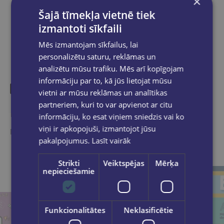
×
Dalies sociālajos tīklos:
Šajā tīmekļa vietnē tiek
izmantoti sīkfaili
Mēs izmantojam sīkfailus, lai
personalizētu saturu, reklāmas un
analizētu mūsu trafiku. Mēs arī kopīgojam
informāciju par to, kā jūs lietojat mūsu
vietni ar mūsu reklāmas un analītikas
partneriem, kuri to var apvienot ar citu
Līdzīgas preces
informāciju, ko esat viņiem sniedzis vai ko
viņi ir apkopojuši, izmantojot jūsu
Ieskaties, varbūt noder
pakalpojumus.
Lasīt vairāk
Strikti
Veiktspējas
Mērķa
nepieciešamie
Funkcionalitātes
Neklasificētie