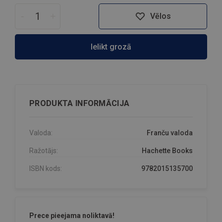
-
+
Vēlos
Ielikt grozā
PRODUKTA INFORMĀCIJA
Valoda:
Franču valoda
Ražotājs:
Hachette Books
ISBN kods:
9782015135700
Prece pieejama noliktavā!