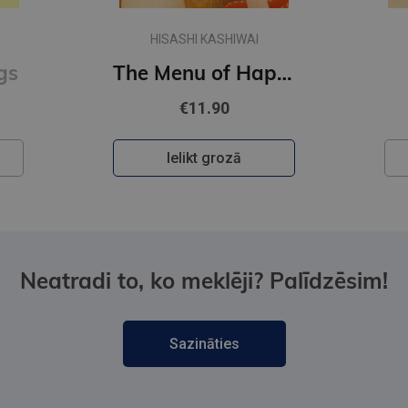
HISASHI KASHIWAI
gs
The Menu of Happiness
€11.90
Ielikt grozā
Neatradi to, ko meklēji? Palīdzēsim!
Sazināties