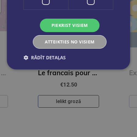
PIEKRIST VISIEM
ATTEIKTIES NO VISIEM
RĀDĪT DETAĻAS
Le francais pour tous / French for everyone. La prononciation du francais (A1/A2) Livre + Audio
Le francais pour tous / French for everyone. Le vocabulaire par les jeux (A1/A2) Livre + Audio
€12.50
Ielikt grozā