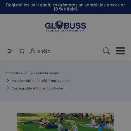
Reģistrējies un iegādājies grāmatas un kancelejas preces ar
10 % atlaidi.
EN
Ienākt
Grāmatas
Svešvalodu apguve
Valodu mācību līdzekļi franču valodā
Cosmopolite 4 Cahier d'activites