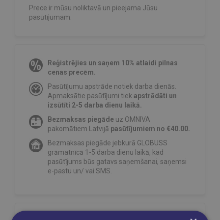
Prece ir mūsu noliktavā un pieejama Jūsu
pasūtījumam.
Reģistrējies un saņem 10% atlaidi pilnas
cenas precēm.
Pasūtījumu apstrāde notiek darba dienās.
Apmaksātie pasūtījumi tiek
apstrādāti un
izsūtīti 2-5 darba dienu laikā.
Bezmaksas piegāde
uz OMNIVA
pakomātiem Latvijā
pasūtījumiem no €40.00.
Bezmaksas piegāde jebkurā GLOBUSS
grāmatnīcā 1-5 darba dienu laikā, kad
pasūtījums būs gatavs saņemšanai, saņemsi
e-pastu un/ vai SMS.