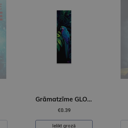
Jaunums
DACE JUDINA
Grāmatzīme GLOBUSS - Papagailis
Vajātājs
€22.95
Ielikt grozā