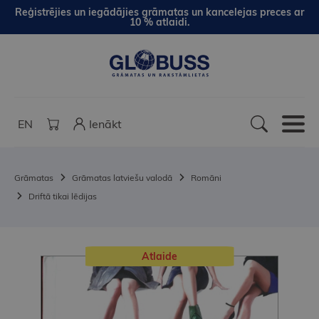
Reģistrējies un iegādājies grāmatas un kancelejas preces ar
10 % atlaidi.
EN
Ienākt
Grāmatas
Grāmatas latviešu valodā
Romāni
Driftā tikai lēdijas
Atlaide