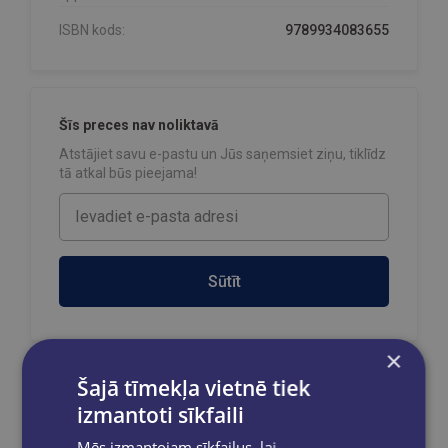
ISBN kods:
9789934083655
Šīs preces nav noliktavā
Atstājiet savu e-pastu un Jūs saņemsiet ziņu, tiklīdz
tā atkal būs pieejama!
Sūtīt
×
Šajā tīmekļa vietnē tiek
Reģistrējies un saņem 10% atlaidi pilnas
izmantoti sīkfaili
cenas precēm.
Pasūtījumu apstrāde notiek darba dienās.
Mēs izmantojam sīkfailus, lai