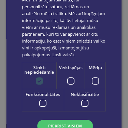
Apmaksātie pasūtījumi tiek
apstrādāti un
personalizētu saturu, reklāmas un
izsūtīti 2-5 darba dienu laikā.
analizētu mūsu trafiku. Mēs arī kopīgojam
Bezmaksas piegāde
uz OMNIVA
informāciju par to, kā jūs lietojat mūsu
pakomātiem Latvijā
pasūtījumiem no €40.00.
vietni ar mūsu reklāmas un analītikas
Bezmaksas piegāde jebkurā GLOBUSS
partneriem, kuri to var apvienot ar citu
grāmatnīcā 1-5 darba dienu laikā, kad
informāciju, ko esat viņiem sniedzis vai ko
pasūtījums būs gatavs saņemšanai, saņemsi
viņi ir apkopojuši, izmantojot jūsu
e-pastu un/ vai SMS.
pakalpojumus.
Lasīt vairāk
Strikti
Veiktspējas
Mērķa
nepieciešamie
Dalies sociālajos tīklos:
Funkcionalitātes
Neklasificētie
PIEKRIST VISIEM