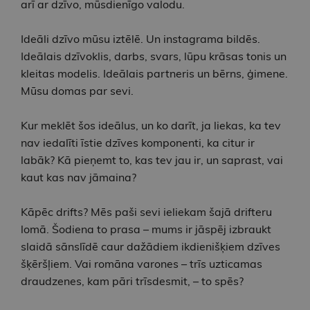
arī ar dzīvo, mūsdienīgo valodu.
Ideāli dzīvo mūsu iztēlē. Un instagrama bildēs.
Ideālais dzīvoklis, darbs, svars, lūpu krāsas tonis un
kleitas modelis. Ideālais partneris un bērns, ģimene.
Mūsu domas par sevi.
Kur meklēt šos ideālus, un ko darīt, ja liekas, ka tev
nav iedalīti īstie dzīves komponenti, ka citur ir
labāk? Kā pieņemt to, kas tev jau ir, un saprast, vai
kaut kas nav jāmaina?
Kāpēc drifts? Mēs paši sevi ieliekam šajā drifteru
lomā. Šodiena to prasa – mums ir jāspēj izbraukt
slaidā sānslīdē caur dažādiem ikdienišķiem dzīves
šķēršļiem. Vai romāna varones – trīs uzticamas
draudzenes, kam pāri trīsdesmit, – to spēs?