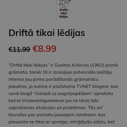
Driftā tikai lēdijas
€8.99
€11.99
“Driftā tikai lēdijas” ir Gunitas Krilovas (1982) pirmā
grāmata, tomēr tā ir izraisījusi potenciālo lasītāju
interesi jau pirms parādīšanās grāmatnīcu
plauktos, jo autore ir pazīstama TVNET blogere, kas
savā blogā “Galopā uz augstpapēžiem” apraksta
katrai trīsdesmitgadniecei (un ne tikai) labi
saprotamas situācijas un problēmas. Tās arī
kļuvušas par pamatu jaunajam romānam, kas
piesaista ne tikai ar spraigo, intriģējošo sižetu, bet