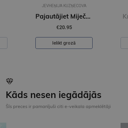
VA
IKARS PIEBALGS
Pajautājiet Miječkai
Krāsainā pasaule
€22.50
Ielikt grozā
Kāds nesen iegādājās
Šīs preces ir pamanījuši citi e-veikala apmeklētāji