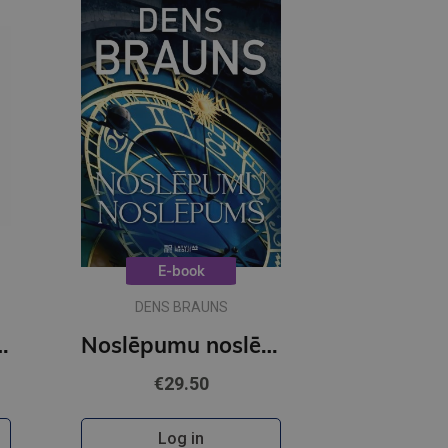
E-book
DENS BRAUNS
OBUSS - Citroni
Noslēpumu noslēpums (e-grāmata)
€29.50
Log in