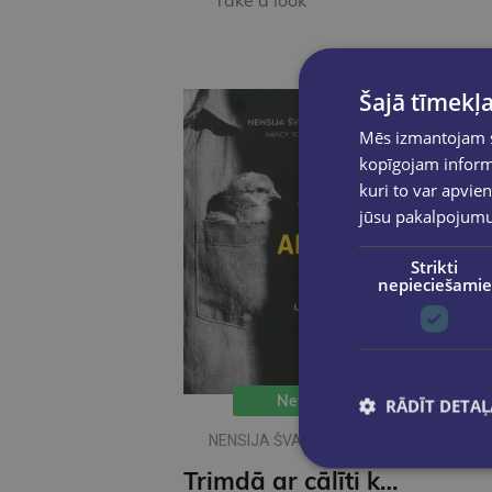
Take a look
Šajā tīmekļa
Mēs izmantojam sī
kopīgojam informā
kuri to var apvien
jūsu pakalpojum
Strikti
nepieciešamie
New
RĀDĪT DETAĻ
NENSIJA ŠVARCKOPFA -
ŽARMINA
Trimdā ar cālīti kabatā