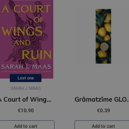
Last one
SARAH J. MAAS
A Court of Wings and Ruin : 3
Grāmatzīme GL
€10.90
€0.39
Add to cart
Add to cart