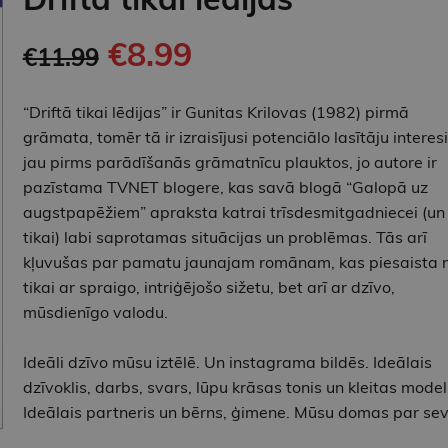
€8.99
€11.99
“Driftā tikai lēdijas” ir Gunitas Krilovas (1982) pirmā
grāmata, tomēr tā ir izraisījusi potenciālo lasītāju interesi
jau pirms parādīšanās grāmatnīcu plauktos, jo autore ir
pazīstama TVNET blogere, kas savā blogā “Galopā uz
augstpapēžiem” apraksta katrai trīsdesmitgadniecei (un
tikai) labi saprotamas situācijas un problēmas. Tās arī
kļuvušas par pamatu jaunajam romānam, kas piesaista 
tikai ar spraigo, intriģējošo sižetu, bet arī ar dzīvo,
mūsdienīgo valodu.
Ideāli dzīvo mūsu iztēlē. Un instagrama bildēs. Ideālais
dzīvoklis, darbs, svars, lūpu krāsas tonis un kleitas model
Ideālais partneris un bērns, ģimene. Mūsu domas par sev