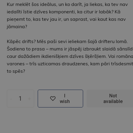
Kur meklēt šos ideālus, un ko darīt, ja liekas, ka tev nav
iedalīti īstie dzīves komponenti, ka citur ir labāk? Kā
pieņemt to, kas tev jau ir, un saprast, vai kaut kas nav
jāmaina?
Kāpēc drifts? Mēs paši sevi ieliekam šajā drifteru lomā.
Šodiena to prasa – mums ir jāspēj izbraukt slaidā sānslī
caur dažādiem ikdienišķiem dzīves šķēršļiem. Vai romān
varones – trīs uzticamas draudzenes, kam pāri trīsdesmit
to spēs?
I
Not
-
+
wish
available