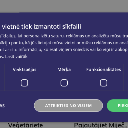
 vietnē tiek izmantoti sīkfaili
kfailus, lai personalizētu saturu, reklāmas un analizētu mūsu tra
ciju par to, kā jūs lietojat mūsu vietni ar mūsu reklāmas un anal
ot ar citu informāciju, ko esat viņiem sniedzis vai ko viņi ir apko
us.
Lasīt vairāk
Veiktspējas
Mērķa
Funkcionalitātes
New
New
AS
ATTEIKTIES NO VISIEM
PIEK
GANGA HANA
JEVHEŅIJA KUZŅECOVA
Veģetāriete
Pajautājiet Mij