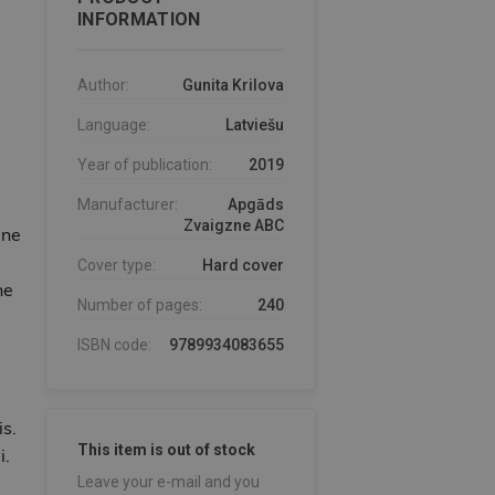
INFORMATION
Author:
Gunita Krilova
Language:
Latviešu
Year of publication:
2019
Manufacturer:
Apgāds
Zvaigzne ABC
 ne
Cover type:
Hard cover
ne
Number of pages:
240
ISBN code:
9789934083655
is.
This item is out of stock
i.
Leave your e-mail and you