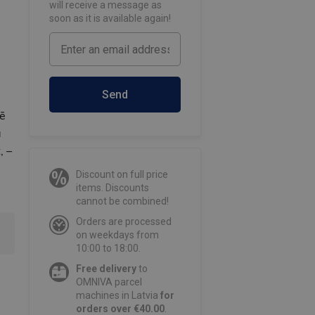
will receive a message as
soon as it is available again!
Send
dē
a
, –
Discount on full price
items. Discounts
cannot be combined!
Orders are processed
on weekdays from
10:00 to 18:00.
Free delivery
to
OMNIVA parcel
machines in Latvia
for
orders over €40.00
.