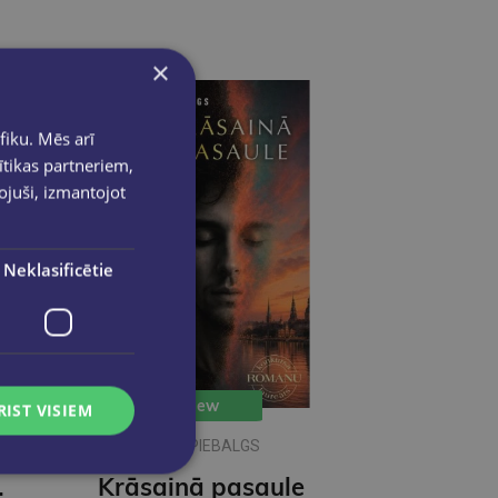
×
fiku. Mēs arī
ītikas partneriem,
pojuši, izmantojot
Neklasificētie
New
RIST VISIEM
IKARS PIEBALGS
ečkai
Krāsainā pasaule