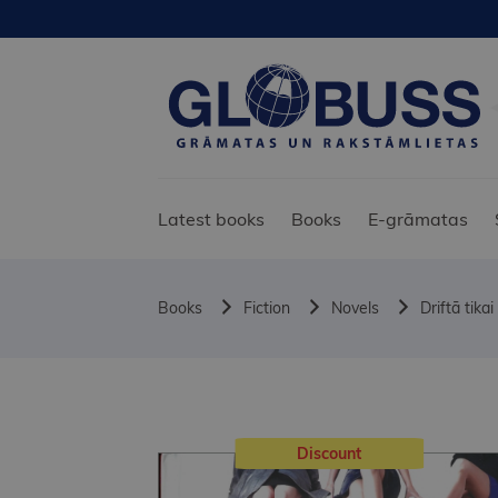
Latest books
Books
E-grāmatas
Books
Fiction
Novels
Driftā tikai
Discount