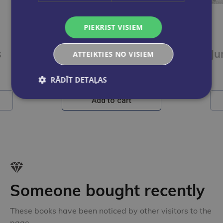
PIEKRIST VISIEM
s
Bildē būt, gaiši zils
ATTEIKTIES NO VISIEM
€59.95
RĀDĪT DETAĻAS
Add to cart
Someone bought recently
These books have been noticed by other visitors to the
page