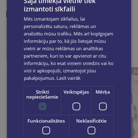
Šajā tīmekļa vietnē tiek
izmantoti sīkfaili
Mēs izmantojam sīkfailus, lai
Similar products
personalizētu saturu, reklāmas un
analizētu mūsu trafiku. Mēs arī kopīgojam
Take a look
informāciju par to, kā jūs lietojat mūsu
vietni ar mūsu reklāmas un analītikas
partneriem, kuri to var apvienot ar citu
informāciju, ko esat viņiem sniedzis vai ko
viņi ir apkopojuši, izmantojot jūsu
pakalpojumus.
Lasīt vairāk
Strikti
Veiktspējas
Mērķa
nepieciešamie
Funkcionalitātes
Neklasificētie