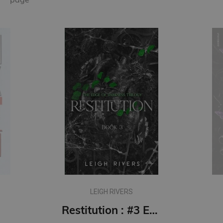
LEIGH RIVERS
Restitution : #3 Edge of Darkness series : delux paperback featuring exclusive character artwork