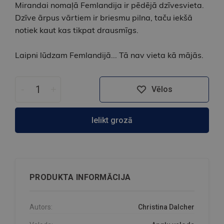
Mirandai nomaļā Femlandija ir pēdējā dzīvesvieta.
Dzīve ārpus vārtiem ir briesmu pilna, taču iekšā
notiek kaut kas tikpat drausmīgs.
Laipni lūdzam Femlandijā... Tā nav vieta kā mājās.
-
+
Vēlos
Ielikt grozā
PRODUKTA INFORMĀCIJA
Autors:
Christina Dalcher