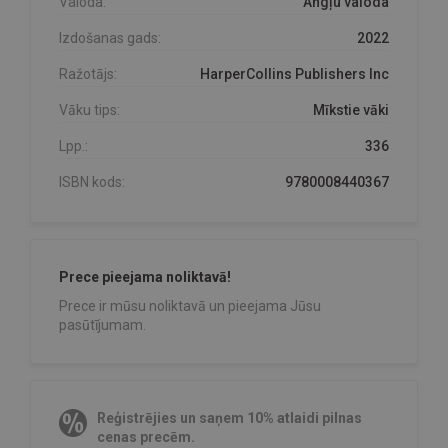
Valoda:
Angļu valoda
Izdošanas gads:
2022
Ražotājs:
HarperCollins Publishers Inc
Vāku tips:
Mīkstie vāki
Lpp.:
336
ISBN kods:
9780008440367
Prece pieejama noliktavā!
Prece ir mūsu noliktavā un pieejama Jūsu
pasūtījumam.
Reģistrējies un saņem 10% atlaidi pilnas
cenas precēm.