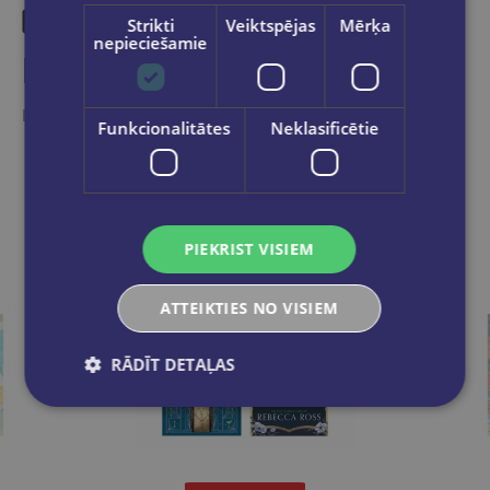
Strikti
Veiktspējas
Mērķa
nepieciešamie
Līdzīgas preces
Ieskaties, varbūt noder
Funkcionalitātes
Neklasificētie
PIEKRIST VISIEM
ATTEIKTIES NO VISIEM
RĀDĪT DETAĻAS