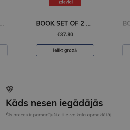
Izdevīgi
ET OF 2 Titles: It Ends With Us + It Starts with Us
BOOK SET OF 2 Titles: Alchemy of Secrets + Wild Reverence
€37.80
Ielikt grozā
Kāds nesen iegādājās
Šīs preces ir pamanījuši citi e-veikala apmeklētāji