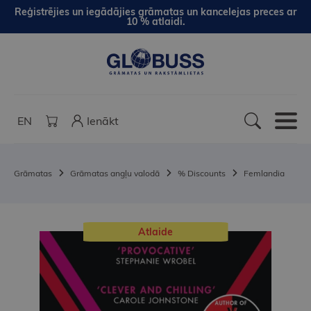
Reģistrējies un iegādājies grāmatas un kancelejas preces ar
10 % atlaidi.
EN
Ienākt
Grāmatas
Grāmatas angļu valodā
% Discounts
Femlandia
Atlaide