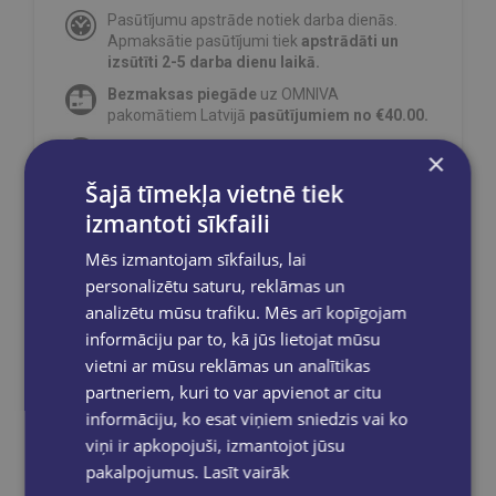
Pasūtījumu apstrāde notiek darba dienās.
Apmaksātie pasūtījumi tiek
apstrādāti un
izsūtīti 2-5 darba dienu laikā.
Bezmaksas piegāde
uz OMNIVA
pakomātiem Latvijā
pasūtījumiem no €40.00.
Bezmaksas piegāde jebkurā GLOBUSS
×
grāmatnīcā 1-5 darba dienu laikā, kad
Šajā tīmekļa vietnē tiek
pasūtījums būs gatavs saņemšanai, saņemsi
e-pastu un/ vai SMS.
izmantoti sīkfaili
Mēs izmantojam sīkfailus, lai
personalizētu saturu, reklāmas un
analizētu mūsu trafiku. Mēs arī kopīgojam
Dalies sociālajos tīklos:
informāciju par to, kā jūs lietojat mūsu
vietni ar mūsu reklāmas un analītikas
partneriem, kuri to var apvienot ar citu
informāciju, ko esat viņiem sniedzis vai ko
viņi ir apkopojuši, izmantojot jūsu
pakalpojumus.
Lasīt vairāk