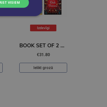
RIST VISIEM
Izdevīgi
BOOK SET OF 2 Titles: Among the Burning Flowers + The Robin on the Oak Throne
€31.80
Ielikt grozā