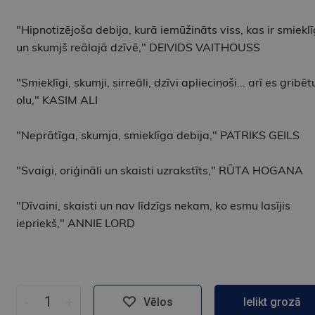
"Hipnotizējoša debija, kurā iemūžināts viss, kas ir smiekl
un skumjš reālajā dzīvē," DEIVIDS VAITHOUSS
"Smieklīgi, skumji, sirreāli, dzīvi apliecinoši... arī es gribēt
olu," KASIM ALI
"Neprātīga, skumja, smieklīga debija," PATRIKS GEILS
"Svaigi, oriģināli un skaisti uzrakstīts," RŪTA HOGANA
"Dīvaini, skaisti un nav līdzīgs nekam, ko esmu lasījis
iepriekš," ANNIE LORD
-
+
Vēlos
Ielikt grozā