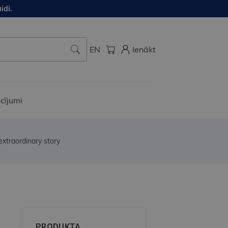
idi.
EN
Ienākt
cījumi
extraordinary story
PRODUKTA