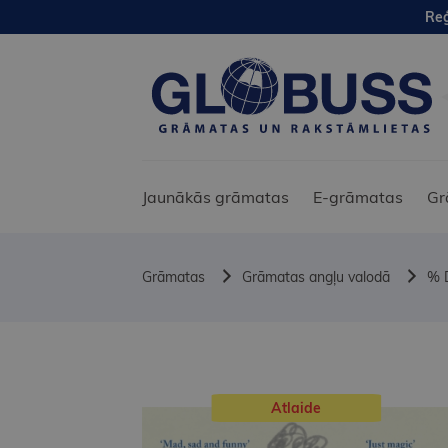
Reģ
Jaunākās grāmatas
E-grāmatas
Gr
Grāmatas
Grāmatas angļu valodā
% 
Atlaide