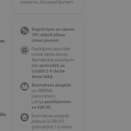
pieejama Jūsu pasūtījumam.
Reģistrējies un saņem
10% atlaidi pilnas
em
cenas precēm.
Pasūtījumu apstrāde
notiek darba dienās.
Apmaksātie pasūtījumi
tiek
apstrādāti un
izsūtīti 2-5 darba
dienu laikā.
Bezmaksas piegāde
uz OMNIVA
pakomātiem
Latvijā
pasūtījumiem
no €40.00.
ūtu
Bezmaksas piegāde
jebkurā GLOBUSS
grāmatnīcā 1-5 darba