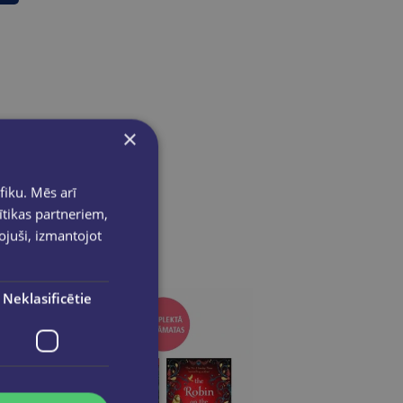
×
fiku. Mēs arī
ītikas partneriem,
pojuši, izmantojot
Neklasificētie