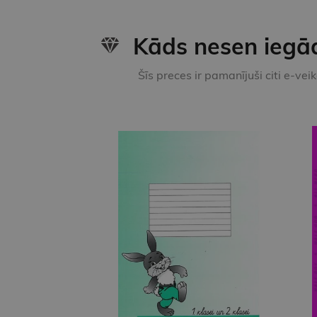
Kāds nesen iegā
Šīs preces ir pamanījuši citi e-vei