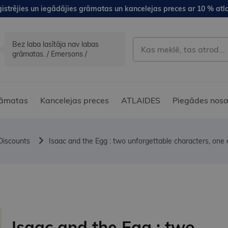
istrējies un iegādājies grāmatas un kancelejas preces ar 10 % atla
Bez laba lasītāja nav labas
grāmatas. / Emersons /
āmatas
Kancelejas preces
ATLAIDES
Piegādes nosa
Discounts
Isaac and the Egg : two unforgettable characters, one 
Isaac and the Egg : two