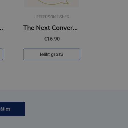
JEFFERSON FISHER
l. 12 lapas lielrūtiņu
The Next Conversation : Argue Less, Talk More
€16.90
Ielikt grozā
āties