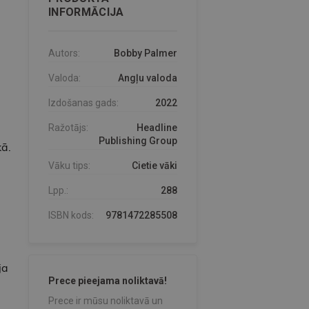
INFORMĀCIJA
Autors:
Bobby Palmer
Valoda:
Angļu valoda
Izdošanas gads:
2022
Ražotājs:
Headline
Publishing Group
kā.
Vāku tips:
Cietie vāki
Lpp.:
288
ISBN kods:
9781472285508
ja
Prece pieejama noliktavā!
Prece ir mūsu noliktavā un