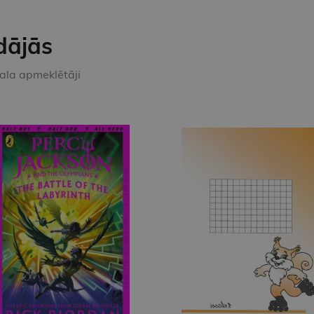
dājās
kala apmeklētāji