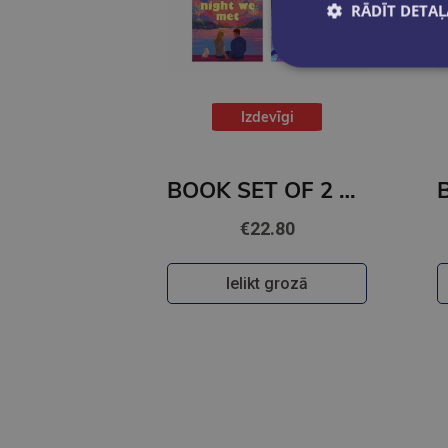
RĀDĪT DETAĻ
Izdevīgi
BOOK SET OF 2 Titles: The Night We Met + Two Can Play
€22.80
Ielikt grozā