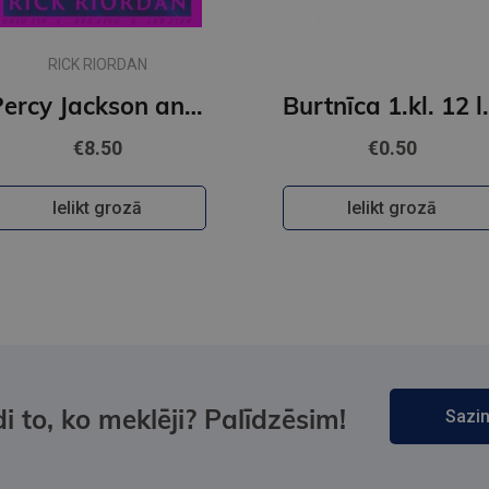
RICK RIORDAN
Percy Jackson and The Olympians #4: The Battle of the Labyrinth
Burtnīca 1.k
€8.50
€0.50
Ielikt grozā
Ielikt grozā
i to, ko meklēji? Palīdzēsim!
Sazin