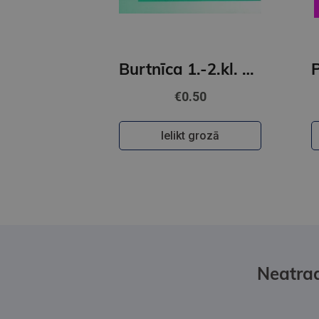
Burtnīca 1.-2.kl. 12 lapas līniju
€0.50
Ielikt grozā
Neatrad