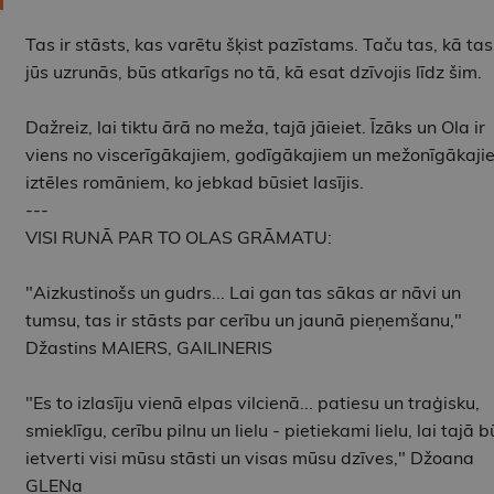
Tas ir stāsts, kas varētu šķist pazīstams. Taču tas, kā tas
jūs uzrunās, būs atkarīgs no tā, kā esat dzīvojis līdz šim.
Dažreiz, lai tiktu ārā no meža, tajā jāieiet. Īzāks un Ola ir
viens no viscerīgākajiem, godīgākajiem un mežonīgākaji
iztēles romāniem, ko jebkad būsiet lasījis.
---
VISI RUNĀ PAR TO OLAS GRĀMATU:
"Aizkustinošs un gudrs... Lai gan tas sākas ar nāvi un
tumsu, tas ir stāsts par cerību un jaunā pieņemšanu,"
Džastins MAIERS, GAILINERIS
"Es to izlasīju vienā elpas vilcienā... patiesu un traģisku,
smieklīgu, cerību pilnu un lielu - pietiekami lielu, lai tajā b
ietverti visi mūsu stāsti un visas mūsu dzīves," Džoana
GLENa