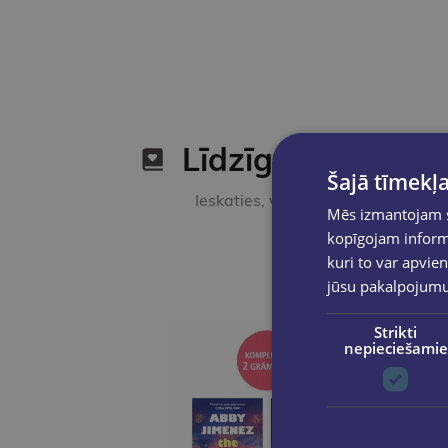
Līdzīgas preces
Šajā tīmekļa
Ieskaties, varbūt noder
Mēs izmantojam sī
kopīgojam informā
kuri to var apvien
jūsu pakalpojum
Strikti
nepieciešamie