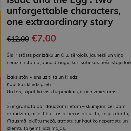
unforgettable characters,
one extraordinary story
€7.00
€12.00
Šis ir stāsts par Īzāku un Olu, sērojošu jaunekli un viņa
neaizmirstamo jauno draugu, kuri satiekas tieši īstajā lai
Īzaks stāv viens uz tilta un kliedz.
Kaut kas kliedz pretī.
Un tas, tāpat kā viss turpmākais, ir neaizmirstams.
Šī ir grāmata par daudzām lietām – skumjām, cerībām,
draudzību, mīlestību. Tas attiecas arī uz to, ko jūs darītu, 
rītausmā iekļūtu mežā, atrastu tur kaut ko neparastu un
izlemtu to ņemt līdzi mājās.