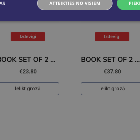
AS
ATTEIKTIES NO VISIEM
PIEK
Izdevīgi
Izdevīgi
BOOK SET OF 2 Titles: It Ends With Us + It Starts with Us
BOOK SET OF 2 Titles: Alchemy of Secrets + Wild Reverence
€23.80
€37.80
Ielikt grozā
Ielikt grozā