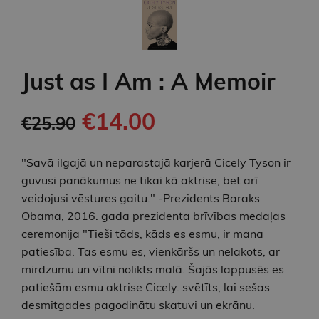
Just as I Am : A Memoir
€14.00
€25.90
"Savā ilgajā un neparastajā karjerā Cicely Tyson ir
guvusi panākumus ne tikai kā aktrise, bet arī
veidojusi vēstures gaitu." -Prezidents Baraks
Obama, 2016. gada prezidenta brīvības medaļas
ceremonija "Tieši tāds, kāds es esmu, ir mana
patiesība. Tas esmu es, vienkāršs un nelakots, ar
mirdzumu un vītni nolikts malā. Šajās lappusēs es
patiešām esmu aktrise Cicely. svētīts, lai sešas
desmitgades pagodinātu skatuvi un ekrānu.