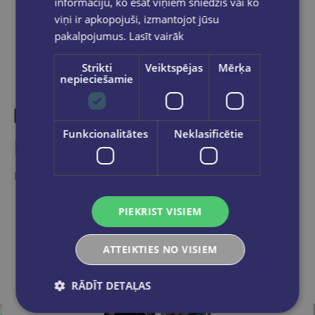
informāciju, ko esat viņiem sniedzis vai ko
viņi ir apkopojuši, izmantojot jūsu
pakalpojumus.
Lasīt vairāk
Strikti
Veiktspējas
Mērķa
nepieciešamie
Funkcionalitātes
Neklasificētie
Līdzīgas preces
Ieskaties, varbūt noder
PIEKRIST VISIEM
ATTEIKTIES NO VISIEM
RĀDĪT DETAĻAS