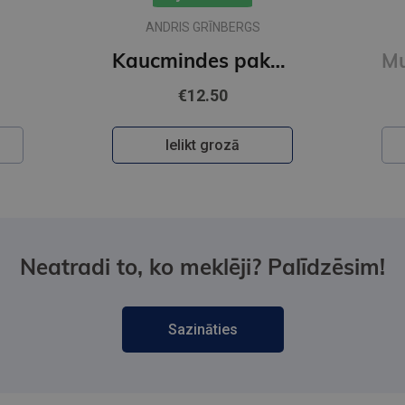
ANDRIS GRĪNBERGS
Kaucmindes pakavs
€12.50
Ielikt grozā
Neatradi to, ko meklēji? Palīdzēsim!
Sazināties