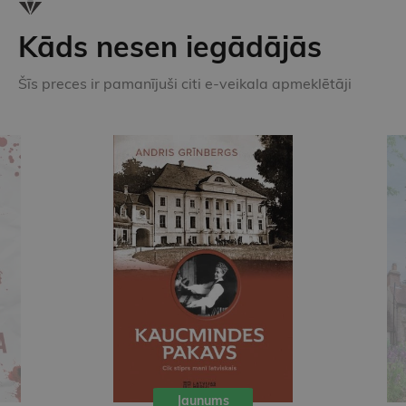
Kāds nesen iegādājās
Šīs preces ir pamanījuši citi e-veikala apmeklētāji
Jaunums