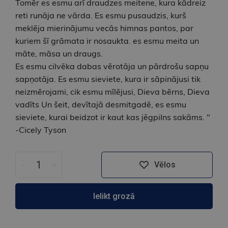
Tomēr es esmu arī draudzes meitene, kura kādreiz
reti runāja ne vārda. Es esmu pusaudzis, kurš
meklēja mierinājumu vecās himnas pantos, par
kuriem šī grāmata ir nosaukta. es esmu meita un
māte, māsa un draugs.
Es esmu cilvēka dabas vērotāja un pārdrošu sapņu
sapņotāja. Es esmu sieviete, kura ir sāpinājusi tik
neizmērojami, cik esmu mīlējusi, Dieva bērns, Dieva
vadīts Un šeit, devītajā desmitgadē, es esmu
sieviete, kurai beidzot ir kaut kas jēgpilns sakāms. "
-Cicely Tyson
-
+
Vēlos
Ielikt grozā