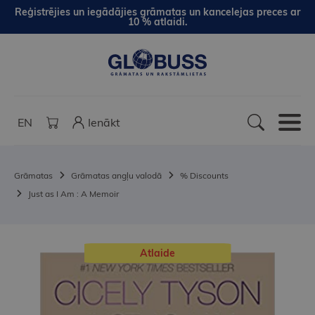
Reģistrējies un iegādājies grāmatas un kancelejas preces ar
10 % atlaidi.
EN
Ienākt
Grāmatas
Grāmatas angļu valodā
% Discounts
Just as I Am : A Memoir
Atlaide