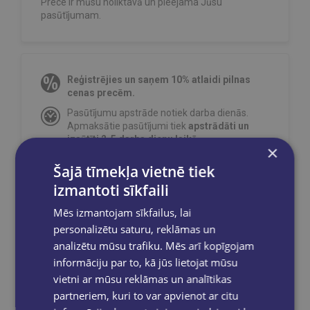
Prece ir mūsu noliktavā un pieejama Jūsu
pasūtījumam.
Reģistrējies un saņem 10% atlaidi pilnas
cenas precēm.
Pasūtījumu apstrāde notiek darba dienās.
Apmaksātie pasūtījumi tiek
apstrādāti un
izsūtīti 2-5 darba dienu laikā.
×
Bezmaksas piegāde
uz OMNIVA
Šajā tīmekļa vietnē tiek
pakomātiem Latvijā
pasūtījumiem no €40.00.
izmantoti sīkfaili
Bezmaksas piegāde jebkurā GLOBUSS
grāmatnīcā 1-5 darba dienu laikā, kad
Mēs izmantojam sīkfailus, lai
pasūtījums būs gatavs saņemšanai, saņemsi
personalizētu saturu, reklāmas un
e-pastu un/ vai SMS.
analizētu mūsu trafiku. Mēs arī kopīgojam
informāciju par to, kā jūs lietojat mūsu
vietni ar mūsu reklāmas un analītikas
partneriem, kuri to var apvienot ar citu
Dalies sociālajos tīklos: