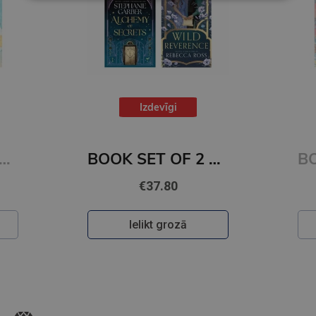
Izdevīgi
ET OF 2 Titles: It Ends With Us + It Starts with Us
BOOK SET OF 2 Titles: Alchemy of Secrets + Wild Reverence
€37.80
Ielikt grozā