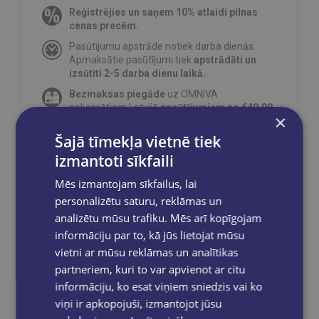
Reģistrējies un saņem 10% atlaidi pilnas
cenas precēm.
Pasūtījumu apstrāde notiek darba dienās.
Apmaksātie pasūtījumi tiek
apstrādāti un
izsūtīti 2-5 darba dienu laikā.
Bezmaksas piegāde
uz OMNIVA
pakomātiem Latvijā
pasūtījumiem no €40.00.
×
Bezmaksas piegāde jebkurā GLOBUSS
Šajā tīmekļa vietnē tiek
grāmatnīcā 1-5 darba dienu laikā, kad
pasūtījums būs gatavs saņemšanai, saņemsi
izmantoti sīkfaili
e-pastu un/ vai SMS.
Mēs izmantojam sīkfailus, lai
personalizētu saturu, reklāmas un
analizētu mūsu trafiku. Mēs arī kopīgojam
informāciju par to, kā jūs lietojat mūsu
Dalies sociālajos tīklos:
vietni ar mūsu reklāmas un analītikas
partneriem, kuri to var apvienot ar citu
informāciju, ko esat viņiem sniedzis vai ko
viņi ir apkopojuši, izmantojot jūsu