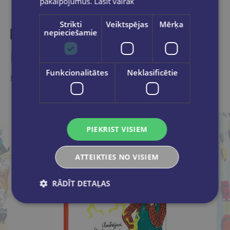
pakalpojumus.
Lasīt vairāk
Strikti
Veiktspējas
Mērķa
nepieciešamie
Līdzīgas preces
Funkcionalitātes
Neklasificētie
Ieskaties, varbūt noder
PIEKRIST VISIEM
ATTEIKTIES NO VISIEM
RĀDĪT DETAĻAS