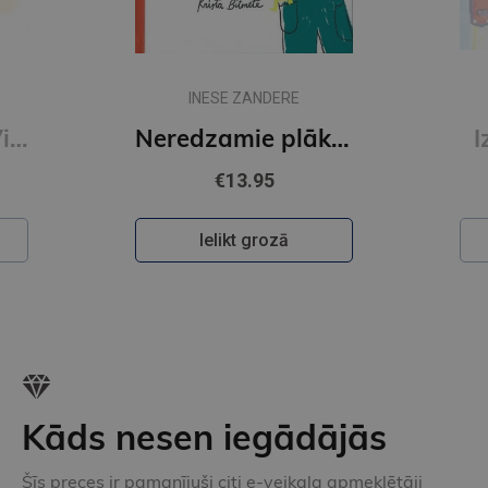
INESE ZANDERE
Es gribu sunīti. Vienalga kādu
Neredzamie plāksterīši
I
€13.95
Ielikt grozā
Kāds nesen iegādājās
Šīs preces ir pamanījuši citi e-veikala apmeklētāji