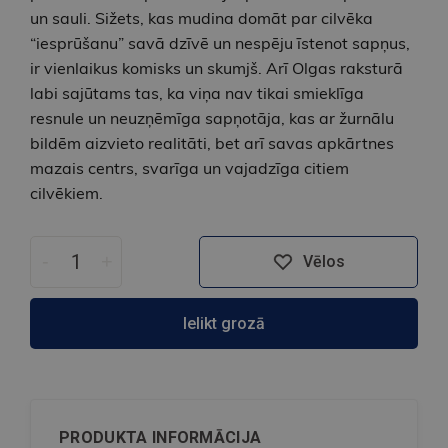
un sauli. Sižets, kas mudina domāt par cilvēka
“iesprūšanu” savā dzīvē un nespēju īstenot sapņus,
ir vienlaikus komisks un skumjš. Arī Olgas raksturā
labi sajūtams tas, ka viņa nav tikai smieklīga
resnule un neuzņēmīga sapņotāja, kas ar žurnālu
bildēm aizvieto realitāti, bet arī savas apkārtnes
mazais centrs, svarīga un vajadzīga citiem
cilvēkiem.
-
+
Vēlos
Ielikt grozā
PRODUKTA INFORMĀCIJA