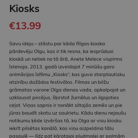
Kiosks
€13.99
Savu ideju – stāstu par kāda Rīgas kioska
pārdevēju Olgu, kas ir tik resna, ka iesprūdusi
kioskā un netiek no tā ārā, Anete Melece vispirms
īstenoja, 2013. gadā izveidojot 7 minūšu garo
animācijas īsfilmu „Kiosks“, kas guva starptautisku
atzinību dažādos festivālos. Filmas un bilžu
grāmatas varone Olga dienas vada, apkalpojot un
uzklausot pircējus, šķirstot žurnālus un ilgojoties
ceļot. Viņas sapnis ir nonākt siltajās zemēs un pie
jūras baudīt skatu uz saulrietu. Kādu dienu nejaušu
notikumu ķēde izvēršas tā, ka Olga ar visu kiosku
iekrīt pilsētas kanālā, kas viņu aizpeldina tālu
pasaulē — līdz pat kārotajai pludmalei ar palmām