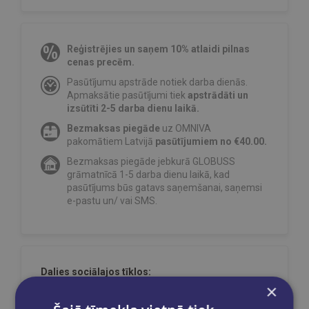
Reģistrējies un saņem 10% atlaidi pilnas
cenas precēm.
Pasūtījumu apstrāde notiek darba dienās.
Apmaksātie pasūtījumi tiek
apstrādāti un
izsūtīti 2-5 darba dienu laikā.
Bezmaksas piegāde
uz OMNIVA
pakomātiem Latvijā
pasūtījumiem no €40.00.
Bezmaksas piegāde jebkurā GLOBUSS
grāmatnīcā 1-5 darba dienu laikā, kad
pasūtījums būs gatavs saņemšanai, saņemsi
e-pastu un/ vai SMS.
Dalies sociālajos tīklos:
×