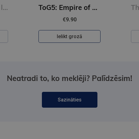
Burtnīca 1.kl. 12 lapas lielrūtiņu
ToG5: Empire of Storms: From the best-selling author of A Court of Thorns and Roses
€9.90
Ielikt grozā
Neatradi to, ko meklēji? Palīdzēsim!
Sazināties