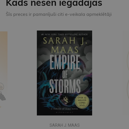
Kāds nesen iegādājās
Šīs preces ir pamanījuši citi e-veikala apmeklētāji
SARAH J. MAAS