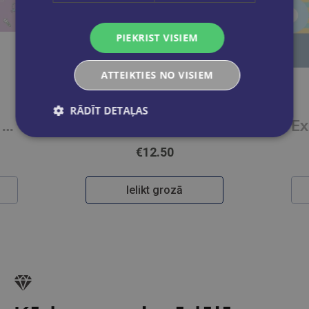
PIEKRIST VISIEM
ATTEIKTIES NO VISIEM
RĀDĪT DETAĻAS
Le francais pour tous / French for everyone. La prononciation du francais (A1/A2) Livre + Audio
Le francais pour tous / French for everyone. Le vocabulaire par les jeux (A1/A2) Livre + Audio
€12.50
Ielikt grozā