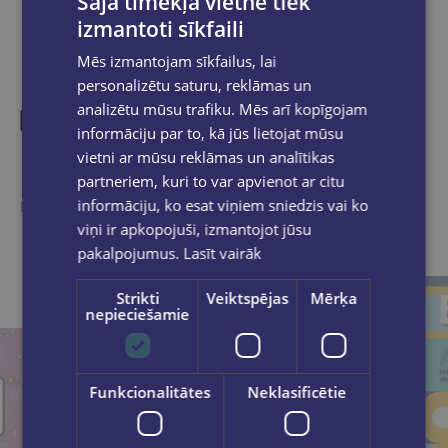
Šajā tīmekļa vietnē tiek
izmantoti sīkfaili
Mēs izmantojam sīkfailus, lai
personalizētu saturu, reklāmas un
analizētu mūsu trafiku. Mēs arī kopīgojam
informāciju par to, kā jūs lietojat mūsu
Līdzīgas preces
vietni ar mūsu reklāmas un analītikas
partneriem, kuri to var apvienot ar citu
informāciju, ko esat viņiem sniedzis vai ko
Ieskaties, varbūt noder
viņi ir apkopojuši, izmantojot jūsu
pakalpojumus.
Lasīt vairāk
Strikti
Veiktspējas
Mērķa
nepieciešamie
Funkcionalitātes
Neklasificētie