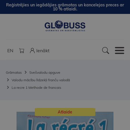
Reģistrējies un iegādājies grāmatas un kancelejas preces ar
10 % atlaidi.
EN
Ienākt
Grāmatas
Svešvalodu apguve
Valodu mācību līdzekļi franču valodā
La recre 1 Methode de francais
Atlaide