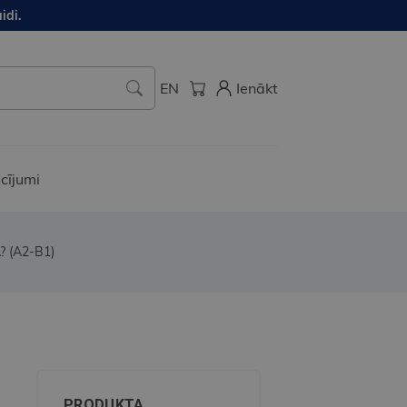
idi.
EN
Ienākt
cījumi
? (A2-B1)
PRODUKTA