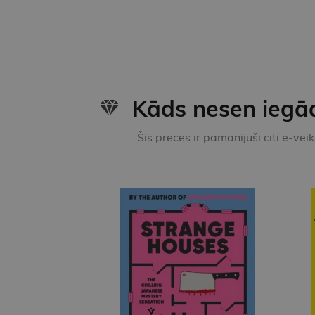
Kāds nesen iegā
Šīs preces ir pamanījuši citi e-vei