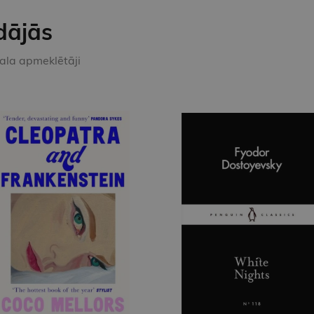
dājās
kala apmeklētāji