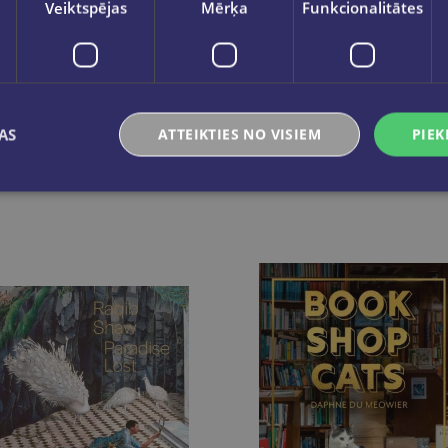
Veiktspējas
Mērķa
Funkcionalitātes
AS
ATTEIKTIES NO VISIEM
PIEK