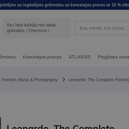
istrējies un iegādājies grāmatas un kancelejas preces ar 10 % atla
Bez laba lasītāja nav labas
grāmatas. / Emersons /
āmatas
Kancelejas preces
ATLAIDES
Piegādes nosa
, Fashion, Music & Photography
Leonardo. The Complete Paintin
Leonardo. The Complete