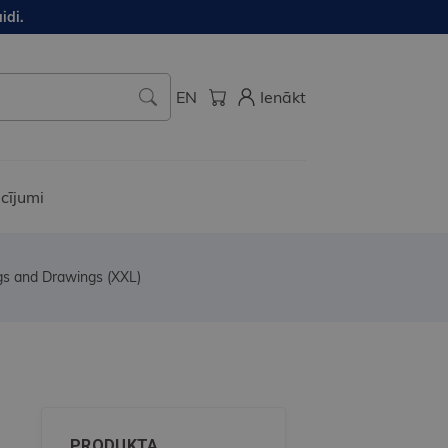
idi.
EN
Ienākt
cījumi
gs and Drawings (XXL)
PRODUKTA