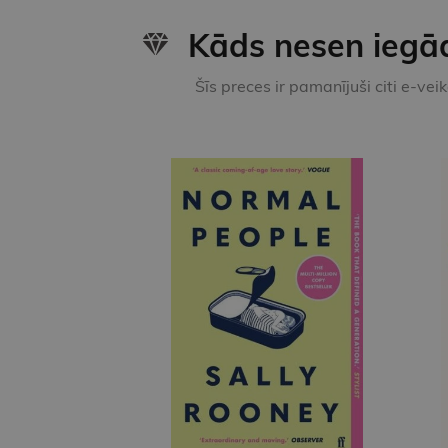
Kāds nesen iegā
Šīs preces ir pamanījuši citi e-vei