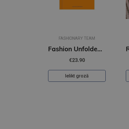
FASHIONARY TEAM
Fashion Unfolded: Pop-Up Louis Vuitton
€23.90
Ielikt grozā