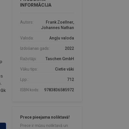
INFORMĀCIJA
Autors:
Frank Zoellner,
Johannes Nathan
Valoda:
Angļu valoda
Izdošanas gads:
2022
Ražotājs:
Taschen GmbH
p
Vāku tips:
Cietie vāki
as
Lpp.:
712
.
rāk
ISBN kods:
9783836585972
Prece pieejama noliktavā!
Prece ir mūsu noliktavā un