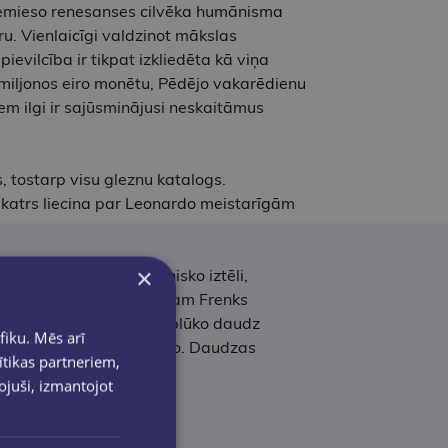
 iemieso renesanses cilvēka humānisma
ru. Vienlaicīgi valdzinot mākslas
ievilcība ir tikpat izkliedēta kā viņa
s miljonos eiro monētu, Pēdējo vakarēdienu
m ilgi ir sajūsminājusi neskaitāmus
 tostarp visu gleznu katalogs.
, katrs liecina par Leonardo meistarīgām
×
oto un tālredzīgo tehnisko iztēli,
tembru. Jaunajam izdevumam Frenks
do daiļradi un kritiski aplūko daudz
fiku. Mēs arī
 400 miljonu apmērā. eiro. Daudzas
ītikas partneriem,
pojuši, izmantojot