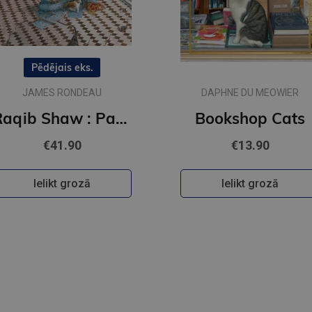
Pēdējais eks.
JAMES RONDEAU
DAPHNE DU MEOWIER
Raqib Shaw : Paradise Lost
Bookshop Cats
€41.90
€13.90
Ielikt grozā
Ielikt grozā