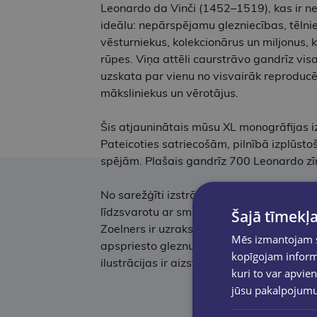
Leonardo da Vinči (1452–1519), kas ir n
ideālu: nepārspējamu glezniecības, tēlnie
vēsturniekus, kolekcionārus un miljonus, k
rūpes. Viņa attēli caurstrāvo gandrīz vis
uzskata par vienu no visvairāk reproduc
māksliniekus un vērotājus.
Šis atjauninātais mūsu XL monogrāfijas 
Pateicoties satriecošām, pilnībā izplūst
spējām. Plašais gandrīz 700 Leonardo zī
No sarežģīti izstrādātu mašīnu diagrammā
līdzsvarotu ar smalku un uztverošu roku,
Šajā tīmekļa
Zoelners ir uzrakstījis jaunu priekšvārdu
Mēs izmantojam sī
apspriesto gleznu Kristus kā Salvator Mu
kopīgojam informā
ilustrācijas ir aizstātas ar jaunām fotogr
kuri to var apvien
jūsu pakalpojum