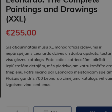
Paintings and Drawings
(XXL)
€255.00
Šis atjauninātais mūsu XL monogrāfijas izdevums ir
nepārspējams Leonardo dzīves un darba apskats, tostar
visu gleznu katalogs. Pateicoties satriecošām, pilnībā
izplūstošām detaļām, mēs piedzīvojam katru izmērīto ot
triepienu, katrs liecina par Leonardo meistarīgām spējām
Plašais gandrīz 700 Leonardo zīmējumu katalogs vēl vai
izgaismo viņa centienus.