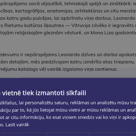
epārspējams savā atjautībā, tehniskajā spējā un zinātkārē,
cības, kartogrāfijas, anatomijas, arhitektūras un citu meista
as katru gadu pulcējas, lai apbrīnotu viņa darbus, Leonardo p
as Rietumu kultūras šķautnes — Vitruvija cilvēks ir iegravēt
ētajām reliģiskajām gleznām vēsturē, un Mona Liza gadsimtie
izdevums ir nepārspējams Leonardo dzīves un darba apskats,
ošām detaļām, mēs piedzīvojam katru izmērīto otas triepienu
mējumu katalogs vēl vairāk izgaismo viņa centienus.
m līdz resnu zīdaiņu portretiem tie atspoguļo viņa neierobež
 kas spēj atveidot ikdienas mirkļus ar kustīgu emocionālu 
 vietnē tiek izmantoti sīkfaili
, kurā viņš aplūko jaunākos zinātniskos atklājumus par Leonar
kfailus, lai personalizētu saturu, reklāmas un analizētu mūsu tra
ndi, kas tika pārdota izsolē par rekordlielu summu aptuveni
ciju par to, kā jūs lietojat mūsu vietni ar mūsu reklāmas un anal
āfijām.
ot ar citu informāciju, ko esat viņiem sniedzis vai ko viņi ir apko
us.
Lasīt vairāk