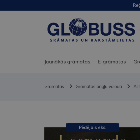
Reģ
Jaunākās grāmatas
E-grāmatas
Gr
Grāmatas
Grāmatas angļu valodā
Art
Pēdējais eks.