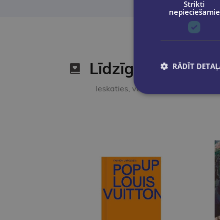
Strikti
nepieciešamie
Līdzīgas preces
RĀDĪT DETAĻ
Ieskaties, varbūt noder