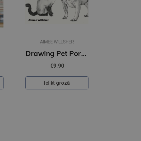
AIMEE WILLSHER
Drawing Pet Portraits : A Step-by-Step Guide to Drawing Your Animals
€9.90
Ielikt grozā