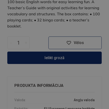
100 basic English words for easy learning fun. A
Teacher’s Guide with original activities for learning
vocabulary and structures. The box contains: • 100
playing cards; • 32 bingo cards; • a teacher’s
booklet.
-
+
Vēlos
Ielikt grozā
PRODUKTA INFORMĀCIJA
Valoda:
Angļu valoda
Ražotājs:
ELI European Language Institute