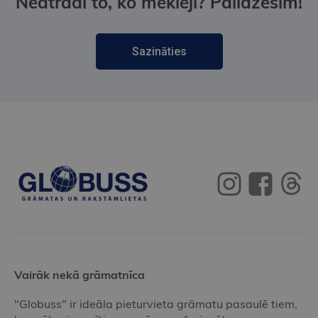
Neatradi to, ko meklēji? Palīdzēsim!
Sazināties
Vairāk nekā grāmatnīca
"Globuss" ir ideāla pieturvieta grāmatu pasaulē tiem,