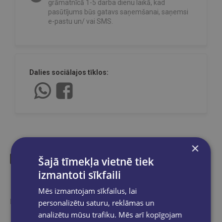
grāmatnīcā 1-5 darba dienu laikā, kad
pasūtījums būs gatavs saņemšanai, saņemsi
e-pastu un/ vai SMS.
Dalies sociālajos tīklos:
×
Šajā tīmekļa vietnē tiek
izmantoti sīkfaili
Līdzīgas preces
Mēs izmantojam sīkfailus, lai
Ieskaties, varbūt noder
personalizētu saturu, reklāmas un
analizētu mūsu trafiku. Mēs arī kopīgojam