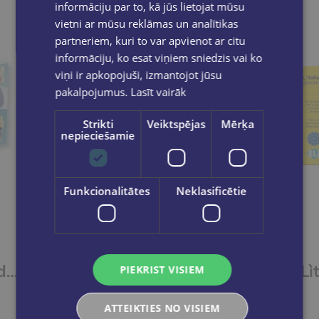
informāciju par to, kā jūs lietojat mūsu
vietni ar mūsu reklāmas un analītikas
partneriem, kuri to var apvienot ar citu
informāciju, ko esat viņiem sniedzis vai ko
viņi ir apkopojuši, izmantojot jūsu
pakalpojumus.
Lasīt vairāk
Strikti
Veiktspējas
Mērķa
nepieciešamie
Funkcionalitātes
Neklasificētie
L`italiano giocando- Il gioco delle emozioni (A2-B1)
Let's play in English - Five-Card Stories (A2-B1)
PIEKRIST VISIEM
€18.90
ATTEIKTIES NO VISIEM