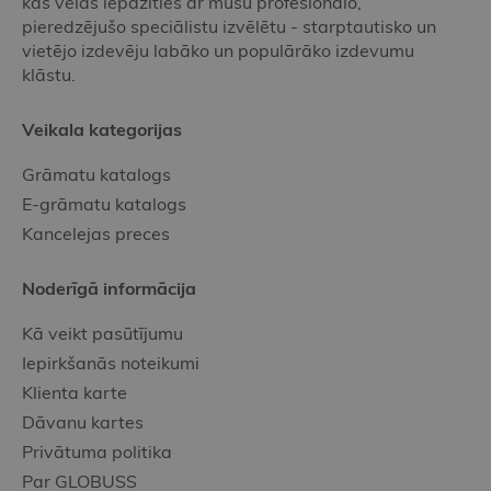
kas vēlas iepazīties ar mūsu profesionālo,
pieredzējušo speciālistu izvēlētu - starptautisko un
vietējo izdevēju labāko un populārāko izdevumu
klāstu.
Veikala kategorijas
Grāmatu katalogs
E-grāmatu katalogs
Kancelejas preces
Noderīgā informācija
Kā veikt pasūtījumu
Iepirkšanās noteikumi
Klienta karte
Dāvanu kartes
Privātuma politika
Par GLOBUSS