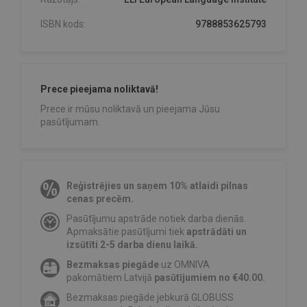
ISBN kods:
9788853625793
Prece pieejama noliktavā!
Prece ir mūsu noliktavā un pieejama Jūsu
pasūtījumam.
Reģistrējies un saņem 10% atlaidi pilnas
cenas precēm.
Pasūtījumu apstrāde notiek darba dienās.
Apmaksātie pasūtījumi tiek
apstrādāti un
izsūtīti 2-5 darba dienu laikā.
Bezmaksas piegāde
uz OMNIVA
pakomātiem Latvijā
pasūtījumiem no €40.00.
Bezmaksas piegāde jebkurā GLOBUSS