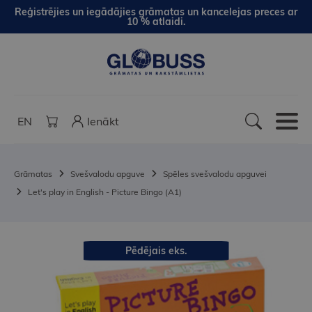
Reģistrējies un iegādājies grāmatas un kancelejas preces ar
10 % atlaidi.
EN
Ienākt
Grāmatas
Svešvalodu apguve
Spēles svešvalodu apguvei
Let's play in English - Picture Bingo (A1)
Pēdējais eks.