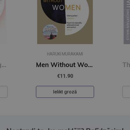
HARUKI MURAKAMI
First Person Singular : mind-bending new collection of short stories
Men Without Women
€11.90
Ielikt grozā