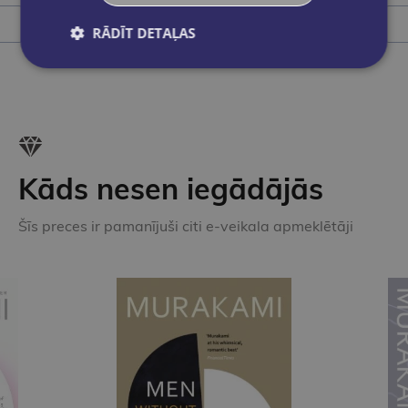
Ielikt grozā
RĀDĪT DETAĻAS
Kāds nesen iegādājās
Šīs preces ir pamanījuši citi e-veikala apmeklētāji