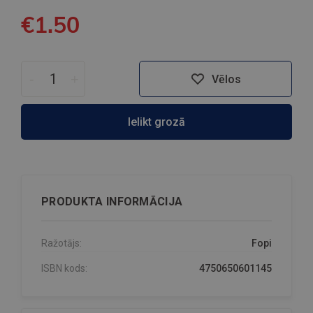
€1.50
-
+
Vēlos
Ielikt grozā
PRODUKTA INFORMĀCIJA
Ražotājs:
Fopi
ISBN kods:
4750650601145