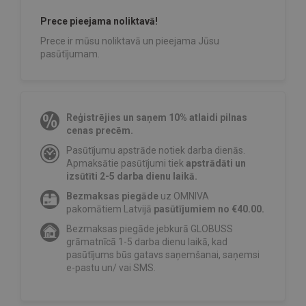
Prece pieejama noliktavā!
Prece ir mūsu noliktavā un pieejama Jūsu
pasūtījumam.
Reģistrējies un saņem 10% atlaidi pilnas
cenas precēm.
Pasūtījumu apstrāde notiek darba dienās.
Apmaksātie pasūtījumi tiek
apstrādāti un
izsūtīti 2-5 darba dienu laikā.
Bezmaksas piegāde
uz OMNIVA
pakomātiem Latvijā
pasūtījumiem no €40.00.
Bezmaksas piegāde jebkurā GLOBUSS
grāmatnīcā 1-5 darba dienu laikā, kad
pasūtījums būs gatavs saņemšanai, saņemsi
e-pastu un/ vai SMS.