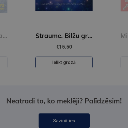
Trīs izbēgušas kapibaras
Straume. Bilžu grāmata
€15.50
Ielikt grozā
Neatradi to, ko meklēji? Palīdzēsim!
Sazināties