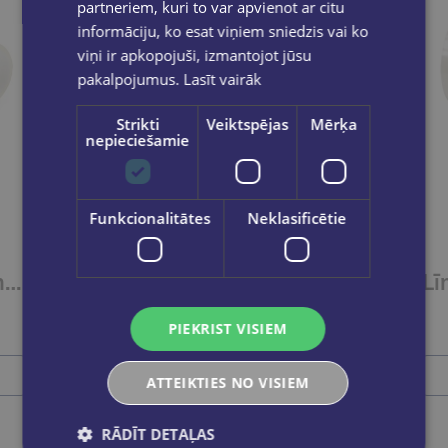
partneriem, kuri to var apvienot ar citu
informāciju, ko esat viņiem sniedzis vai ko
viņi ir apkopojuši, izmantojot jūsu
pakalpojumus.
Lasīt vairāk
Strikti
Veiktspējas
Mērķa
nepieciešamie
Funkcionalitātes
Neklasificētie
Līmlente 10x19mm. Caurspīdīga
Līme - rolleris Mini 6mm, 8 metri
€3.95
PIEKRIST VISIEM
Ielikt grozā
ATTEIKTIES NO VISIEM
RĀDĪT DETAĻAS