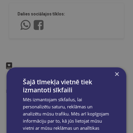
Dalies sociālajos tīklos:
×
Līdzīgas preces
Šajā tīmekļa vietnē tiek
izmantoti sīkfaili
Ieskaties, varbūt noder
Mēs izmantojam sīkfailus, lai
personalizētu saturu, reklāmas un
analizētu mūsu trafiku. Mēs arī kopīgojam
informāciju par to, kā jūs lietojat mūsu
vietni ar mūsu reklāmas un analītikas