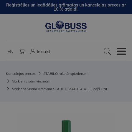
Reģistrējies un iegādājies grāmatas un kancelejas preces ar
10 % atlaidi.
EN
Ienākt
Kancelejas preces
STABILO rakstāmpiederumi
Marķieri visām virsmām
Marķieris visām virsmām STABILO MARK-4-ALL | Zaļš GNP