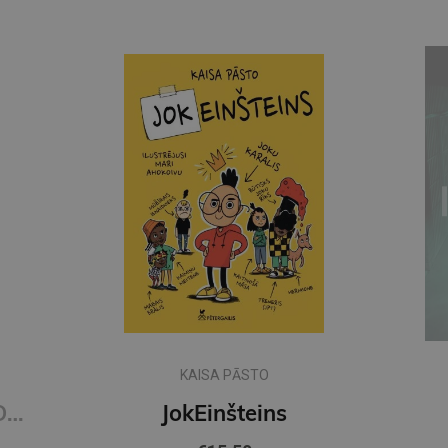
KAISA PĀSTO
Grāmatzīme GLOBUSS - Ruds kaķis
JokEinšteins