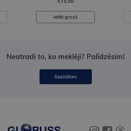
€15.50
Ielikt grozā
Neatradi to, ko meklēji? Palīdzēsim!
Sazināties