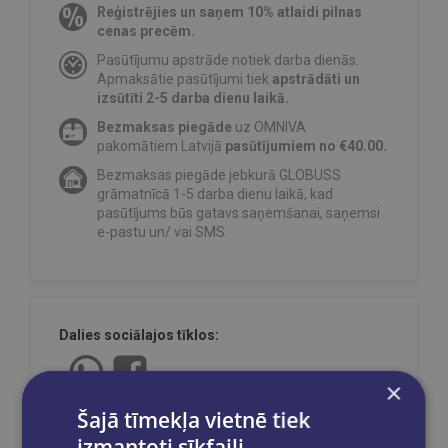
Reģistrējies un saņem 10% atlaidi pilnas
cenas precēm.
Pasūtījumu apstrāde notiek darba dienās.
Apmaksātie pasūtījumi tiek
apstrādāti un
izsūtīti 2-5 darba dienu laikā.
Bezmaksas piegāde
uz OMNIVA
pakomātiem Latvijā
pasūtījumiem no €40.00.
Bezmaksas piegāde jebkurā GLOBUSS
grāmatnīcā 1-5 darba dienu laikā, kad
pasūtījums būs gatavs saņemšanai, saņemsi
e-pastu un/ vai SMS.
Dalies sociālajos tīklos:
×
Šajā tīmekļa vietnē tiek
izmantoti sīkfaili