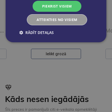
PIEKRIST VISIEM
ATTEIKTIES NO VISIEM
ķieris visām virsmām STABILO WRITE-4ALL | M | Zils GNP
Marķieris visām virsmām STABILO WRITE-4ALL | M | Sarkans
RĀDĪT DETAĻAS
€1.80
Ielikt grozā
Kāds nesen iegādājās
Šīs preces ir pamanījuši citi e-veikala apmeklētāji