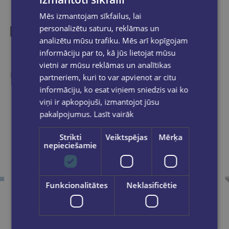
Mēs izmantojam sīkfailus, lai
personalizētu saturu, reklāmas un
analizētu mūsu trafiku. Mēs arī kopīgojam
Līdzīgas preces
informāciju par to, kā jūs lietojat mūsu
vietni ar mūsu reklāmas un analītikas
Ieskaties, varbūt noder
partneriem, kuri to var apvienot ar citu
informāciju, ko esat viņiem sniedzis vai ko
viņi ir apkopojuši, izmantojot jūsu
pakalpojumus.
Lasīt vairāk
Strikti
Veiktspējas
Mērķa
nepieciešamie
Funkcionalitātes
Neklasificētie