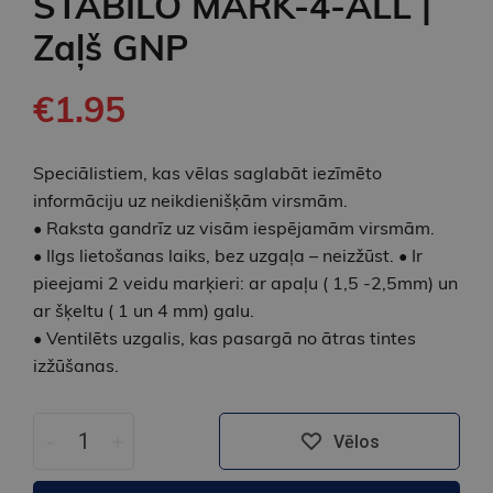
STABILO MARK-4-ALL |
Zaļš GNP
€1.95
Speciālistiem, kas vēlas saglabāt iezīmēto
informāciju uz neikdienišķām virsmām.
• Raksta gandrīz uz visām iespējamām virsmām.
• Ilgs lietošanas laiks, bez uzgaļa – neizžūst. • Ir
pieejami 2 veidu marķieri: ar apaļu ( 1,5 -2,5mm) un
ar šķeltu ( 1 un 4 mm) galu.
• Ventilēts uzgalis, kas pasargā no ātras tintes
izžūšanas.
-
+
Vēlos