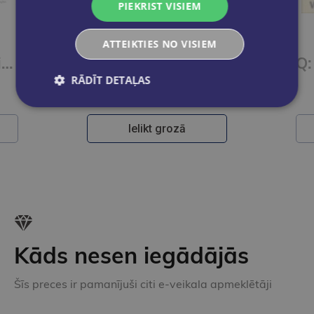
PIEKRIST VISIEM
Pēdējais eks.
ATTEIKTIES NO VISIEM
iSucceed in English 3 SBk + Online Practice + eBook
iSucceed in English 2 SBk + Online Practice + eBook
RĀDĪT DETAĻAS
€23.00
Ielikt grozā
Kāds nesen iegādājās
Šīs preces ir pamanījuši citi e-veikala apmeklētāji