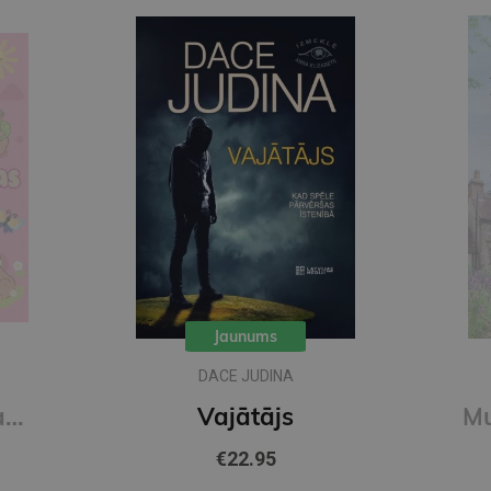
Jaunums
DACE JUDINA
Mīlīgās kapibaras. Omulīga krāsošana. Relaksējoša krāsojamā grāmata
Vajātājs
€22.95