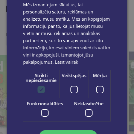
Mēs izmantojam sīkfailus, lai
personalizētu saturu, reklāmas un
analizētu mūsu trafiku. Mēs arī kopīgojam
Līdzīgas preces
informāciju par to, kā jūs lietojat mūsu
vietni ar mūsu reklāmas un analītikas
Ieskaties, varbūt noder
partneriem, kuri to var apvienot ar citu
informāciju, ko esat viņiem sniedzis vai ko
viņi ir apkopojuši, izmantojot jūsu
pakalpojumus.
Lasīt vairāk
Strikti
Veiktspējas
Mērķa
nepieciešamie
Funkcionalitātes
Neklasificētie