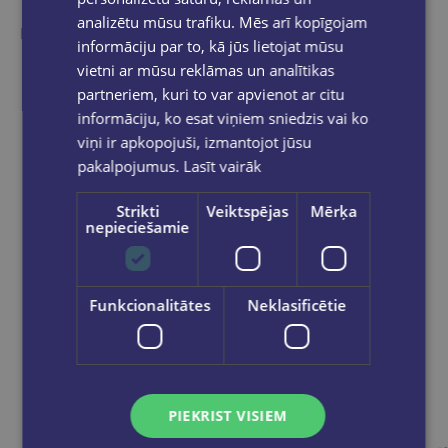
analizētu mūsu trafiku. Mēs arī kopīgojam
Ieskaties, varbūt noder
informāciju par to, kā jūs lietojat mūsu
vietni ar mūsu reklāmas un analītikas
partneriem, kuri to var apvienot ar citu
informāciju, ko esat viņiem sniedzis vai ko
viņi ir apkopojuši, izmantojot jūsu
pakalpojumus.
Lasīt vairāk
Strikti
Veiktspējas
Mērķa
nepieciešamie
Funkcionalitātes
Neklasificētie
PIEKRIST VISIEM