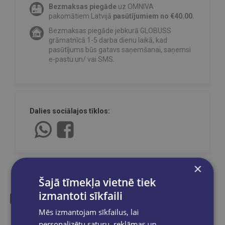
Bezmaksas piegāde
uz OMNIVA
pakomātiem Latvijā
pasūtījumiem no €40.00.
Bezmaksas piegāde jebkurā GLOBUSS
grāmatnīcā 1-5 darba dienu laikā, kad
pasūtījums būs gatavs saņemšanai, saņemsi
e-pastu un/ vai SMS.
Dalies sociālajos tīklos:
×
Šajā tīmekļa vietnē tiek
izmantoti sīkfaili
Mēs izmantojam sīkfailus, lai
Līdzīgas preces
personalizētu saturu, reklāmas un