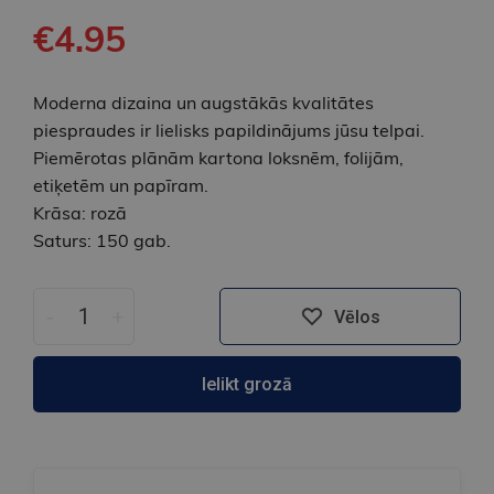
€4.95
Moderna dizaina un augstākās kvalitātes
piespraudes ir lielisks papildinājums jūsu telpai.
Piemērotas plānām kartona loksnēm, folijām,
etiķetēm un papīram.
Krāsa: rozā
Saturs: 150 gab.
-
+
Vēlos
Ielikt grozā