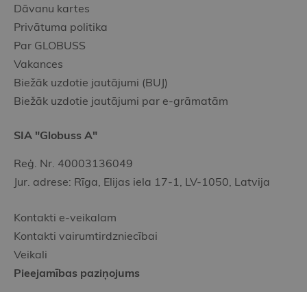
Dāvanu kartes
Privātuma politika
Par GLOBUSS
Vakances
Biežāk uzdotie jautājumi (BUJ)
Biežāk uzdotie jautājumi par e-grāmatām
SIA "Globuss A"
Reģ. Nr. 40003136049
Jur. adrese: Rīga, Elijas iela 17-1, LV-1050, Latvija
Kontakti e-veikalam
Kontakti vairumtirdzniecībai
Veikali
Pieejamības paziņojums