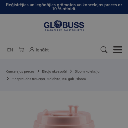
Reģistrējies un iegādājies grāmatas un kancelejas preces ar
10 % atlaidi.
EN
Ienākt
Kancelejas preces
Biroja aksesuāri
Bloom kolekcija
Piespraudes trauciņā, Melahīta,150 gab.,Bloom