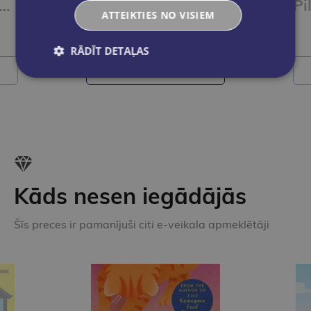
iedēji papīram 25mm,10gab., Bloom
Saspraudes krūzītē 150 gb.,Bloom
ATTEIKTIES NO VISIEM
€4.95
RĀDĪT DETAĻAS
Ielikt grozā
Kāds nesen iegādājās
Šīs preces ir pamanījuši citi e-veikala apmeklētāji