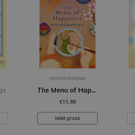
HISASHI KASHIWAI
gs
The Menu of Happiness
€11.90
Ielikt grozā