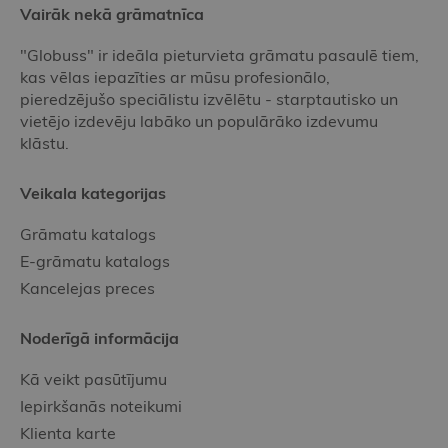
Vairāk nekā grāmatnīca
"Globuss" ir ideāla pieturvieta grāmatu pasaulē tiem,
kas vēlas iepazīties ar mūsu profesionālo,
pieredzējušo speciālistu izvēlētu - starptautisko un
vietējo izdevēju labāko un populārāko izdevumu
klāstu.
Veikala kategorijas
Grāmatu katalogs
E-grāmatu katalogs
Kancelejas preces
Noderīgā informācija
Kā veikt pasūtījumu
Iepirkšanās noteikumi
Klienta karte