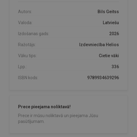
Autors:
Bils Geitss
Valoda:
Latviešu
Izdošanas gads:
2026
Ražotājs:
Izdevniecība Helios
Vāku tips:
Cietie vāki
Lpp.:
336
ISBN kods:
9789934639296
Prece pieejama noliktavā!
Prece ir mūsu noliktavā un pieejama Jūsu
pasūtījumam.