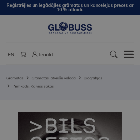
Reģistrējies un iegādājies grāmatas un kancelejas preces ar
10 % atlaidi.
EN
Ienākt
Grāmatas
Grāmatas latviešu valodā
Biogrāfijas
Pirmkods. Kā viss sākās