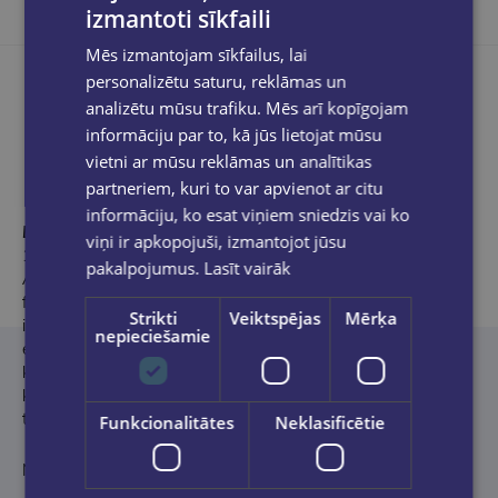
izmantoti sīkfaili
Mēs izmantojam sīkfailus, lai
personalizētu saturu, reklāmas un
analizētu mūsu trafiku. Mēs arī kopīgojam
informāciju par to, kā jūs lietojat mūsu
Produkta apraksts
vietni ar mūsu reklāmas un analītikas
partneriem, kuri to var apvienot ar citu
informāciju, ko esat viņiem sniedzis vai ko
BILS GEITSS
ir tehnoloģiju izstrādātājs, uzņēmējs un filantrops.
viņi ir apkopojuši, izmantojot jūsu
1975. gadā viņš kopā ar bērnības draugu Polu Alenu (
Paul
pakalpojumus.
Lasīt vairāk
Allen
) nodibināja uzņēmumu
Microsoft
. Mūsdienās viņš ir Geitsu
fonda valdes priekšsēdētājs. B. Geitss ir arī
Strikti
Veiktspējas
Mērķa
iniciatīvas
Breakthrough Energy
dibinātājs – tās mērķis ir tīrās
nepieciešamie
enerģijas un citu tehnoloģiju, kas saistītas ar klimatu,
komercializēšana. Viņš ir izveidojis arī uzņēmumu
TerraPower
,
kas investē inovatīvu kodoltehnoloģiju izstrādē. B. Geitsam ir
trīs bērni.
Funkcionalitātes
Neklasificētie
No angļu valodas tulkojusi Aiga Veckalne