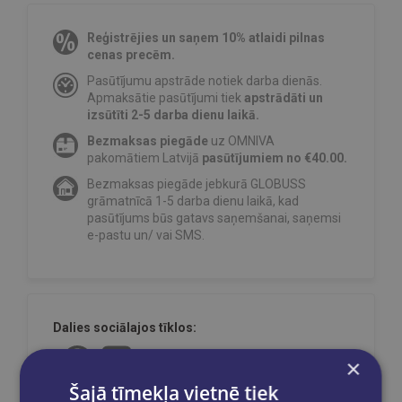
Reģistrējies un saņem 10% atlaidi pilnas
cenas precēm.
Pasūtījumu apstrāde notiek darba dienās.
Apmaksātie pasūtījumi tiek
apstrādāti un
izsūtīti 2-5 darba dienu laikā.
Bezmaksas piegāde
uz OMNIVA
pakomātiem Latvijā
pasūtījumiem no €40.00.
Bezmaksas piegāde jebkurā GLOBUSS
grāmatnīcā 1-5 darba dienu laikā, kad
pasūtījums būs gatavs saņemšanai, saņemsi
e-pastu un/ vai SMS.
Dalies sociālajos tīklos:
×
Šajā tīmekļa vietnē tiek