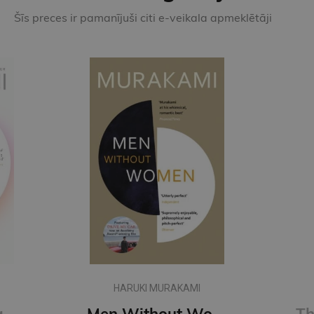
Šīs preces ir pamanījuši citi e-veikala apmeklētāji
HARUKI MURAKAMI
First Person Singular : mind-bending new collection of short stories
Men Without Women