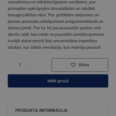
vecmāmiņu un mērķtiecīgajiem vecākiem, par
pirmajām spēcīgajām draudzībām un labākā
drauga pēkšņo nāvi. Par grūtībām iekļauties un
jaunas pasaules atklājumiem programmēšanā un
datoru jomā. Par to, kā jau pusaudža gados viņš
devās ceļā, kas veda no pusnakts piedzīvojumiem
tuvējā datorcentrā līdz universitātes kopmītņu
istabai, kur sākās revolūcija, kas mainīja pasauli.
-
+
Vēlos
Ielikt grozā
PRODUKTA INFORMĀCIJA