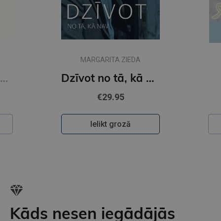
MARGARITA ZIEDA
Zvaigžņu ielas simfonija. Imants Kalniņš
Dzīvot no tā, kā nav. Kārlis Auškāps
€29.95
Ielikt grozā
Kāds nesen iegādājās