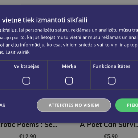
 vietnē tiek izmantoti sīkfaili
kfailus, lai personalizētu saturu, reklāmas un analizētu mūsu tra
ciju par to, kā jūs lietojat mūsu vietni ar mūsu reklāmas un anal
ot ar citu informāciju, ko esat viņiem sniedzis vai ko viņi ir apko
us.
Lasīt vairāk
Veiktspējas
Mērķa
Funkcionalitātes
Pēdējais eks.
AS
ATTEIKTIES NO VISIEM
PIEK
EDITED BY PETER
OSCAR WILDE
WASHINGTON
Erotic Poems : Selected Poems
A Poet Can Survive Everything Bu
€12.90
€5.90