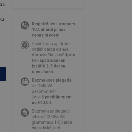
as,
ku
Reģistrējies un saņem
10% atlaidi pilnas
cenas precēm.
Pasūtījumu apstrāde
notiek darba dienās.
Apmaksātie pasūtījumi
tiek
apstrādāti un
izsūtīti 2-5 darba
dienu laikā.
Bezmaksas piegāde
uz OMNIVA
pakomātiem
Latvijā
pasūtījumiem
no €40.00.
Bezmaksas piegāde
jebkurā GLOBUSS
grāmatnīcā 1-5 darba
dienu laikā, kad