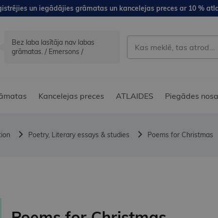
istrējies un iegādājies grāmatas un kancelejas preces ar 10 % atla
Bez laba lasītāja nav labas
grāmatas. / Emersons /
āmatas
Kancelejas preces
ATLAIDES
Piegādes nosa
tion
Poetry, Literary essays & studies
Poems for Christmas
Poems for Christmas