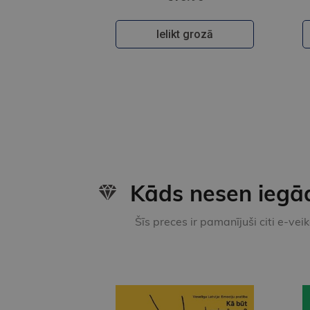
Ielikt grozā
Kāds nesen iegā
Šīs preces ir pamanījuši citi e-vei