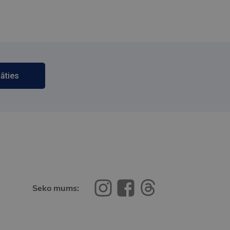
āties
Seko mums: