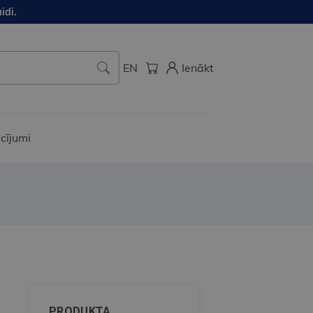
idi.
EN
Ienākt
cījumi
PRODUKTA