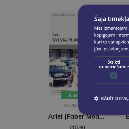
Šajā tīmekļa
Mēs izmantojam sī
kopīgojam informā
kuri to var apvien
jūsu pakalpojum
Strikti
nepieciešamie
Jaunums
RĀDĪT DETAĻ
SYLVIA PLATH
Ariel (Faber Modern Classics)
€15.90