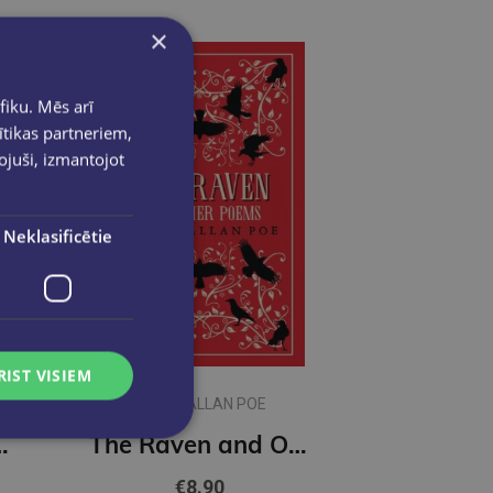
×
fiku. Mēs arī
ītikas partneriem,
pojuši, izmantojot
Neklasificētie
RIST VISIEM
EDGAR ALLAN POE
t a Misprint (Penguin Archive)
The Raven and Other Poems : Fully Annotated Edition (Alma Classics)
€8.90