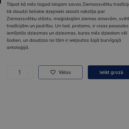
Tāpat kā mēs tagad lolojam savas Ziemassvētku tradīcij
tik daudzi lieliskie dzejnieki skaisti rakstīja par
Ziemassvētku stāstu, maģiskajām ziemas ainavām, svēt
tradīcijām un jautrību. Un tad, protams, ir visas pasaules
iemīļotās dziesmas un dziesmas, kuras mēs dziedam vēl
šodien, un daudzas no tām ir iekļautas šajā burvīgajā
antoloģijā.
-
+
Vēlos
Ielikt grozā