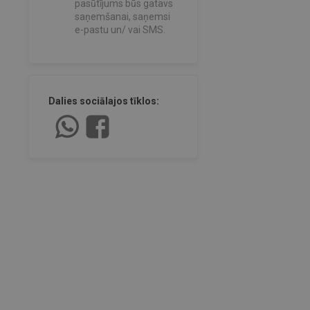
pasūtījums būs gatavs
saņemšanai, saņemsi
e-pastu un/ vai SMS.
Dalies sociālajos tīklos: