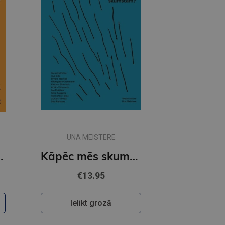
UNA MEISTERE
smojamies?
Kāpēc mēs skumstam?
€13.95
Ielikt grozā