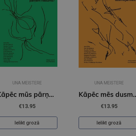
UNA MEISTERE
UNA MEISTERE
Kāpēc mūs pārņem riebums?
Kāpēc mēs du
€13.95
€13.95
Ielikt grozā
Ielikt grozā