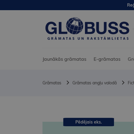
Reģ
Jaunākās grāmatas
E-grāmatas
Gr
Grāmatas
Grāmatas angļu valodā
Fic
Pēdējais eks.