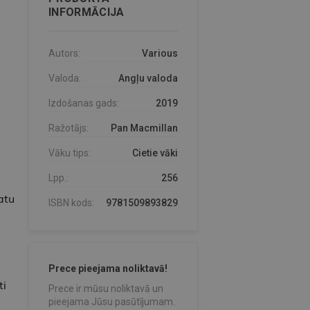
INFORMĀCIJA
Autors:
Various
Valoda:
Angļu valoda
Izdošanas gads:
2019
Ražotājs:
Pan Macmillan
Vāku tips:
Cietie vāki
Lpp.:
256
atu
ISBN kods:
9781509893829
Prece pieejama noliktavā!
ti
Prece ir mūsu noliktavā un
pieejama Jūsu pasūtījumam.