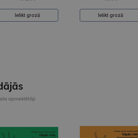
Ielikt grozā
Ielikt grozā
dājās
kala apmeklētāji