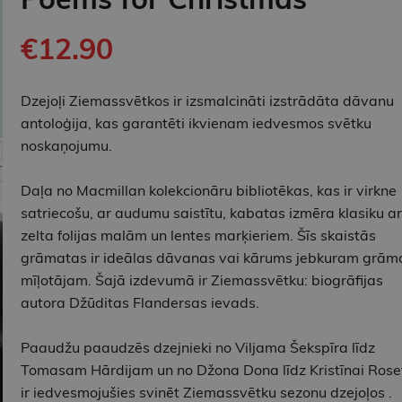
€12.90
Dzejoļi Ziemassvētkos ir izsmalcināti izstrādāta dāvanu
antoloģija, kas garantēti ikvienam iedvesmos svētku
noskaņojumu.
Daļa no Macmillan kolekcionāru bibliotēkas, kas ir virkne
satriecošu, ar audumu saistītu, kabatas izmēra klasiku ar
zelta folijas malām un lentes marķieriem. Šīs skaistās
grāmatas ir ideālas dāvanas vai kārums jebkuram grām
mīļotājam. Šajā izdevumā ir Ziemassvētku: biogrāfijas
autora Džūditas Flandersas ievads.
Paaudžu paaudzēs dzejnieki no Viljama Šekspīra līdz
Tomasam Hārdijam un no Džona Dona līdz Kristīnai Rose
ir iedvesmojušies svinēt Ziemassvētku sezonu dzejoļos .