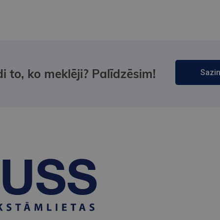
i to, ko meklēji? Palīdzēsim!
Sazin