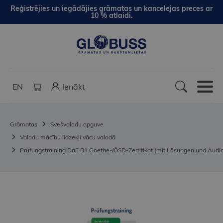
Reģistrējies un iegādājies grāmatas un kancelejas preces ar
10 % atlaidi.
EN
Ienākt
Grāmatas
Svešvalodu apguve
Valodu mācību līdzekļi vācu valodā
Prüfungstraining DaF B1 Goethe-/ÖSD-Zertifikat (mit Lösungen und Audi