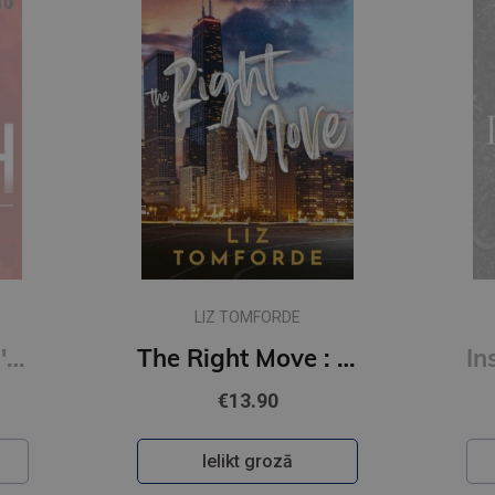
LIZ TOMFORDE
Kill Switch: Devil's Night #3
The Right Move : #2 Windy City Series : A forced proximity, fake dating sports romance
€13.90
Ielikt grozā