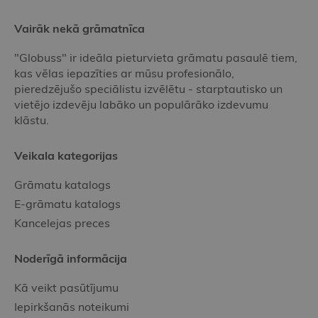
Vairāk nekā grāmatnīca
"Globuss" ir ideāla pieturvieta grāmatu pasaulē tiem,
kas vēlas iepazīties ar mūsu profesionālo,
pieredzējušo speciālistu izvēlētu - starptautisko un
vietējo izdevēju labāko un populārāko izdevumu
klāstu.
Veikala kategorijas
Grāmatu katalogs
E-grāmatu katalogs
Kancelejas preces
Noderīgā informācija
Kā veikt pasūtījumu
Iepirkšanās noteikumi