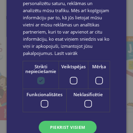
Līdzīgas preces
personalizētu saturu, reklāmas un
analizētu mūsu trafiku. Mēs arī kopīgojam
Ieskaties, varbūt noder
informāciju par to, kā jūs lietojat mūsu
vietni ar mūsu reklāmas un analītikas
partneriem, kuri to var apvienot ar citu
informāciju, ko esat viņiem sniedzis vai ko
viņi ir apkopojuši, izmantojot jūsu
pakalpojumus.
Lasīt vairāk
Strikti
Veiktspējas
Mērķa
nepieciešamie
Funkcionalitātes
Neklasificētie
PIEKRIST VISIEM