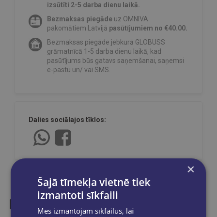
izsūtīti 2-5 darba dienu laikā.
Bezmaksas piegāde
uz OMNIVA
pakomātiem Latvijā
pasūtījumiem no €40.00.
Bezmaksas piegāde jebkurā GLOBUSS
grāmatnīcā 1-5 darba dienu laikā, kad
pasūtījums būs gatavs saņemšanai, saņemsi
e-pastu un/ vai SMS.
Dalies sociālajos tīklos:
×
Šajā tīmekļa vietnē tiek
izmantoti sīkfaili
Mēs izmantojam sīkfailus, lai