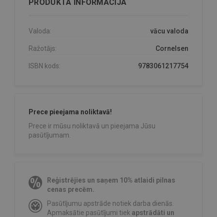
PRODUKTA INFORMĀCIJA
Valoda:
vācu valoda
Ražotājs:
Cornelsen
ISBN kods:
9783061217754
Prece pieejama noliktavā!
Prece ir mūsu noliktavā un pieejama Jūsu
pasūtījumam.
Reģistrējies un saņem 10% atlaidi pilnas
cenas precēm.
Pasūtījumu apstrāde notiek darba dienās.
Apmaksātie pasūtījumi tiek
apstrādāti un