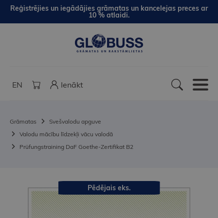
Reģistrējies un iegādājies grāmatas un kancelejas preces ar
10 % atlaidi.
EN
Ienākt
Grāmatas
Svešvalodu apguve
Valodu mācību līdzekļi vācu valodā
Prüfungstraining DaF Goethe-Zertifikat B2
Pēdējais eks.