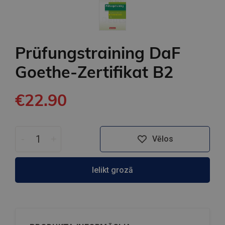
Prüfungstraining DaF
Goethe-Zertifikat B2
€22.90
-
+
Vēlos
Ielikt grozā