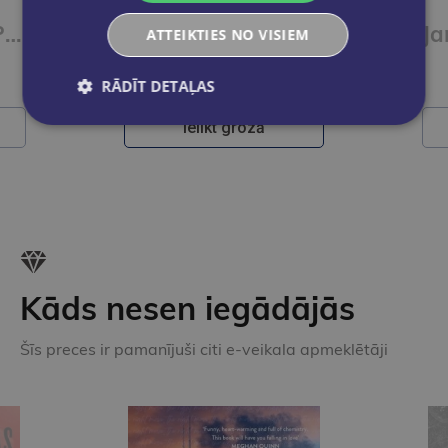
Paul, Lisa & Co PLUS A1/1 Arbeitsbuch plus interaktive Version
Paul, Lisa & Co PLUS A1/1 Kursbuch plus interaktive Version
ATTEIKTIES NO VISIEM
€9.50
RĀDĪT DETAĻAS
Ielikt grozā
Kāds nesen iegādājās
Šīs preces ir pamanījuši citi e-veikala apmeklētāji