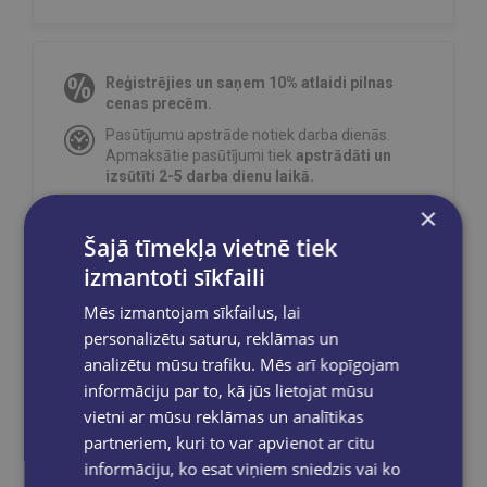
Reģistrējies un saņem 10% atlaidi pilnas
cenas precēm.
Pasūtījumu apstrāde notiek darba dienās.
Apmaksātie pasūtījumi tiek
apstrādāti un
izsūtīti 2-5 darba dienu laikā.
Bezmaksas piegāde
uz OMNIVA
×
pakomātiem Latvijā
pasūtījumiem no €40.00.
Šajā tīmekļa vietnē tiek
Bezmaksas piegāde jebkurā GLOBUSS
izmantoti sīkfaili
grāmatnīcā 1-5 darba dienu laikā, kad
pasūtījums būs gatavs saņemšanai, saņemsi
Mēs izmantojam sīkfailus, lai
e-pastu un/ vai SMS.
personalizētu saturu, reklāmas un
analizētu mūsu trafiku. Mēs arī kopīgojam
informāciju par to, kā jūs lietojat mūsu
vietni ar mūsu reklāmas un analītikas
Dalies sociālajos tīklos:
partneriem, kuri to var apvienot ar citu
informāciju, ko esat viņiem sniedzis vai ko