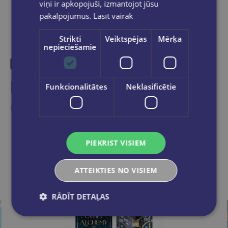
viņi ir apkopojuši, izmantojot jūsu
pakalpojumus.
Lasīt vairāk
Strikti
Veiktspējas
Mērķa
nepieciešamie
Līdzīgas preces
Funkcionalitātes
Neklasificētie
Ieskaties, varbūt noder
PIEKRIST VISIEM
ATTEIKTIES NO VISIEM
RĀDĪT DETAĻAS