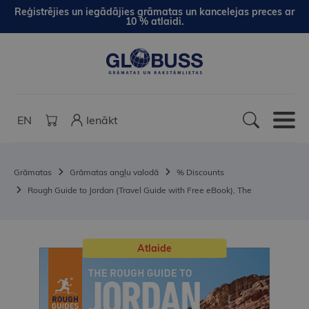
Reģistrējies un iegādājies grāmatas un kancelejas preces ar
10 % atlaidi.
EN
Ienākt
Grāmatas
Grāmatas angļu valodā
% Discounts
Rough Guide to Jordan (Travel Guide with Free eBook), The
Atlaide