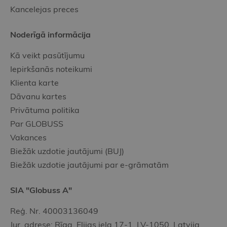
Kancelejas preces
Noderīgā informācija
Kā veikt pasūtījumu
Iepirkšanās noteikumi
Klienta karte
Dāvanu kartes
Privātuma politika
Par GLOBUSS
Vakances
Biežāk uzdotie jautājumi (BUJ)
Biežāk uzdotie jautājumi par e-grāmatām
SIA "Globuss A"
Reģ. Nr. 40003136049
Jur. adrese: Rīga, Elijas iela 17-1, LV-1050, Latvija