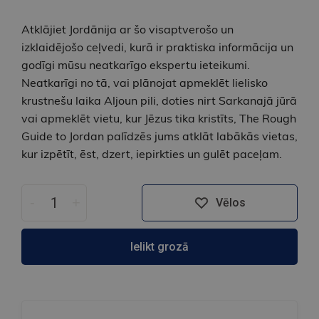
Atklājiet Jordānija ar šo visaptverošo un
izklaidējošo ceļvedi, kurā ir praktiska informācija un
godīgi mūsu neatkarīgo ekspertu ieteikumi.
Neatkarīgi no tā, vai plānojat apmeklēt lielisko
krustnešu laika Aljoun pili, doties nirt Sarkanajā jūrā
vai apmeklēt vietu, kur Jēzus tika kristīts, The Rough
Guide to Jordan palīdzēs jums atklāt labākās vietas,
kur izpētīt, ēst, dzert, iepirkties un gulēt paceļam.
-
+
Vēlos
Ielikt grozā