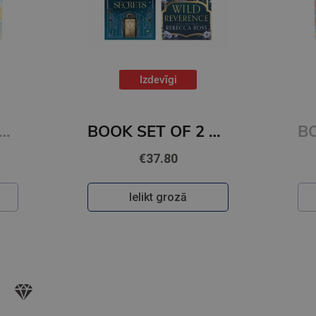
Izdevīgi
ET OF 2 Titles: It Ends With Us + It Starts with Us
BOOK SET OF 2 Titles: Alchemy of Secrets + Wild Reverence
€37.80
Ielikt grozā