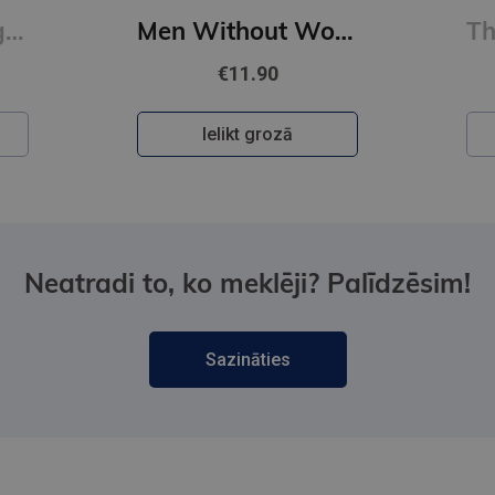
First Person Singular : mind-bending new collection of short stories
Men Without Women
€11.90
Ielikt grozā
Neatradi to, ko meklēji? Palīdzēsim!
Sazināties