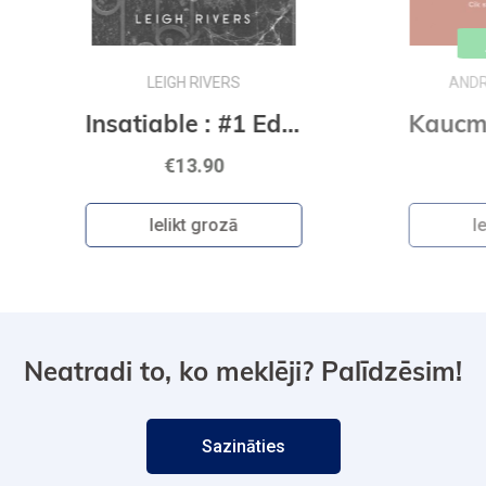
Jaunums
ANDRIS GRĪNBERGS
Insatiable : #1 Edge of Darkness series : delux paperback featuring exclusive character artwork
Kaucmindes pakavs
€12.50
Ielikt grozā
Neatradi to, ko meklēji? Palīdzēsim!
Sazināties