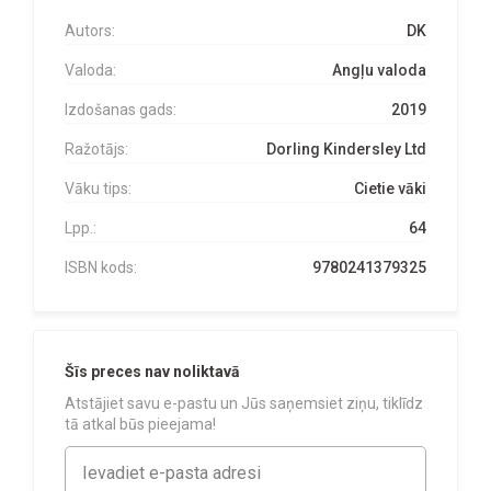
Autors:
DK
Valoda:
Angļu valoda
Izdošanas gads:
2019
Ražotājs:
Dorling Kindersley Ltd
Vāku tips:
Cietie vāki
Lpp.:
64
ISBN kods:
9780241379325
Šīs preces nav noliktavā
Atstājiet savu e-pastu un Jūs saņemsiet ziņu, tiklīdz
tā atkal būs pieejama!