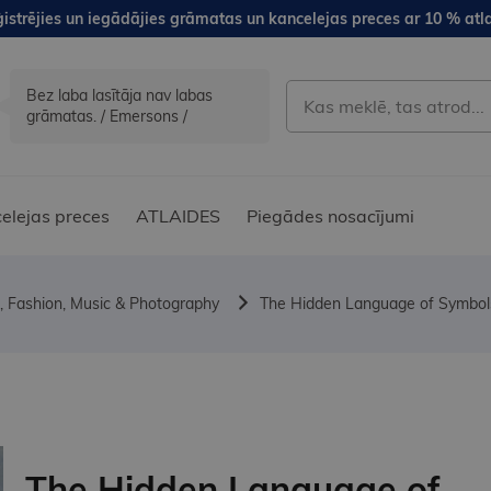
istrējies un iegādājies grāmatas un kancelejas preces ar 10 % atla
Bez laba lasītāja nav labas
grāmatas. / Emersons /
elejas preces
ATLAIDES
Piegādes nosacījumi
, Fashion, Music & Photography
The Hidden Language of Symbol
The Hidden Language of