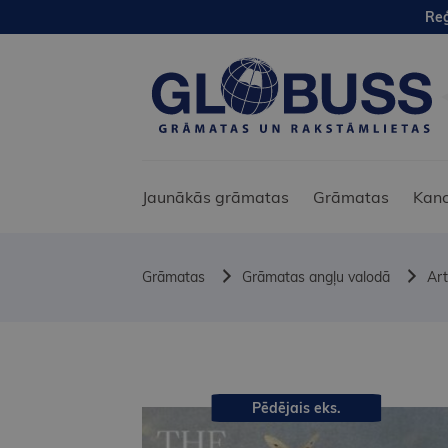
Reģ
Jaunākās grāmatas
Grāmatas
Kanc
Grāmatas
Grāmatas angļu valodā
Art
Pēdējais eks.