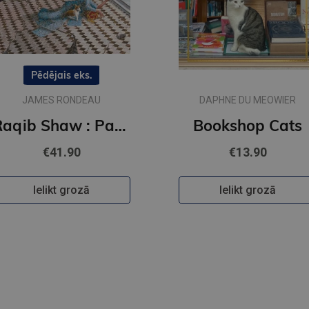
Pēdējais eks.
JAMES RONDEAU
DAPHNE DU MEOWIER
Raqib Shaw : Paradise Lost
Bookshop Cats
€41.90
€13.90
Ielikt grozā
Ielikt grozā