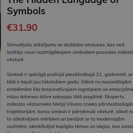
Symbols
€31.90
Stimulējošs stāstījums un dažādas atsauces, kas ved
lasītāju cauri nozīmīgākajiem simboliem pasaules māksl
vēsturē.
Simboli ir spēcīgā pozīcijā piesātinātajā 21. gadsimtā, u
tādi ir bijuši jau tūkstošiem gadu. Sākot no nacionālajām
emblēmām līdz korporatīvajiem logotipiem un emocijzīm
mūsu ikdienas dzīve sakņojas tālā pagātnē. Eksperts,
mākslas vēsturnieks Metjū Vilsons izseko pārsteidzošaj
trajektorijām, kuras simboli ir pārņēmuši vēsturē, sākot n
to sākotnējiem mērķiem un beidzot ar to modernajām
nozīmēm, identificējot kopīgās tēmas un idejas, kas saist