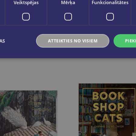
Veiktspējas
Mērķa
Funkcionalitātes
AS
ATTEIKTIES NO VISIEM
PIEK