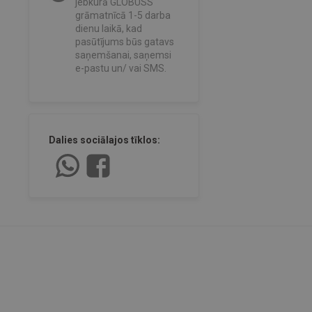
jebkurā GLOBUSS
grāmatnīcā 1-5 darba
dienu laikā, kad
pasūtījums būs gatavs
saņemšanai, saņemsi
e-pastu un/ vai SMS.
Dalies sociālajos tīklos: