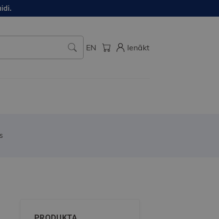
idi.
EN
Ienākt
s
PRODUKTA