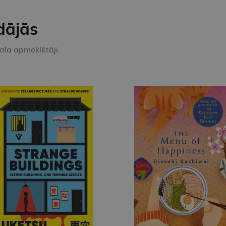
dājās
kala apmeklētāji