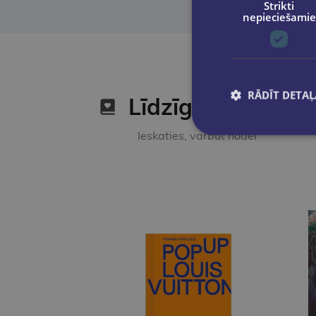
Strikti
nepieciešamie
RĀDĪT DETAĻ
Līdzīgas preces
Ieskaties, varbūt noder