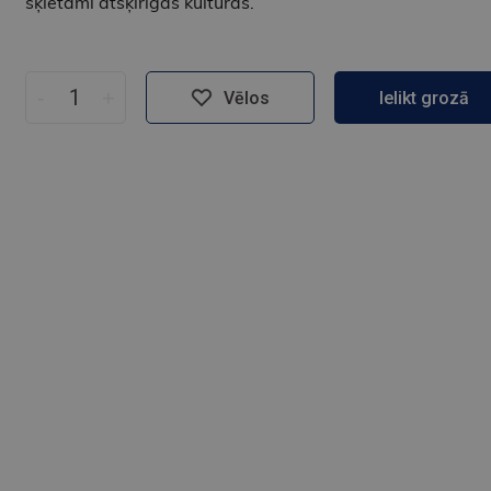
šķietami atšķirīgas kultūras.
-
+
Vēlos
Ielikt grozā