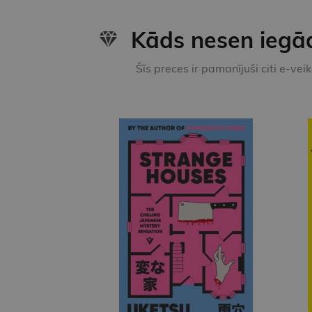
Kāds nesen iegā
Šīs preces ir pamanījuši citi e-vei