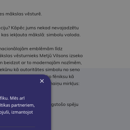
es mākslas vēsturē.
ciju? Kāpēc jums nekad nevajadzētu
, kas iekļauta mākslā: simbolu valoda.
no nacionālajām emblēmām līdz
kslas vēsturnieks Metjū Vilsons izseko
 un beidzot ar to modernajām nozīmēm,
iekūnu kā autoritātes simbolu no seno
at renesansei; un mītisko fēniksu kā
×
s interpretācijas un pārmaiņu mirkļus:
fiku. Mēs arī
u pasauli, parādot tās ilgstošo spēju
ītikas partneriem,
pojuši, izmantojot